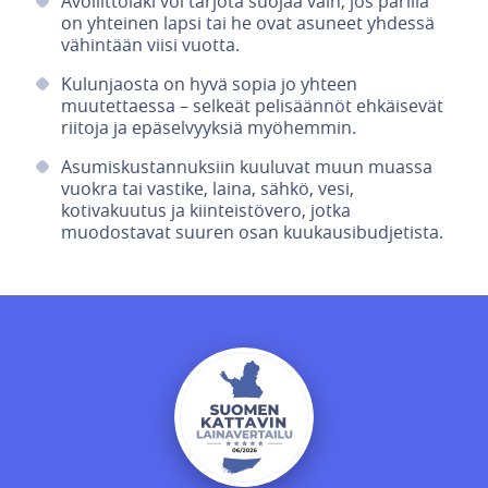
Avoliittolaki voi tarjota suojaa vain, jos parilla
on yhteinen lapsi tai he ovat asuneet yhdessä
vähintään viisi vuotta.
Kulunjaosta on hyvä sopia jo yhteen
muutettaessa – selkeät pelisäännöt ehkäisevät
riitoja ja epäselvyyksiä myöhemmin.
Asumiskustannuksiin kuuluvat muun muassa
vuokra tai vastike, laina, sähkö, vesi,
kotivakuutus ja kiinteistövero, jotka
muodostavat suuren osan kuukausibudjetista.