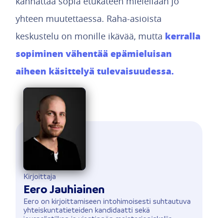
kannattaa sopia etukäteen mielellään jo
yhteen muutettaessa. Raha-asioista
kerralla
keskustelu on monille ikävää, mutta
sopiminen vähentää epämieluisan
aiheen käsittelyä tulevaisuudessa.
Kirjoittaja
Eero Jauhiainen
Eero on kirjoittamiseen intohimoisesti suhtautuva
yhteiskuntatieteiden kandidaatti sekä