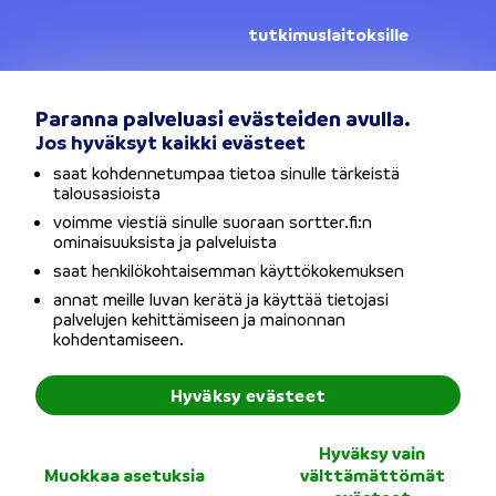
tutkimuslaitoksille
Yhteystiedot
Lainanantajat
Paranna palveluasi evästeiden avulla.
Jos hyväksyt kaikki evästeet
Vaihda sijaintia
saat kohdennetumpaa tietoa sinulle tärkeistä
talousasioista
Tietosuojaseloste
voimme viestiä sinulle suoraan sortter.fi:n
ominaisuuksista ja palveluista
Käyttöehdot
saat henkilökohtaisemman käyttökokemuksen
annat meille luvan kerätä ja käyttää tietojasi
Evästeet
palvelujen kehittämiseen ja mainonnan
kohdentamiseen.
Saavutettavuusseloste
Hyväksy evästeet
Copyright © Sortter Oy / Y-tunnus: 2954352-7 / Osoite:
Hyväksy vain
Bulevardi 21, 00180 Helsinki
Muokkaa asetuksia
välttämättömät