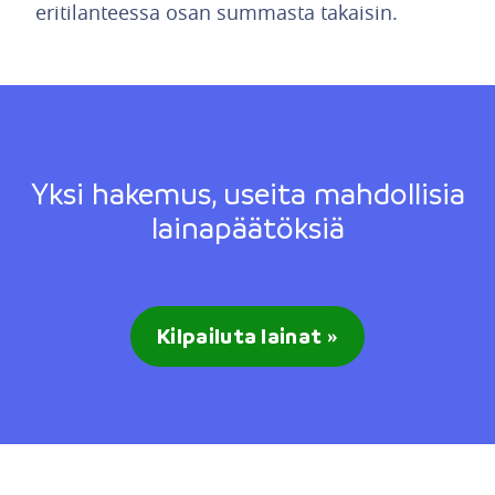
eritilanteessa osan summasta takaisin.
Yksi hakemus, useita mahdollisia
lainapäätöksiä
Kilpailuta lainat »