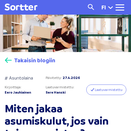
FI
Takaisin blogiin
# Asuntolaina
Päivitetty
:
27.4.2026
Kirjoittaja
:
Laatuvarmistettu
:
Laatuvarmistettu
Eero Jauhiainen
Sere Hanski
Miten jakaa
asumiskulut, jos vain