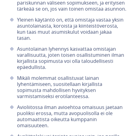
pariskunnan väliseen sopimukseen, ja erityisen
tärkeää se on, jos vain toinen omistaa asunnon.
Yleinen käytäntö on, että omistaja vastaa yksin
asuntolainasta, koroista ja kiinteistöverosta,
kun taas muut asumiskulut voidaan jakaa
tasan.
Asuntolainan lyhennys kasvattaa omistajan
varallisuutta, joten toisen osallistuminen ilman
kirjallista sopimusta voi olla taloudellisesti
epäedullista.
Mikäli molemmat osallistuvat lainan
lyhentämiseen, suositellaan kirjallista
sopimusta mahdollisen hyvityksen
varmistamiseksi erotilanteessa.
Avioliitossa ilman avioehtoa omaisuus jaetaan
puoliksi erossa, mutta avopuolisolla ei ole
automaattista oikeutta kumppanin
omaisuuteen.