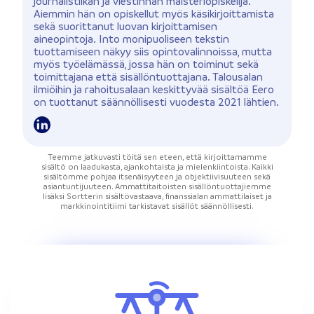
journalistiikan ja viestinnän maisteriopiskelija.
Aiemmin hän on opiskellut myös käsikirjoittamista
sekä suorittanut luovan kirjoittamisen
aineopintoja. Into monipuoliseen tekstin
tuottamiseen näkyy siis opintovalinnoissa, mutta
myös työelämässä, jossa hän on toiminut sekä
toimittajana että sisällöntuottajana. Talousalan
ilmiöihin ja rahoitusalaan keskittyvää sisältöä Eero
on tuottanut säännöllisesti vuodesta 2021 lähtien.
Teemme jatkuvasti töitä sen eteen, että kirjoittamamme
sisältö on laadukasta, ajankohtaista ja mielenkiintoista. Kaikki
sisältömme pohjaa itsenäisyyteen ja objektiivisuuteen sekä
asiantuntijuuteen. Ammattitaitoisten sisällöntuottajiemme
lisäksi Sortterin sisältövastaava, finanssialan ammattilaiset ja
markkinointitiimi tarkistavat sisällöt säännöllisesti.