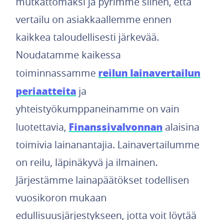
mutkattomaksi ja pyrimme siihen, että
vertailu on asiakkaallemme ennen
kaikkea taloudellisesti järkevää.
Noudatamme kaikessa
reilun lainavertailun
toiminnassamme
periaatteita
ja
yhteistyökumppaneinamme on vain
Finanssivalvonnan
luotettavia,
alaisina
toimivia lainanantajia. Lainavertailumme
on reilu, läpinäkyvä ja ilmainen.
Järjestämme lainapäätökset todellisen
vuosikoron mukaan
edullisuusjärjestykseen, jotta voit löytää