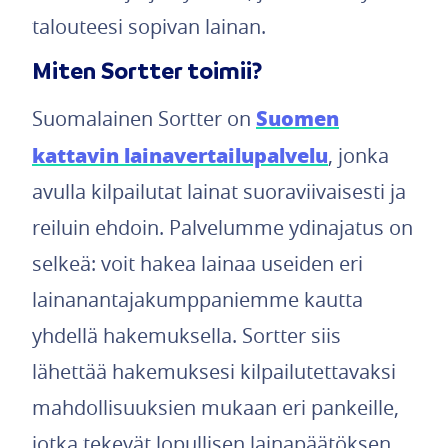
talouteesi sopivan lainan.
Miten Sortter toimii?
Suomen
Suomalainen Sortter on
kattavin lainavertailupalvelu
, jonka
avulla kilpailutat lainat suoraviivaisesti ja
reiluin ehdoin. Palvelumme ydinajatus on
selkeä: voit hakea lainaa useiden eri
lainanantajakumppaniemme kautta
yhdellä hakemuksella. Sortter siis
lähettää hakemuksesi kilpailutettavaksi
mahdollisuuksien mukaan eri pankeille,
jotka tekevät lopullisen lainapäätöksen.