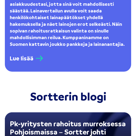
asiakkuudestasi, jotta sinä voit mahdollisesti
säästää. Lainavertailun avulla voit saada
henkilökohtaiset lainapäätökset yhdellä
hakemuksella ja näet lainojen erot selkeästi. Näin
sopivan rahoitusratkaisun valinta on sinulle
mahdollisimman reilua. Kumppaninamme on
Suomen kattavin joukko pankkeja ja lainanantajia.
Lue lisää
Sortterin blogi
Pk-yritysten rahoitus murroksessa
Pohjoismaissa – Sortter johti