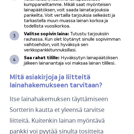
kumppaneiltamme. Mikäli saat myönteisen
lainapäätöksen, voit saada lainatarjouksia
pankeilta. Voit vertailla tarjouksia selkeästi ja
tarkastella muun muassa lainan korkoa ja
todellista vuosikorkoa.
Valitse sopivin laina:
Tutustu tarjouksiin
rauhassa. Kun olet löytänyt sinulle sopivimman
vaihtoehdon, voit hyväksyä sen
verkkopankkitunnuksillasi.
Saa rahat tilille:
Hyväksytyn lainapäätöksen
jälkeen lainanantaja voi maksaa lainan tilillesi.
Mitä asiakirjoja ja liitteitä
lainahakemukseen tarvitaan?
Itse lainahakemuksen täyttämiseen
Sortterin kautta et yleensä tarvitse
liitteitä. Kuitenkin lainan myöntävä
pankki voi pyytää sinulta tositteita