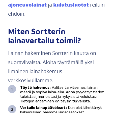
ajoneuvolainat
kulutusluotot
ja
reiluin
ehdoin.
Miten Sortterin
lainavertailu toimii?
Lainan hakeminen Sortterin kautta on
suoraviivaista. Aloita täyttämällä yksi
ilmainen lainahakemus
verkkosivuillamme.
Täytä hakemus:
Valitse tarvitsemasi lainan
määrä ja sopiva laina-aika. Anna pyydetyt tiedot
tuloistasi, menoistasi ja nykyisistä veloistasi.
Tietojen antaminen on täysin turvallista.
Vertaile lainapäätökset:
Kun olet lähettänyt
hakemuksen, haemme lainapäätökset