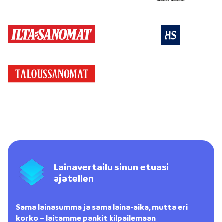
Lainavertailu sinun etuasi
ajatellen
Sama lainasumma ja sama laina-aika, mutta eri
korko – laitamme pankit kilpailemaan