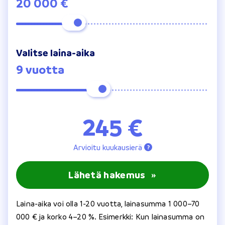
20 000 €
Valitse laina-aika
9 vuotta
245 €
Arvioitu kuukausierä
Lähetä hakemus
»
Laina-aika voi olla 1-20 vuotta, lainasumma 1 000–70
000 € ja korko 4–20 %. Esimerkki: Kun lainasumma on