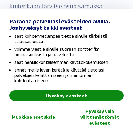
kuitenkaan tarvitse asua samassa
postiosoitteessa pääasiallisen hakijan
Paranna palveluasi evästeiden avulla.
kanssa.
Jos hyväksyt kaikki evästeet
saat kohdennetumpaa tietoa sinulle tärkeistä
talousasioista
lainaa yhdessä yhteishakijan
Kun haet
voimme viestiä sinulle suoraan sortter.fi:n
kanssa
, voit usein saada suuremman
ominaisuuksista ja palveluista
saat henkilökohtaisemman käyttökokemuksen
lainasumman pienemmällä korolla kuin
annat meille luvan kerätä ja käyttää tietojasi
yksin lainaa hakiessasi. Tämä johtuu siitä,
palvelujen kehittämiseen ja mainonnan
kohdentamiseen.
että pankit ja rahoituslaitokset katsovat
Hyväksy evästeet
usein lainan myöntämisen olevan
riskittömämpää kahden hakijan suhteen
Hyväksy vain
Muokkaa asetuksia
välttämättömät
verrattuna tilanteeseen, jossa lainaa
evästeet
hakee vain yksi henkilö. Lopullisiin