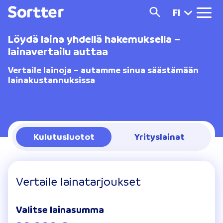
FI
Löydä laina yhdellä hakemuksella –
lainavertailu auttaa
Vertaile lainoja – autamme sinua säästämään
lainakustannuksissa
Kulutusluotot
Yrityslainat
Vertaile lainatarjoukset
Valitse lainasumma