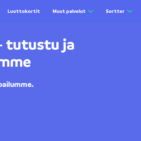
Luottokortit
Muut palvelut
Sortter
– tutustu ja
himme
lpailumme.