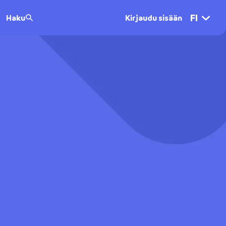
FI
Haku
Kirjaudu sisään