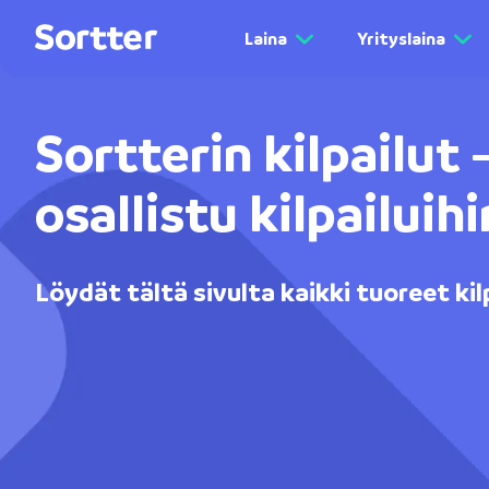
Laina
Yrityslaina
Sortterin kilpailut 
osallistu kilpailui
Löydät tältä sivulta kaikki tuoreet ki