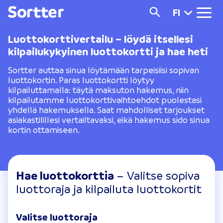
FI
Luottokorttivertailu – löydä itsellesi
kilpailukykyinen luottokortti ja hae heti
Sortter auttaa sinua löytämään tarpeisiisi sopivan
luottokortin. Paras luottokortti löytyy
kilpailuttamalla: täytä maksuton hakemus, niin
kilpailutamme luottokorttivaihtoehdot puolestasi
yhdellä hakemuksella. Saat mahdolliset tarjoukset
asiakastilillesi vertailtavaksi, eikä hakemus sido sinua
kortin ottamiseen.
Hae luottokorttia
– Valitse sopiva
luottoraja ja kilpailuta luottokortit
Valitse luottoraja