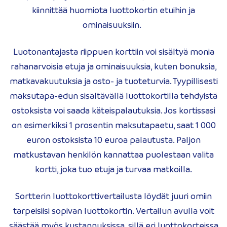
kiinnittää huomiota luottokortin etuihin ja
ominaisuuksiin.
Luotonantajasta riippuen korttiin voi sisältyä monia
rahanarvoisia etuja ja ominaisuuksia, kuten bonuksia,
matkavakuutuksia ja osto- ja tuoteturvia. Tyypillisesti
maksutapa-edun sisältävällä luottokortilla tehdyistä
ostoksista voi saada käteispalautuksia. Jos kortissasi
on esimerkiksi 1 prosentin maksutapaetu, saat 1 000
euron ostoksista 10 euroa palautusta. Paljon
matkustavan henkilön kannattaa puolestaan valita
kortti, joka tuo etuja ja turvaa matkoilla.
Sortterin luottokorttivertailusta löydät juuri omiin
tarpeisiisi sopivan luottokortin. Vertailun avulla voit
säästää myös kustannuksissa, sillä eri luottokorteissa