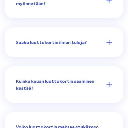
myönnetään?
Saako luottokortin ilman tuloja?
Kuinka kauan luottokortin saaminen
kestää?
Voiko luottokortin maksaa etukäteen