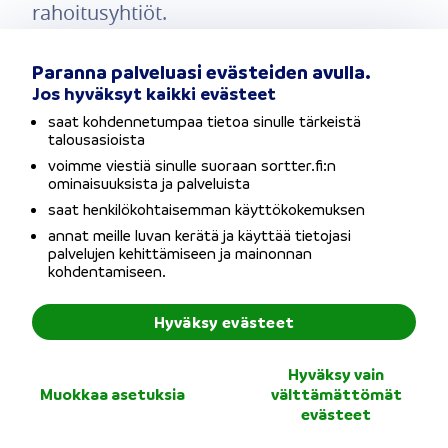
rahoitusyhtiöt.
Luottokortteihin sisältyy usein lisäetuja,
Paranna palveluasi evästeiden avulla.
Jos hyväksyt kaikki evästeet
kuten matkavakuutuksia, ostoturvaa tai
saat kohdennetumpaa tietoa sinulle tärkeistä
kanta-asiakaspisteitä.
talousasioista
voimme viestiä sinulle suoraan sortter.fi:n
ominaisuuksista ja palveluista
Luottokortti sopii erinomaisesti
saat henkilökohtaisemman käyttökokemuksen
tilanteisiin, joissa tarvitset lisää
annat meille luvan kerätä ja käyttää tietojasi
palvelujen kehittämiseen ja mainonnan
maksuaikaa tai haluat hyödyntää sen
kohdentamiseen.
tarjoamat turvat ja edut.
Hyväksy evästeet
Luottokortin edut
Hyväksy vain
Muokkaa asetuksia
välttämättömät
Oikein käytettynä luottokortti tarjoaa
evästeet