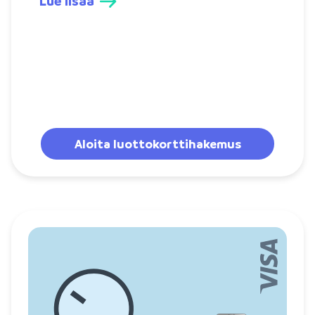
Lue lisää
Aloita luottokorttihakemus