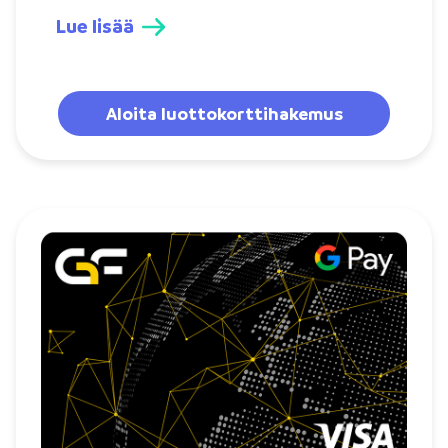
Lue lisää
Aloita luottokorttihakemus