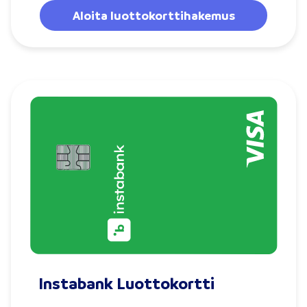
Aloita luottokorttihakemus
Instabank Luottokortti