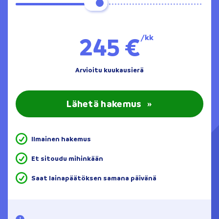
245 €
/kk
Arvioitu kuukausierä
Lähetä hakemus
»
Ilmainen hakemus
Et sitoudu mihinkään
Saat lainapäätöksen samana päivänä