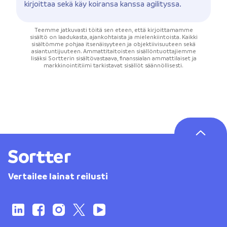
kirjoittaa sekä käy koiransa kanssa agilityssa.
Teemme jatkuvasti töitä sen eteen, että kirjoittamamme
sisältö on laadukasta, ajankohtaista ja mielenkiintoista. Kaikki
sisältömme pohjaa itsenäisyyteen ja objektiivisuuteen sekä
asiantuntijuuteen. Ammattitaitoisten sisällöntuottajiemme
lisäksi Sortterin sisältövastaava, finanssialan ammattilaiset ja
markkinointitiimi tarkistavat sisällöt säännöllisesti.
Vertailee lainat reilusti