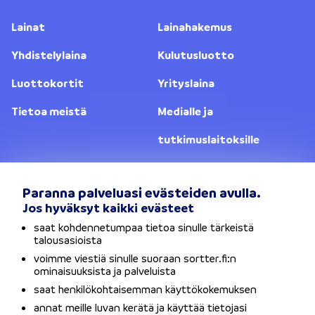
Lainat
Lainahakemus
Yhdistelylaina
Kulutusluotto
Luottokortit
Yrityslaina
Tietoa meistä
Medialle ja
tutkimuslaitoksille
Yhteystiedot
Lainanantajat
Paranna palveluasi evästeiden avulla.
Jos hyväksyt kaikki evästeet
Vaihda sijaintia
saat kohdennetumpaa tietoa sinulle tärkeistä
talousasioista
Tietosuojaseloste
voimme viestiä sinulle suoraan sortter.fi:n
ominaisuuksista ja palveluista
Käyttöehdot
saat henkilökohtaisemman käyttökokemuksen
annat meille luvan kerätä ja käyttää tietojasi