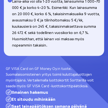
Laina-aika voi olla 1-20 vuotta, lainasumma 1 000–70
000 € ja korko 4–20 %. Esimerkki: Kun lainasumma
on 20 000 €, korko 6 %, takaisinmaksuaika 9 vuotta,
avausmaksu 0 € ja tilinhoitomaksu 5 €/kk,
kuukausierä on 245 €, takaisinmaksettava summa
26 472 € sekä todellinen vuosikorko on 6,7 %.
Huomioithan, että lainan voi maksaa myös
nopeammin takaisin.
GF VISA Card on GF Money Oy:n tuote.
Suomalaisomisteinen yritys toimii kuluttajaluottojen
myöntäjänä. Vertailemalla luottokortit Sortterilla voit
saada myös GF VISA Card -luottokorttipäätöksiä.
Ilmainen hakemus
Et sitoudu mihinkään
Saat lainapäätöksen samana päivänä