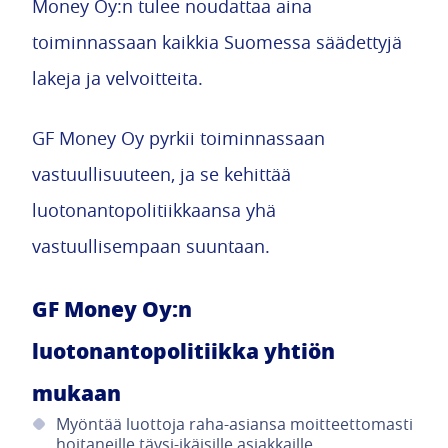
Money Oy:n tulee noudattaa aina
toiminnassaan kaikkia Suomessa säädettyjä
lakeja ja velvoitteita.
GF Money Oy pyrkii toiminnassaan
vastuullisuuteen, ja se kehittää
luotonantopolitiikkaansa yhä
vastuullisempaan suuntaan.
GF Money Oy:n
luotonantopolitiikka yhtiön
mukaan
Myöntää luottoja raha-asiansa moitteettomasti
hoitaneille täysi-ikäisille asiakkaille