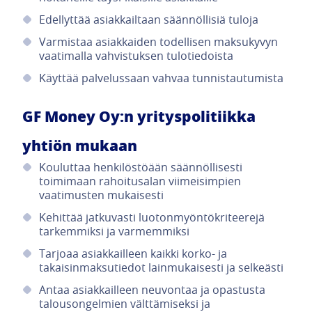
Edellyttää asiakkailtaan säännöllisiä tuloja
Varmistaa asiakkaiden todellisen maksukyvyn
vaatimalla vahvistuksen tulotiedoista
Käyttää palvelussaan vahvaa tunnistautumista
GF Money Oy:n yrityspolitiikka
yhtiön mukaan
Kouluttaa henkilöstöään säännöllisesti
toimimaan rahoitusalan viimeisimpien
vaatimusten mukaisesti
Kehittää jatkuvasti luotonmyöntökriteerejä
tarkemmiksi ja varmemmiksi
Tarjoaa asiakkailleen kaikki korko- ja
takaisinmaksutiedot lainmukaisesti ja selkeästi
Antaa asiakkailleen neuvontaa ja opastusta
talousongelmien välttämiseksi ja