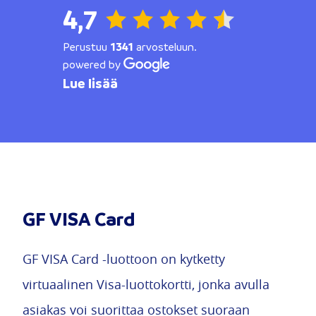
4,7
Perustuu
1341
arvosteluun.
powered by
Lue lisää
GF VISA Card
GF VISA Card -luottoon on kytketty
virtuaalinen Visa-luottokortti, jonka avulla
asiakas voi suorittaa ostokset suoraan