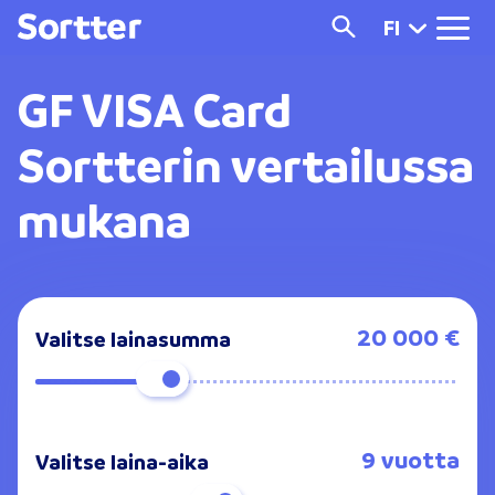
FI
GF VISA Card
Sortterin vertailussa
mukana
20 000 €
Valitse lainasumma
9 vuotta
Valitse laina-aika