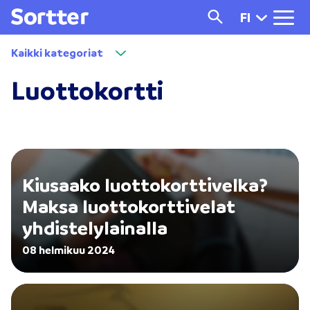
FI
Kaikki kategoriat
Luottokortti
Kiusaako luottokorttivelka?
Maksa luottokorttivelat
yhdistelylainalla
08 helmikuu 2024