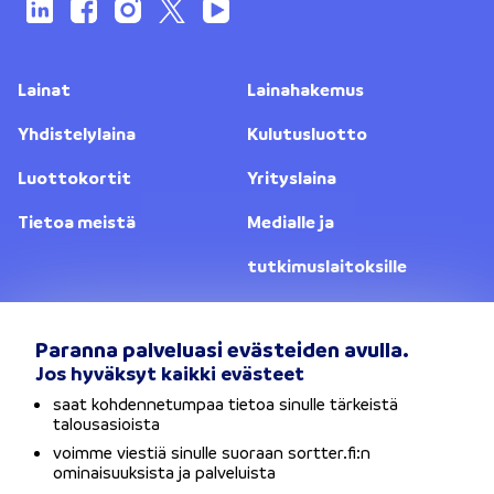
Lainat
Lainahakemus
Yhdistelylaina
Kulutusluotto
Luottokortit
Yrityslaina
Tietoa meistä
Medialle ja
tutkimuslaitoksille
Yhteystiedot
Lainanantajat
Paranna palveluasi evästeiden avulla.
Jos hyväksyt kaikki evästeet
Vaihda sijaintia
saat kohdennetumpaa tietoa sinulle tärkeistä
talousasioista
Tietosuojaseloste
voimme viestiä sinulle suoraan sortter.fi:n
ominaisuuksista ja palveluista
Käyttöehdot