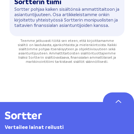
Sortterin tiimi
Sortter pohjaa kaiken sisältönsä ammattitaitoon ja
asiantuntijuuteen. Osa artikkeleistamme onkin
kirjoitettu yhteistyössä Sortterin monipuolisten ja
taitavien finanssialan asiantuntijoiden kanssa.
Teemme jatkuvasti töitä sen eteen, että kirjoittamamme
sisältö on laadukasta, ajankohtaista ja mielenkiintoista. Kaikki
sisältömme pohjaa itsenäisyyteen ja objektiivisuuteen sekä
asiantuntijuuteen. Ammattitaitoisten sisällöntuottajiemme
lisäksi Sortterin sisältövastaava, finanssialan ammattilaiset ja
markkinointitiimi tarkistavat sisällöt säännöllisesti.
Vertailee lainat reilusti