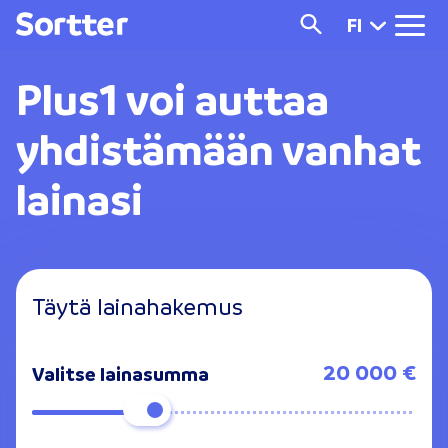
FI
Plus1
voi auttaa
yhdistämään vanhat
lainasi
Täytä lainahakemus
20 000 €
Valitse lainasumma