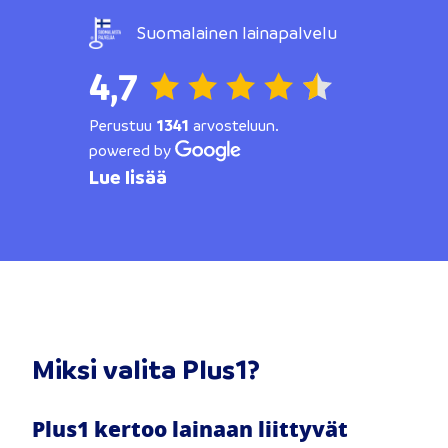
Suomalainen lainapalvelu
4,7
Perustuu
1341
arvosteluun.
powered by
Lue lisää
Miksi valita Plus1?
Plus1 kertoo lainaan liittyvät