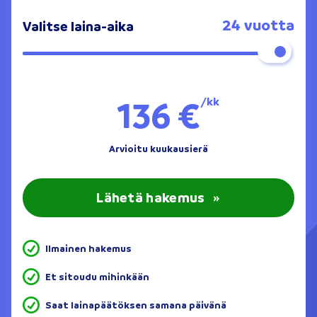
24 vuotta
Valitse laina-aika
136 €
/kk
Arvioitu kuukausierä
Lähetä hakemus
»
Ilmainen hakemus
Et sitoudu mihinkään
Saat lainapäätöksen samana päivänä