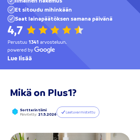
Ilmainen hakemus
Et sitoudu mihinkään
Saat lainapäätöksen samana päivänä
4,7
Perustuu
1341
arvosteluun.
powered by
Lue lisää
Mikä on Plus1?
Sortterin tiimi
Laatuvarmistettu
Päivitetty
:
21.5.2026