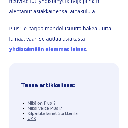
neuvotellut, yhdistänyt lainoja ja näin
alentanut asiakkaidensa lainakuluja.
Plus1 ei tarjoa mahdollisuutta hakea uutta
lainaa, vaan se auttaa asiakasta
yhdistämään aiemmat lainat
.
Tässä artikkelissa:
Mikä on Plus1?
Miksi valita Plus1?
Kilpailuta lainat Sortterilla
UKK