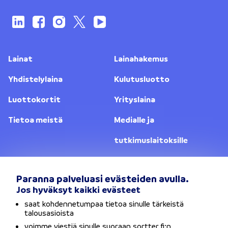
Lainat
Lainahakemus
Yhdistelylaina
Kulutusluotto
Luottokortit
Yrityslaina
Tietoa meistä
Medialle ja
tutkimuslaitoksille
Yhteystiedot
Lainanantajat
Paranna palveluasi evästeiden avulla.
Jos hyväksyt kaikki evästeet
Vaihda sijaintia
saat kohdennetumpaa tietoa sinulle tärkeistä
talousasioista
Tietosuojaseloste
voimme viestiä sinulle suoraan sortter.fi:n