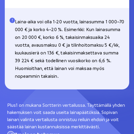
Laina-aika voi olla 1-20 vuotta, lainasumma 1 000–70
000 € ja korko 4–20 %. Esimerkki: Kun lainasumma
on 20 000 €, korko 6 %, takaisinmaksuaika 24
vuotta, avausmaksu 0 € ja tilinhoitomaksu 5 €/kk,
kuukausierä on 136 €, takaisinmaksettava summa
39 224 € sekä todellinen vuosikorko on 6,6 %.
Huomioithan, että lainan voi maksaa myös
nopeammin takaisin.
Plus1 on mukana Sortterin vertailussa. Täyttämällä yhden
hakemuksen voit saada useita lainapäätöksiä. Sopivan
lainan valinta vertailusta onnistuu reiluin ehdoin ja voit
säästää lainan kustannuksissa merkittävästi.