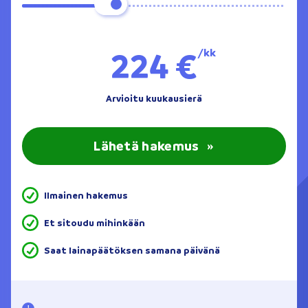
224 €
/kk
Arvioitu kuukausierä
Lähetä hakemus
»
Ilmainen hakemus
Et sitoudu mihinkään
Saat lainapäätöksen samana päivänä