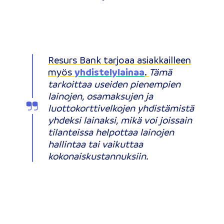
Resurs Bank tarjoaa asiakkailleen
myös
yhdistelylainaa
.
Tämä
tarkoittaa useiden pienempien
lainojen, osamaksujen ja
luottokorttivelkojen yhdistämistä
yhdeksi lainaksi, mikä voi joissain
tilanteissa helpottaa lainojen
hallintaa tai vaikuttaa
kokonaiskustannuksiin.