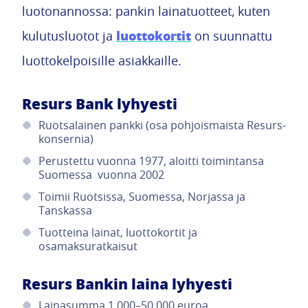
luotonannossa: pankin lainatuotteet, kuten
luottokortit
kulutusluotot ja
on suunnattu
luottokelpoisille asiakkaille.
Resurs Bank lyhyesti
Ruotsalainen pankki (osa pohjoismaista Resurs-
konsernia)
Perustettu vuonna 1977, aloitti toimintansa
Suomessa vuonna 2002
Toimii Ruotsissa, Suomessa, Norjassa ja
Tanskassa
Tuotteina lainat, luottokortit ja
osamaksuratkaisut
Resurs Bankin laina lyhyesti
Lainasumma 1 000–50 000 euroa