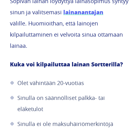
Sopivan lainan löydyttyä lainasopimus syntyy
lainanantajan
sinun ja valitsemasi
välille. Huomioithan, että lainojen
kilpailuttaminen ei velvoita sinua ottamaan
lainaa.
Kuka voi kilpailuttaa lainan Sortterilla?
Olet vähintään 20-vuotias
Sinulla on säännölliset palkka- tai
eläketulot
Sinulla ei ole maksuhäiriömerkintöjä