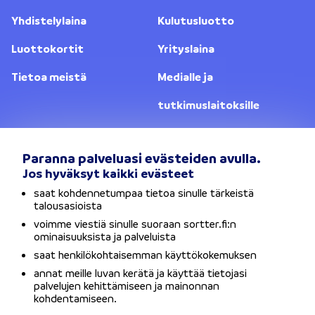
Yhdistelylaina
Kulutusluotto
Luottokortit
Yrityslaina
Tietoa meistä
Medialle ja
tutkimuslaitoksille
Yhteystiedot
Lainanantajat
Paranna palveluasi evästeiden avulla.
Jos hyväksyt kaikki evästeet
Vaihda sijaintia
saat kohdennetumpaa tietoa sinulle tärkeistä
talousasioista
Tietosuojaseloste
voimme viestiä sinulle suoraan sortter.fi:n
ominaisuuksista ja palveluista
Käyttöehdot
saat henkilökohtaisemman käyttökokemuksen
annat meille luvan kerätä ja käyttää tietojasi
Evästeet
palvelujen kehittämiseen ja mainonnan
kohdentamiseen.