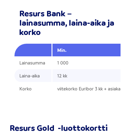
Resurs Bank –
lainasumma, laina-aika ja
korko
Min.
Kategoria
Lainasumma
1 000
Laina-aika
12 kk
Korko
viitekorko Euribor 3 kk + asiakaskoht
Resurs Gold -luottokortti