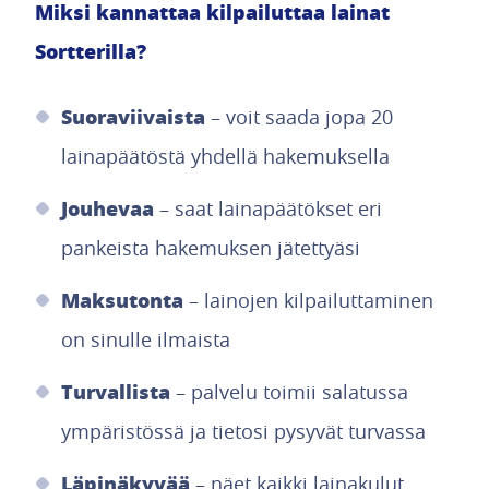
Miksi kannattaa kilpailuttaa lainat
Sortterilla?
Suoraviivaista
– voit saada jopa 20
lainapäätöstä yhdellä hakemuksella
Jouhevaa
– saat lainapäätökset eri
pankeista hakemuksen jätettyäsi
Maksutonta
– lainojen kilpailuttaminen
on sinulle ilmaista
Turvallista
– palvelu toimii salatussa
ympäristössä ja tietosi pysyvät turvassa
Läpinäkyvää
– näet kaikki lainakulut