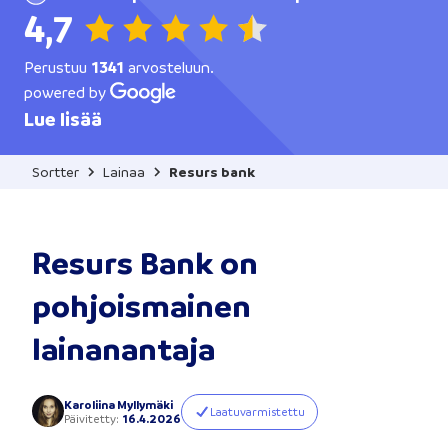
4,7
Perustuu
1341
arvosteluun.
powered by
Lue lisää
Sortter
Lainaa
Resurs bank
Resurs Bank on
pohjoismainen
lainanantaja
Karoliina Myllymäki
Laatuvarmistettu
Päivitetty
:
16.4.2026