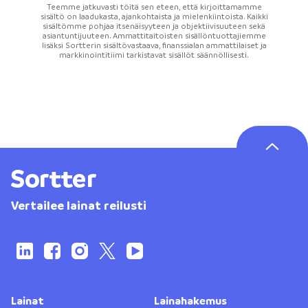
Teemme jatkuvasti töitä sen eteen, että kirjoittamamme
sisältö on laadukasta, ajankohtaista ja mielenkiintoista. Kaikki
sisältömme pohjaa itsenäisyyteen ja objektiivisuuteen sekä
asiantuntijuuteen. Ammattitaitoisten sisällöntuottajiemme
lisäksi Sortterin sisältövastaava, finanssialan ammattilaiset ja
markkinointitiimi tarkistavat sisällöt säännöllisesti.
Vertailee lainat reilusti
Lainat
Lainahakemus