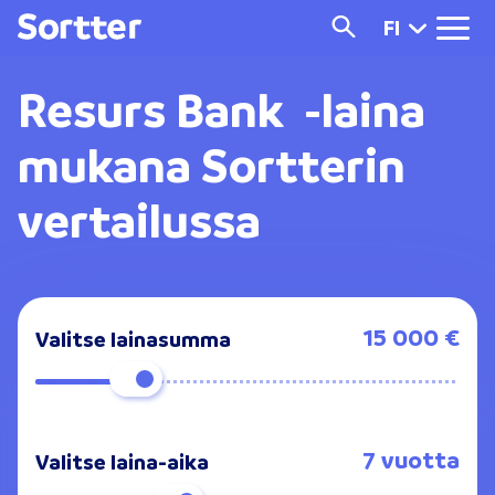
FI
Resurs Bank -laina
mukana Sortterin
vertailussa
15 000 €
Valitse lainasumma
7 vuotta
Valitse laina-aika