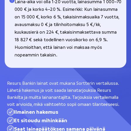
Laina-aika voi olla 1-20 vuotta, lainasumma 1 000–70
000 € ja korko 4–20 %. Esimerkki: Kun lainasumma
on 15 000 €, korko 6 %, takaisinmaksuaika 7 vuotta,
avausmaksu 0 € ja tilinhoitomaksu 5 €/kk,
kuukausierä on 224 €, takaisinmaksettava summa
18 827 € sekä todellinen vuosikorko on 6,9 %.
Huomioithan, että lainan voi maksaa myös
nopeammin takaisin.
Resurs Bankin lainat ovat mukana Sortterin vertailussa.
Lähetä hakemus ja voit saada lainatarjouksia Resurs
Bankilta ja muilta lainanantajilta. Tarjouksia vertailemalla
voit arvioida, mikä vaihtoehto sopii omaan tilanteeseesi.
Ilmainen hakemus
Et sitoudu mihinkään
Saat lainapäätöksen samana päivänä