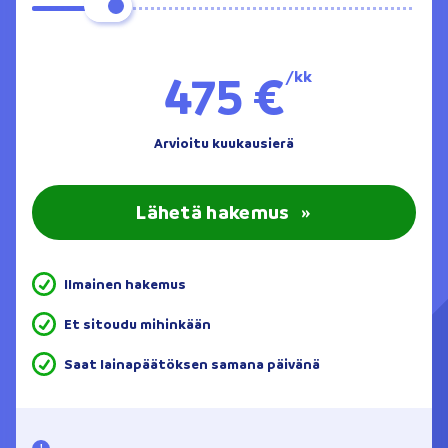
475 €
/kk
Arvioitu kuukausierä
Lähetä hakemus
»
Ilmainen hakemus
Et sitoudu mihinkään
Saat lainapäätöksen samana päivänä