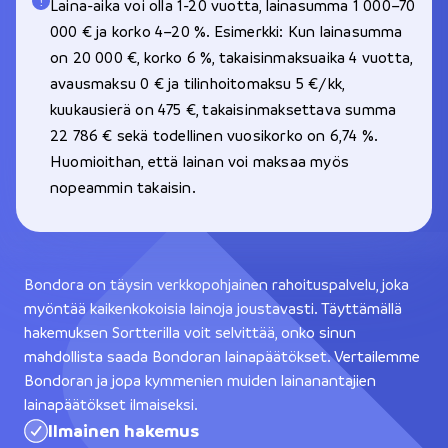
Laina-aika voi olla 1-20 vuotta, lainasumma 1 000–70
000 € ja korko 4–20 %. Esimerkki: Kun lainasumma
on 20 000 €, korko 6 %, takaisinmaksuaika 4 vuotta,
avausmaksu 0 € ja tilinhoitomaksu 5 €/kk,
kuukausierä on 475 €, takaisinmaksettava summa
22 786 € sekä todellinen vuosikorko on 6,74 %.
Huomioithan, että lainan voi maksaa myös
nopeammin takaisin.
Bondora on täysin verkkopohjainen rahoituspalvelu, joka
myöntää kaikenkokoisia lainoja joustavasti. Täyttämällä
hakemuksen Sortterilla voit selvittää, onko sinun
mahdollista saada Bondoran lainapäätökset. Vertailemme
Bondoran ja jopa kymmenien muiden lainanantajien
lainapäätökset ilmaiseksi.
Ilmainen hakemus