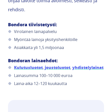
ohjaa tavoite toimia avoimesti, selkeästi ja
rehdisti.
Bondora tiivistetysti:
Virolainen lainapalvelu
Myöntää lainoja yksityishenkilöille
Asiakkaita yli 1,5 miljoonaa
Bondoran lainaehdot:
Kulutusluotot
joustoluotot
yhdistelylainat
,
,
Lainasumma 100–10 000 euroa
Laina-aika 12–120 kuukautta