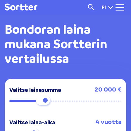
FI
Bondoran laina
mukana Sortterin
vertailussa
20 000 €
Valitse lainasumma
4 vuotta
Valitse laina-aika