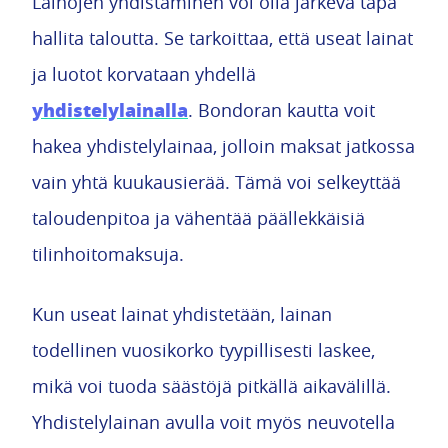
Lainojen yhdistäminen voi olla järkevä tapa
hallita taloutta. Se tarkoittaa, että useat lainat
ja luotot korvataan yhdellä
yhdistelylainalla
. Bondoran kautta voit
hakea yhdistelylainaa, jolloin maksat jatkossa
vain yhtä kuukausierää. Tämä voi selkeyttää
taloudenpitoa ja vähentää päällekkäisiä
tilinhoitomaksuja.
Kun useat lainat yhdistetään, lainan
todellinen vuosikorko tyypillisesti laskee,
mikä voi tuoda säästöjä pitkällä aikavälillä.
Yhdistelylainan avulla voit myös neuvotella