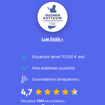
Lue lisää »
Kilpailuta lainat 70 000 € asti
Aina asiakkaan puolella
Suomalainen lainapalvelu
4,7
Perustuu
1341
arvosteluun.