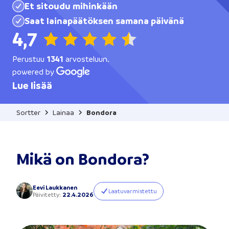
Et sitoudu mihinkään
Saat lainapäätöksen samana päivänä
4,7
Perustuu
1341
arvosteluun.
powered by
Lue lisää
Sortter
Lainaa
Bondora
Mikä on Bondora?
Eevi Laukkanen
Laatuvarmistettu
Päivitetty
:
22.4.2026