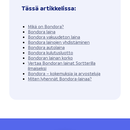
Tässä artikkelissa:
Mikä on Bondora?
Bondora laina
Bondora vakuudeton laina
Bondora lainojen yhdistäminen
Bondora autolaina
Bondora kulutusluotto
Bondoran lainan korko
Vertaa Bondoran lainat Sortterilla
ilmaiseksi
Bondora – kokemuksia ja arvosteluja
Miten lyhennät Bondora-lainaa?