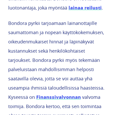
lainaa reilusti
luotonantaja, joka myöntää
.
Bondora pyrkii tarjoamaan lainanottajille
saumattoman ja nopean käyttökokemuksen,
oikeudenmukaiset hinnat ja läpinäkyvät
kustannukset sekä henkilökohtaiset
tarjoukset. Bondora pyrkii myös tekemään
palveluistaan mahdollisimman helposti
saatavilla olevia, jotta se voi auttaa yhä
useampia ihmisiä taloudellisissa haasteissa.
Finanssivalvonnan
Kyseessä on
valvoma
toimija. Bondora kertoo, että sen toimintaa