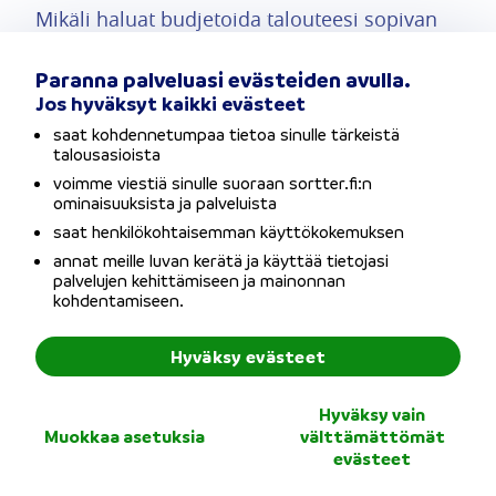
Mikäli haluat budjetoida talouteesi sopivan
lainan ennen lainahakemuksen täyttämistä,
Paranna palveluasi evästeiden avulla.
voit hyödyntää siihen tarkoitettua
Jos hyväksyt kaikki evästeet
saat kohdennetumpaa tietoa sinulle tärkeistä
lainalaskuria
. Lainalaskurin avulla voit
talousasioista
selvittää, miten lainasumma ja laina-aika
voimme viestiä sinulle suoraan sortter.fi:n
ominaisuuksista ja palveluista
vaikuttavat lainan kokonaiskustannuksiin.
saat henkilökohtaisemman käyttökokemuksen
Lainalaskurin arvot ovat viitteellisiä, ja pankki
annat meille luvan kerätä ja käyttää tietojasi
palvelujen kehittämiseen ja mainonnan
tekee luottopäätöksen aina
kohdentamiseen.
tapauskohtaisesti.
Hyväksy evästeet
Hyväksy vain
Muokkaa asetuksia
välttämättömät
evästeet
Vertaa Bondoran lainat