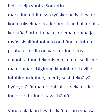
Reilu neljä vuotta Sortterin
markkinointitiimissä työskennellyt Eevi on
koulutukseltaan tradenomi. Hän hallinnoi ja
kehittää Sortterin hakukonemainontaa ja
myös sisällöntuotanto on hänelle tuttua
puuhaa. Eevillä on vahva kiinnostus
dataohjattuun tekemiseen ja tulokselliseen
mainontaan. Digimarkkinointi on Eeville
intohimon kohde, ja erityisesti tekoälyä
hyödyntävät mainosratkaisut sekä uuden
innovointi kiinnostavat häntä.
Vapaa-ajallaan Eevi tykkää muun muassa