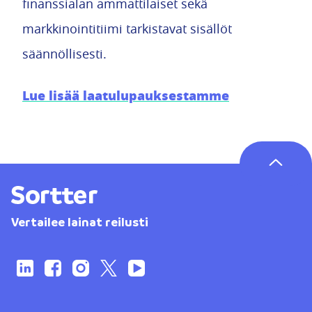
finanssialan ammattilaiset sekä
markkinointitiimi tarkistavat sisällöt
säännöllisesti.
Lue lisää laatulupauksestamme
Vertailee lainat reilusti