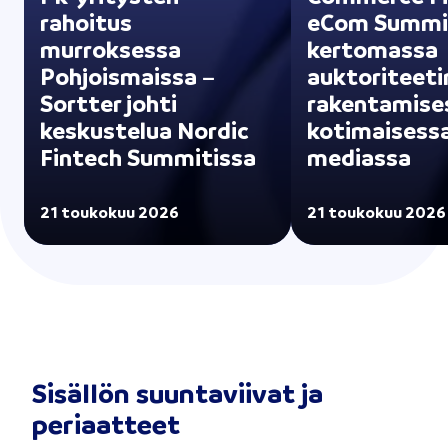
rahoitus
eCom Summi
murroksessa
kertomassa
Pohjoismaissa –
auktoriteeti
Sortter johti
rakentamise
keskustelua Nordic
kotimaisess
Fintech Summitissa
mediassa
21 toukokuu 2026
21 toukokuu 2026
Sisällön suuntaviivat ja
periaatteet