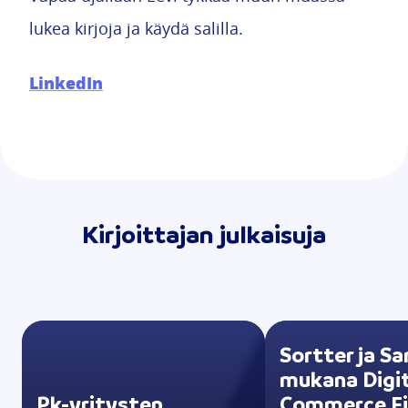
lukea kirjoja ja käydä salilla.
LinkedIn
Kirjoittajan julkaisuja
Sortter ja S
mukana Digit
Pk-yritysten
Commerce Fi