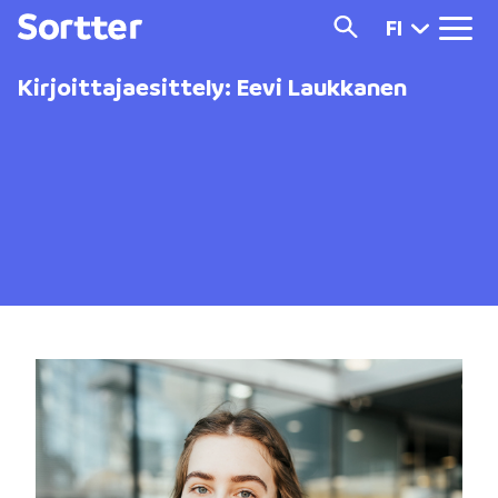
FI
Kirjoittajaesittely: Eevi Laukkanen