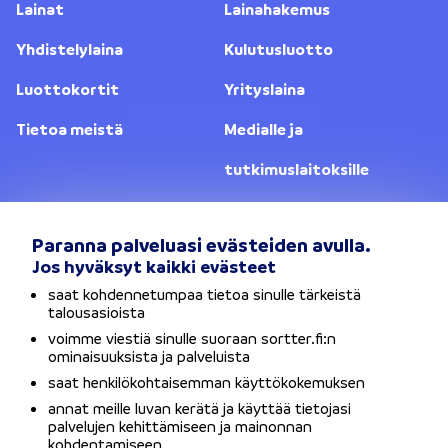
Lainat
Lainahakemus
Yhdistelylaina
Kulutusluotto
Luottokortit
Yrityslaina
Tietoa meistä
Medialle ja
tutkimuslaitoksille
Yhteystiedot
Lainanantajat
Paranna palveluasi evästeiden avulla.
Jos hyväksyt kaikki evästeet
Vaihda sijaintia
saat kohdennetumpaa tietoa sinulle tärkeistä
talousasioista
Tietosuojaseloste
voimme viestiä sinulle suoraan sortter.fi:n
ominaisuuksista ja palveluista
Käyttöehdot
saat henkilökohtaisemman käyttökokemuksen
annat meille luvan kerätä ja käyttää tietojasi
Evästeet
palvelujen kehittämiseen ja mainonnan
kohdentamiseen.