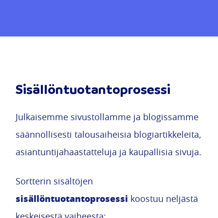
Sisällöntuotantoprosessi
Julkaisemme sivustollamme ja blogissamme
säännöllisesti talousaiheisia blogiartikkeleita,
asiantuntijahaastatteluja ja kaupallisia sivuja.
Sortterin sisältöjen
sisällöntuotantoprosessi
koostuu neljästä
keskeisestä vaiheesta: