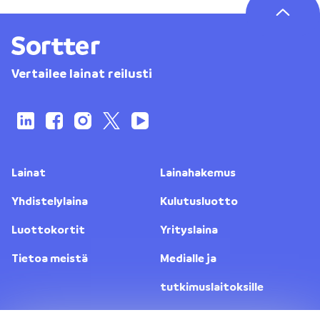
Vertailee lainat reilusti
Lainat
Lainahakemus
Yhdistelylaina
Kulutusluotto
Luottokortit
Yrityslaina
Tietoa meistä
Medialle ja
tutkimuslaitoksille
Yhteystiedot
Lainanantajat