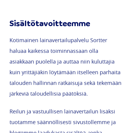
Sisältötavoitteemme
Kotimainen lainavertailupalvelu Sortter
haluaa kaikessa toiminnassaan olla
asiakkaan puolella ja auttaa niin kuluttajia
kuin yrittäjiäkin löytämään itselleen parhaita
talouden hallinnan ratkaisuja sekä tekemään
järkeviä taloudellisia päätöksiä.
Reilun ja vastuullisen lainavertailun lisäksi
tuotamme säännöllisesti sivustollemme ja
blogiimme laadukasta sisältöä, jonka