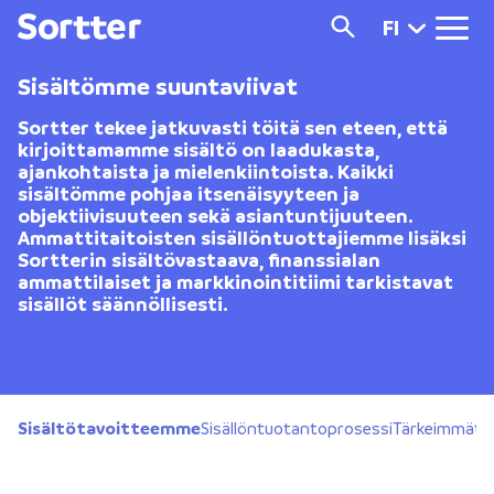
FI
Sisältömme suuntaviivat
Sortter tekee jatkuvasti töitä sen eteen, että
kirjoittamamme sisältö on laadukasta,
ajankohtaista ja mielenkiintoista. Kaikki
sisältömme pohjaa itsenäisyyteen ja
objektiivisuuteen sekä asiantuntijuuteen.
Ammattitaitoisten sisällöntuottajiemme lisäksi
Sortterin sisältövastaava, finanssialan
ammattilaiset ja markkinointitiimi tarkistavat
sisällöt säännöllisesti.
Sisältötavoitteemme
Sisällöntuotantoprosessi
Tärkeimmät p