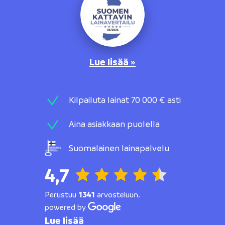
Lue lisää »
Kilpailuta lainat 70 000 € asti
Aina asiakkaan puolella
Suomalainen lainapalvelu
4,7
Perustuu
1341
arvosteluun.
powered by
Lue lisää