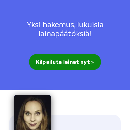
Yksi hakemus, lukuisia
lainapäätöksiä!
Kilpailuta lainat nyt »