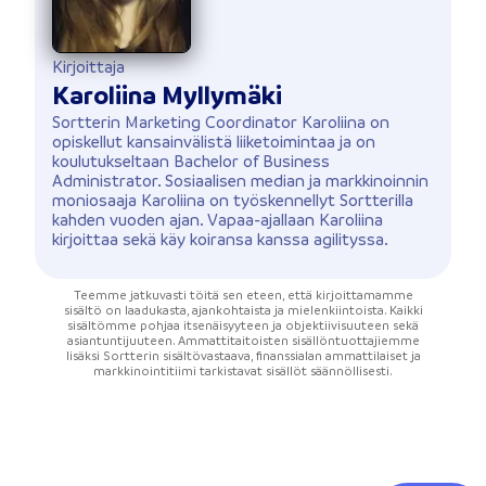
Kirjoittaja
Karoliina Myllymäki
Sortterin Marketing Coordinator Karoliina on
opiskellut kansainvälistä liiketoimintaa ja on
koulutukseltaan Bachelor of Business
Administrator. Sosiaalisen median ja markkinoinnin
moniosaaja Karoliina on työskennellyt Sortterilla
kahden vuoden ajan. Vapaa-ajallaan Karoliina
kirjoittaa sekä käy koiransa kanssa agilityssa.
Teemme jatkuvasti töitä sen eteen, että kirjoittamamme
sisältö on laadukasta, ajankohtaista ja mielenkiintoista. Kaikki
sisältömme pohjaa itsenäisyyteen ja objektiivisuuteen sekä
asiantuntijuuteen. Ammattitaitoisten sisällöntuottajiemme
lisäksi Sortterin sisältövastaava, finanssialan ammattilaiset ja
markkinointitiimi tarkistavat sisällöt säännöllisesti.