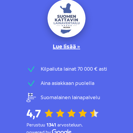
Lue lisää »
Kilpailuta lainat 70 000 € asti
Aina asiakkaan puolella
Suomalainen lainapalvelu
4,7
Perustuu
1341
arvosteluun.
powered by