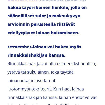
hakea täysi-ikäinen henkilö, jolla on
säännölliset tulot ja maksukyvyn
arvioinnin perusteella riittävät
edellytykset lainan hoitamiseen.
re:member-lainaa voi hakea myös
rinnakkaishakijan kanssa.
Rinnakkaishakija voi olla esimerkiksi puoliso,
ystävä tai sukulainen, joka täyttää
lainanantajan asettamat
luotonmyöntökriteerit. Kun haet lainaa
rinnakkaishakijan kanssa, lainan ehdot voivat