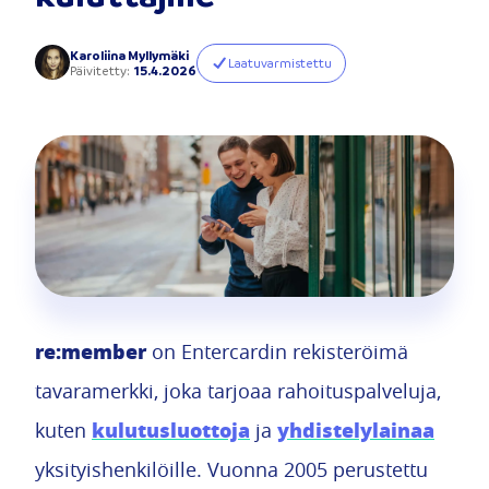
Karoliina Myllymäki
Laatuvarmistettu
Päivitetty
:
15.4.2026
re:member
on Entercardin rekisteröimä
tavaramerkki, joka tarjoaa rahoituspalveluja,
kulutusluottoja
yhdistelylainaa
kuten
ja
yksityishenkilöille. Vuonna 2005 perustettu