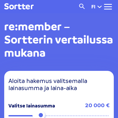
FI
re:member
–
Sortterin vertailussa
mukana
Aloita hakemus valitsemalla
lainasumma ja laina-aika
20 000 €
Valitse lainasumma