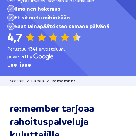
voit löytää itsellesi sopivan lainaratkaisun.
Ilmainen hakemus
Et sitoudu mihinkään
Saat lainapäätöksen samana päivänä
4,7
Perustuu
1341
arvosteluun.
powered by
Lue lisää
Sortter
Lainaa
Remember
re:member tarjoaa
rahoituspalveluja
kuluttajille