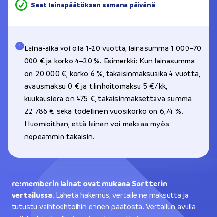
Saat lainapäätöksen samana päivänä
Laina-aika voi olla 1-20 vuotta, lainasumma 1 000–70
000 € ja korko 4–20 %. Esimerkki: Kun lainasumma
on 20 000 €, korko 6 %, takaisinmaksuaika 4 vuotta,
avausmaksu 0 € ja tilinhoitomaksu 5 €/kk,
kuukausierä on 475 €, takaisinmaksettava summa
22 786 € sekä todellinen vuosikorko on 6,74 %.
Huomioithan, että lainan voi maksaa myös
nopeammin takaisin.
re:memberin lainat ovat mukana Sortterin
vertailussa
. Lähetä hakemus, vertaile ne maksutta ja
tutustu vaihtoehtoihin ennen päätöstä. Vertailun avulla