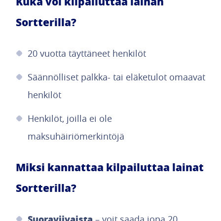
Kuka voi kilpailuttaa lainan
Sortterilla?
20 vuotta täyttäneet henkilöt
Säännölliset palkka- tai eläketulot omaavat
henkilöt
Henkilöt, joilla ei ole
maksuhäiriömerkintöjä
Miksi kannattaa kilpailuttaa lainat
Sortterilla?
Suoraviivaista
– voit saada jopa 20