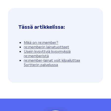
Tässä artikkelissa:
Mikä on re:member?
re:memberin lainatuotteet
Usein kysyttyjä kysymyksiä
re:memberistä
re:member-lainat voit kilpailuttaa
Sortterin palvelussa