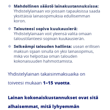
Mahdollinen säästö lainakustannuksissa:
Yhdistelylainaan voi joissain tapauksissa saada
yksittäisiä lainasopimuksia edullisemman
koron.
Talouteesi sopiva kuukausierä:
Yhdistelylainaan voit yleensä valita omaan
taloustilanteesi sopivan kuukausierän.
Selkeämpi talouden hallinta:
usean erillisen
maksun sijaan sinulla on yksi lainasopimus,
mikä voi helpottaa oman talouden
kokonaisuuden hahmottamista.
Yhdistelylainan takaisinmaksuaika on
1–15 vuotta
toiveesi mukaan
.
Lainan kokonaiskustannukset ovat sitä
alhaisemmat, mitä lyhyemmän