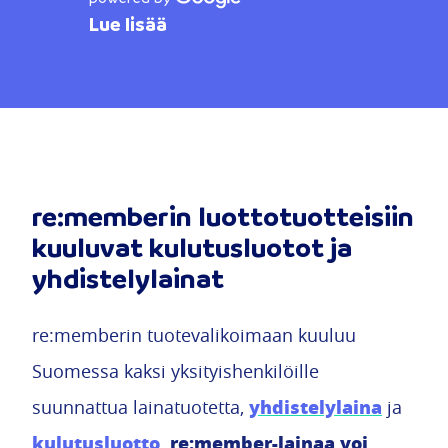
Lue lisää
re:memberin luottotuotteisiin
kuuluvat kulutusluotot ja
yhdistelylainat
re:memberin tuotevalikoimaan kuuluu
Suomessa kaksi yksityishenkilöille
yhdistelylaina
suunnattua lainatuotetta,
ja
kulutusluotto
re:member-lainaa voi
.