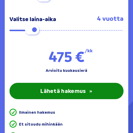
4 vuotta
Valitse laina-aika
475 €
/kk
Arvioitu kuukausierä
Lähetä hakemus
»
Ilmainen hakemus
Et sitoudu mihinkään