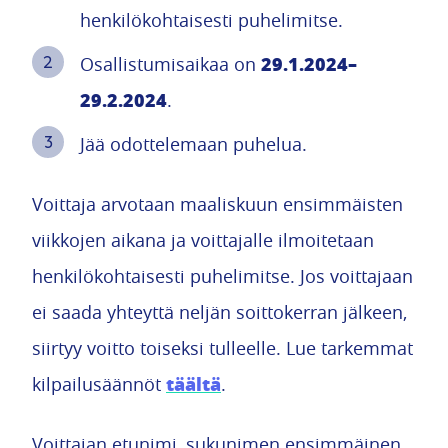
henkilökohtaisesti puhelimitse.
29.1.2024–
Osallistumisaikaa on
29.2.2024
.
Jää odottelemaan puhelua.
Voittaja arvotaan maaliskuun ensimmäisten
viikkojen aikana ja voittajalle ilmoitetaan
henkilökohtaisesti puhelimitse. Jos voittajaan
ei saada yhteyttä neljän soittokerran jälkeen,
siirtyy voitto toiseksi tulleelle. Lue tarkemmat
täältä
kilpailusäännöt
.
Voittajan etunimi, sukunimen ensimmäinen