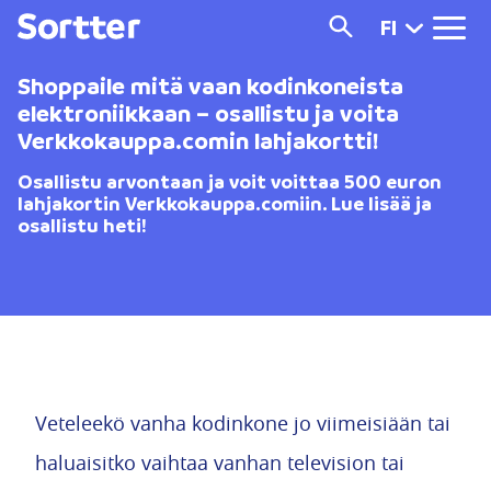
FI
Shoppaile mitä vaan kodinkoneista
elektroniikkaan – osallistu ja voita
Verkkokauppa.comin lahjakortti!
Osallistu arvontaan ja voit voittaa 500 euron
lahjakortin Verkkokauppa.comiin. Lue lisää ja
osallistu heti!
Veteleekö vanha kodinkone jo viimeisiään tai
haluaisitko vaihtaa vanhan television tai