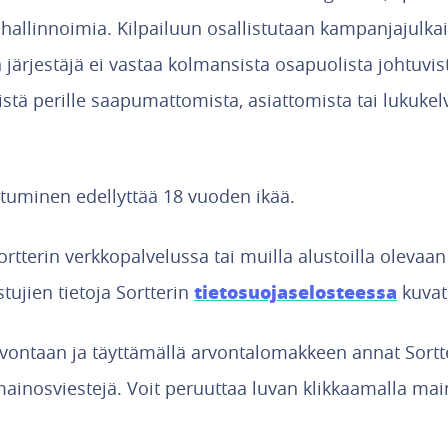
 hallinnoimia. Kilpailuun osallistutaan kampanjajulka
un järjestäjä ei vastaa kolmansista osapuolista johtuvi
yistä perille saapumattomista, asiattomista tai lukuke
stuminen edellyttää 18 vuoden ikää.
ortterin verkkopalvelussa tai muilla alustoilla olevaan
tietosuojaselosteessa
ujien tietoja Sortterin
kuvatu
rvontaan ja täyttämällä arvontalomakkeen annat Sortte
mainosviestejä. Voit peruuttaa luvan klikkaamalla mai