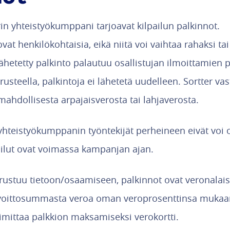
erin yhteistyökumppani tarjoavat kilpailun palkinnot.
vat henkilökohtaisia, eikä niitä voi vaihtaa rahaksi tai
lähetetty palkinto palautuu osallistujan ilmoittamien p
rusteella, palkintoja ei lähetetä uudelleen. Sortter va
mahdollisesta arpajaisverosta tai lahjaverosta.
 yhteistyökumppanin työntekijät perheineen eivät voi o
pailut ovat voimassa kampanjan ajan.
erustuu tietoon/osaamiseen, palkinnot ovat veronalaist
voittosummasta veroa oman veroprosenttinsa mukaan,
oimittaa palkkion maksamiseksi verokortti.