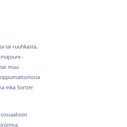
ta tai ruuhkasta,
e majoure -
a tai muu
 riippumattomista
na eikä Sortter
 sosiaalisen
oroimia,