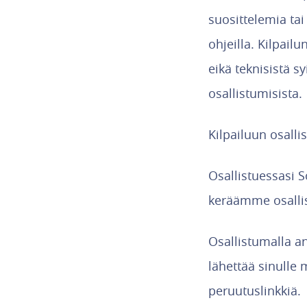
suosittelemia tai
ohjeilla. Kilpail
eikä teknisistä s
osallistumisista.
Kilpailuun osalli
Osallistuessasi S
keräämme osallist
Osallistumalla a
lähettää sinulle 
peruutuslinkkiä.