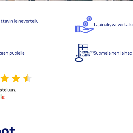
tavin lainavertailu
Läpinäkyvä vertailu
»
kaan puolella
Suomalainen lainap
steluun.
not