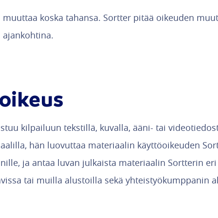
 muuttaa koska tahansa. Sortter pitää oikeuden muutt
 ajankohtina.
oikeus
istuu kilpailuun tekstillä, kuvalla, ääni- tai videotiedos
aalilla, hän luovuttaa materiaalin käyttöoikeuden Sort
lle, ja antaa luvan julkaista materiaalin Sortterin eri
issa tai muilla alustoilla sekä yhteistyökumppanin al