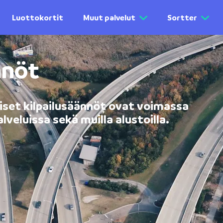
Luottokortit
Muut palvelut
Sortter
nnöt
iset kilpailusäännöt ovat voimassa
lveluissa sekä muilla alustoilla.