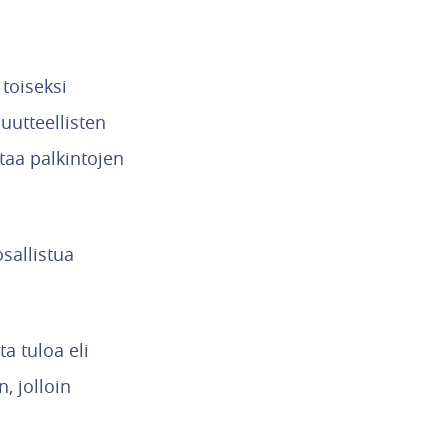
 toiseksi
uutteellisten
staa palkintojen
sallistua
a tuloa eli
 jolloin