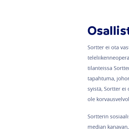
Osalli
Sortter ei ota va
teleliikenneopera
tilanteissa Sortt
tapahtuma, johon 
syistä, Sortter e
ole korvausvelvoll
Sortterin sosiaal
median kanavan, 