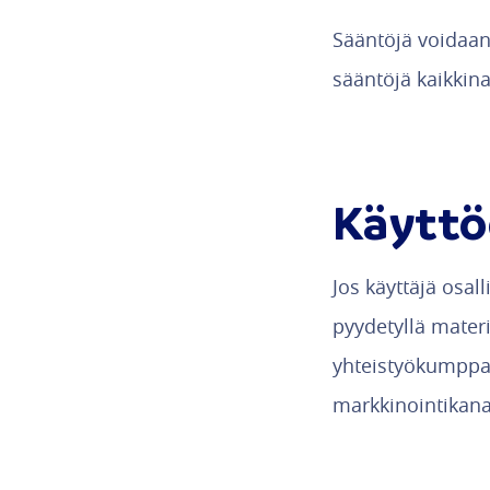
Sääntöjä voidaan
sääntöjä kaikkina
Käyttö
Jos käyttäjä osall
pyydetyllä materi
yhteistyökumppani
markkinointikanav