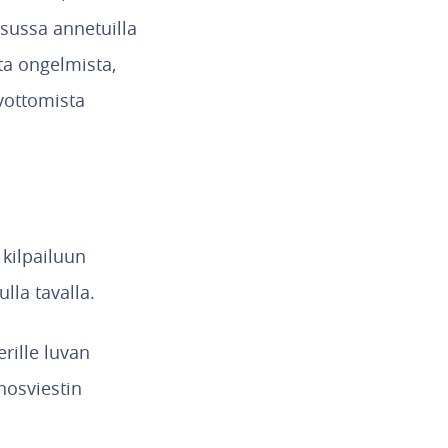
isussa annetuilla
sta ongelmista,
lvottomista
 kilpailuun
lla tavalla.
rille luvan
nosviestin