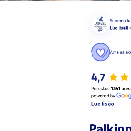
Suomen kat
Lue lisää 
Aina asiak
4,7
Perustuu
1341
arvo
powered by
Lue lisää
Palkin