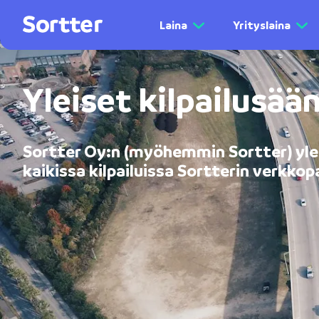
Laina
Yrityslaina
Yleiset kilpailusää
Sortter Oy:n (myöhemmin Sortter) yle
kaikissa kilpailuissa Sortterin verkkopa