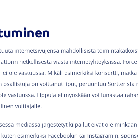
stuminen
stuuta internetsivujensa mahdollisista toimintakatkois
attorin hetkellisestä viasta internetyhteyksissä. Forc
er ei ole vastuussa. Mikäli esimerkiksi konsertti, matk
osallistuja on voittanut liput, peruuntuu Sortterista
i ole vastuussa. Lippuja ei myöskään voi lunastaa raha
inen voittajalle.
isessa mediassa järjestetyt kilpailut eivät ole minkään
kuten esimerkiksi Facebookin tai Instagramin, spons