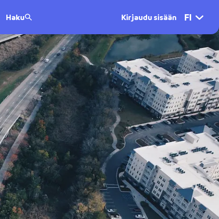
FI
Haku
Kirjaudu sisään