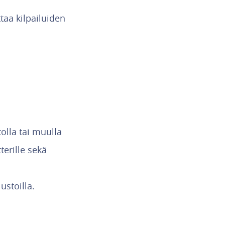
aa kilpailuiden
tolla tai muulla
terille sekä
ustoilla.