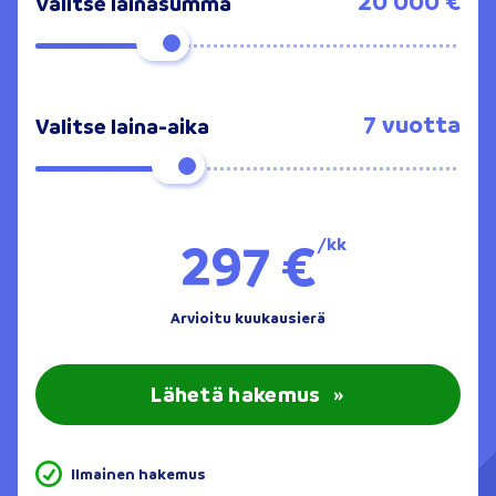
20 000 €
Valitse lainasumma
7 vuotta
Valitse laina-aika
297 €
/kk
Arvioitu kuukausierä
Lähetä hakemus
»
Ilmainen hakemus