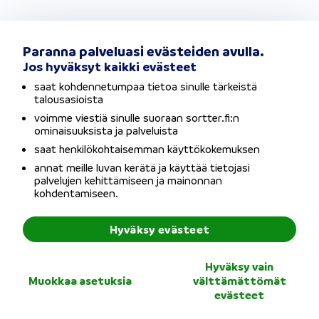
Paranna palveluasi evästeiden avulla.
Jos hyväksyt kaikki evästeet
Sortterin kautta sain hyvän
saat kohdennetumpaa tietoa sinulle tärkeistä
lainatarjouksen pienemmällä
talousasioista
korolla.
voimme viestiä sinulle suoraan sortter.fi:n
ominaisuuksista ja palveluista
-
Eija A.
saat henkilökohtaisemman käyttökokemuksen
annat meille luvan kerätä ja käyttää tietojasi
palvelujen kehittämiseen ja mainonnan
kohdentamiseen.
Hyväksy evästeet
Päädyin kilpailuttamaan lainat
Hyväksy vain
Sortterin kautta, sillä halusin
Muokkaa asetuksia
välttämättömät
useamman tarjouksen, enkä
evästeet
ainoastaan oman pankkini