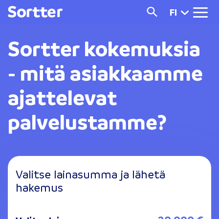
FI
Sortter kokemuksia
- mitä asiakkaamme
ajattelevat
palvelustamme?
Valitse lainasumma ja lähetä
hakemus