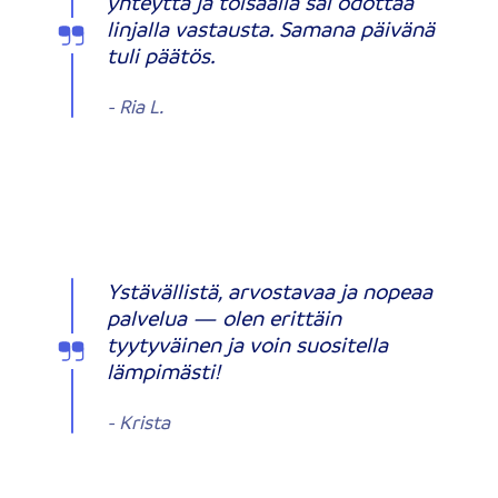
yhteyttä ja toisaalla sai odottaa
linjalla vastausta. Samana päivänä
tuli päätös.
-
Ria L.
Ystävällistä, arvostavaa ja nopeaa
palvelua — olen erittäin
tyytyväinen ja voin suositella
lämpimästi!
-
Krista