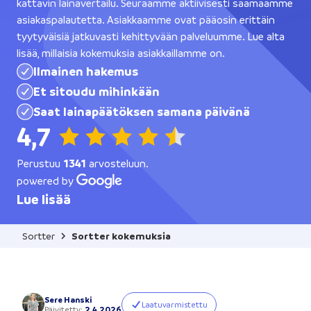
kattavin lainavertailu. Seuraamme aktiivisesti saamaamme
asiakaspalautetta. Asiakkaamme ovat pääosin erittäin
tyytyväisiä jatkuvasti kehittyvään palveluumme. Lue alta
lisää, millaisia kokemuksia asiakkaillamme on.
Ilmainen hakemus
Et sitoudu mihinkään
Saat lainapäätöksen samana päivänä
4,7
Perustuu
1341
arvosteluun.
powered by
Lue lisää
Sortter
Sortter kokemuksia
Sere Hanski
Laatuvarmistettu
Päivitetty
:
2.4.2026