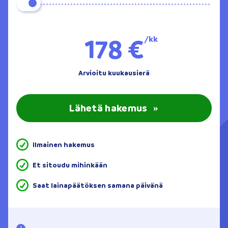
178 €
/kk
Arvioitu kuukausierä
Lähetä hakemus
»
Ilmainen hakemus
Et sitoudu mihinkään
Saat lainapäätöksen samana päivänä