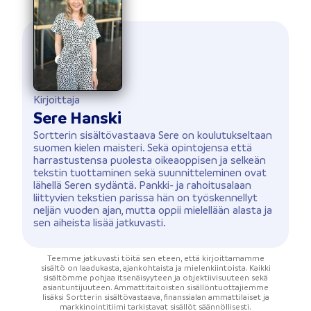
Kirjoittaja
Sere Hanski
Sortterin sisältövastaava Sere on koulutukseltaan
suomen kielen maisteri. Sekä opintojensa että
harrastustensa puolesta oikeaoppisen ja selkeän
tekstin tuottaminen sekä suunnitteleminen ovat
lähellä Seren sydäntä. Pankki- ja rahoitusalaan
liittyvien tekstien parissa hän on työskennellyt
neljän vuoden ajan, mutta oppii mielellään alasta ja
sen aiheista lisää jatkuvasti.
Teemme jatkuvasti töitä sen eteen, että kirjoittamamme
sisältö on laadukasta, ajankohtaista ja mielenkiintoista. Kaikki
sisältömme pohjaa itsenäisyyteen ja objektiivisuuteen sekä
asiantuntijuuteen. Ammattitaitoisten sisällöntuottajiemme
lisäksi Sortterin sisältövastaava, finanssialan ammattilaiset ja
markkinointitiimi tarkistavat sisällöt säännöllisesti.