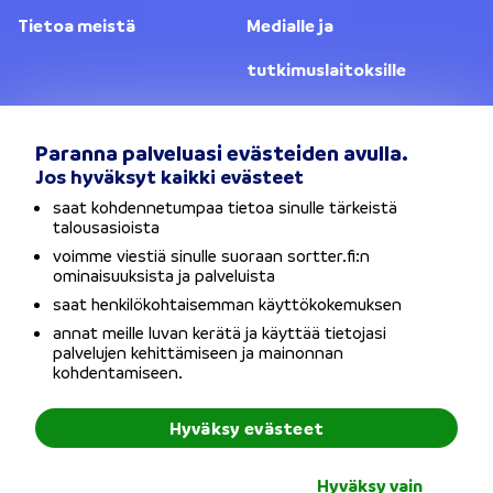
Tietoa meistä
Medialle ja
tutkimuslaitoksille
Yhteystiedot
Lainanantajat
Paranna palveluasi evästeiden avulla.
Jos hyväksyt kaikki evästeet
Vaihda sijaintia
saat kohdennetumpaa tietoa sinulle tärkeistä
talousasioista
Tietosuojaseloste
voimme viestiä sinulle suoraan sortter.fi:n
ominaisuuksista ja palveluista
Käyttöehdot
saat henkilökohtaisemman käyttökokemuksen
annat meille luvan kerätä ja käyttää tietojasi
Evästeet
palvelujen kehittämiseen ja mainonnan
kohdentamiseen.
Saavutettavuusseloste
Hyväksy evästeet
Copyright © Sortter Oy / Y-tunnus: 2954352-7 / Osoite:
Hyväksy vain