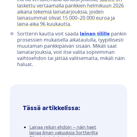
laskettu vertaamalla pankkien helmikuun 2026
aikana tekemiä lainatarjouksia,
joiden
lainasummat olivat 15 000–20 000 euroa ja
laina-aika 96 kuukautta.
lainan tilille
Sortterin kautta voit saada
pankin
prosessien mukaisella aikataululla, tyypillisesti
muutaman pankkipäivän sisään. Mikäli saat
lainatarjouksia, voit itse valita sopivimman
vaihtoehdon tai jättää valitsematta, mikäli näin
haluat.
Tässä artikkelissa:
Lainaa reiluin ehdoin – näin haet
lainaa ilman vakuuksia Sortterilta