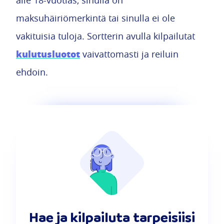
alle 18-vuotias, sinulla on
maksuhäiriömerkintä tai sinulla ei ole
vakituisia tuloja. Sortterin avulla kilpailutat
kulutusluotot
vaivattomasti ja reiluin
ehdoin.
Hae ja kilpailuta tarpeisiisi