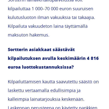
kilpailuttaa 1 000–70 000 euron suuruisen
kulutusluoton ilman vakuuksia tai takaajia.
Kilpailuta vakuudeton laina täyttämällä
maksuton hakemus.
Sortterin asiakkaat säästävät
kilpailutuksen avulla keskimäärin 4 816
euroa luottokustannuksissa?
Kilpailuttamisen kautta saavutettu säästö on
laskettu vertaamalla edullisimpia ja
kalleimpia lainatarjouksia keskenään.
Laskennan perusteena on käytetty pankkien