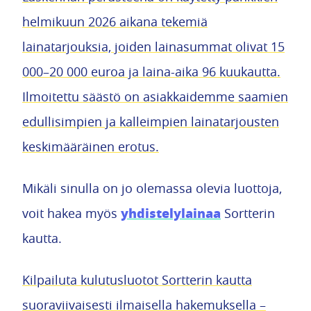
helmikuun 2026 aikana tekemiä
lainatarjouksia, joiden lainasummat olivat 15
000–20 000 euroa ja laina-aika 96 kuukautta.
Ilmoitettu säästö on asiakkaidemme saamien
edullisimpien ja kalleimpien lainatarjousten
keskimääräinen erotus.
Mikäli sinulla on jo olemassa olevia luottoja,
yhdistelylainaa
voit hakea myös
Sortterin
kautta.
Kilpailuta kulutusluotot Sortterin kautta
suoraviivaisesti ilmaisella hakemuksella –