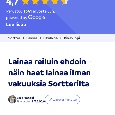
4,7
Perustuu
1341
arvosteluun.
powered by
Lue lisää
Sortter
Lainaa
Pikalaina
Pikavippi
Lainaa reiluin ehdoin –
näin haet lainaa ilman
vakuuksia Sortterilta
Sere Hanski
Laatuvarmistettu
Päivitetty
:
9.7.2026