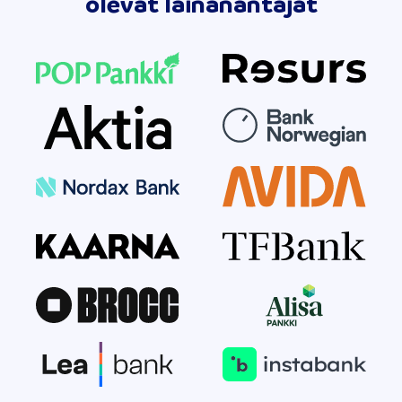
olevat lainanantajat