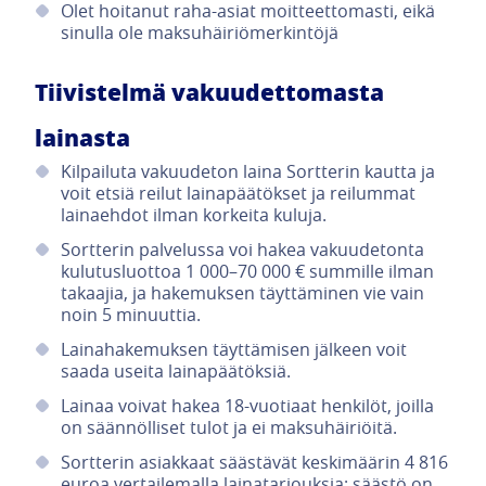
Olet hoitanut raha-asiat moitteettomasti, eikä
sinulla ole maksuhäiriömerkintöjä
Tiivistelmä vakuudettomasta
lainasta
Kilpailuta vakuudeton laina Sortterin kautta ja
voit etsiä reilut lainapäätökset ja reilummat
lainaehdot ilman korkeita kuluja.
Sortterin palvelussa voi hakea vakuudetonta
kulutusluottoa 1 000–70 000 € summille ilman
takaajia, ja hakemuksen täyttäminen vie vain
noin 5 minuuttia.
Lainahakemuksen täyttämisen jälkeen voit
saada useita lainapäätöksiä.
Lainaa voivat hakea 18-vuotiaat henkilöt, joilla
on säännölliset tulot ja ei maksuhäiriöitä.
Sortterin asiakkaat säästävät keskimäärin 4 816
euroa vertailemalla lainatarjouksia;
säästö on