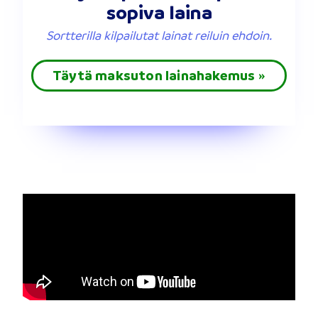
sopiva laina
Sortterilla kilpailutat lainat reiluin ehdoin.
Täytä maksuton lainahakemus »