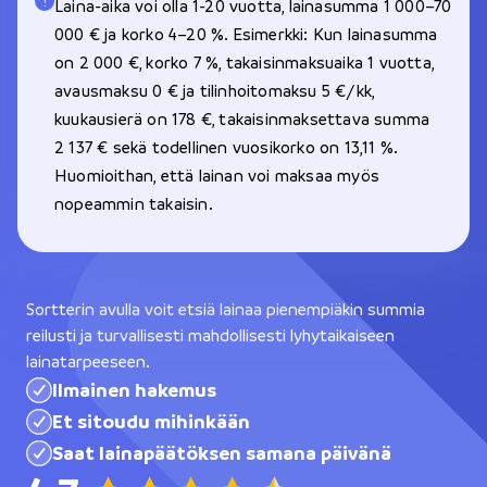
Laina-aika voi olla 1-20 vuotta, lainasumma 1 000–70
000 € ja korko 4–20 %. Esimerkki: Kun lainasumma
on 2 000 €, korko 7 %, takaisinmaksuaika 1 vuotta,
avausmaksu 0 € ja tilinhoitomaksu 5 €/kk,
kuukausierä on 178 €, takaisinmaksettava summa
2 137 € sekä todellinen vuosikorko on 13,11 %.
Huomioithan, että lainan voi maksaa myös
nopeammin takaisin.
Sortterin avulla voit etsiä lainaa pienempiäkin summia
reilusti ja turvallisesti mahdollisesti lyhytaikaiseen
lainatarpeeseen.
Ilmainen hakemus
Et sitoudu mihinkään
Saat lainapäätöksen samana päivänä