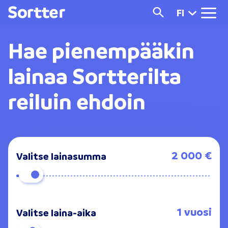
FI
Hae pienempääkin
lainaa Sortterilta
reiluin ehdoin
2 000 €
Valitse lainasumma
1 vuosi
Valitse laina-aika