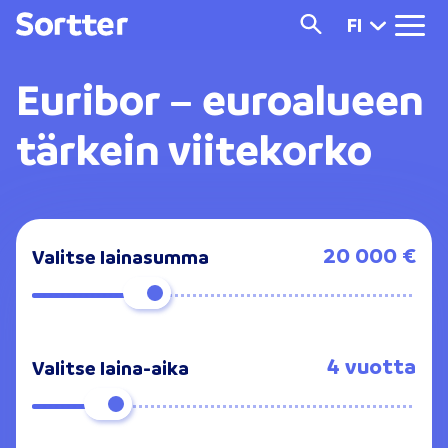
FI
Euribor – euroalueen
tärkein viitekorko
20 000 €
Valitse lainasumma
4 vuotta
Valitse laina-aika