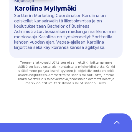
Kirjoittaja
Karoliina Myllymäki
Sortterin Marketing Coordinator Karoliina on
opiskellut kansainvälistä liiketoimintaa ja on
koulutukseltaan Bachelor of Business
Administrator. Sosiaalisen median ja markkinoinnin
moniosaaja Karoliina on työskennellyt Sortterilla
kahden vuoden ajan. Vapaa-ajallaan Karoliina
kirjoittaa sekä käy koiransa kanssa agilityssa.
Teemme jatkuvasti töitä sen eteen, että kirjoittamamme
sisältö on laadukasta, ajankohtaista ja mielenkiintoista. Kaikki
sisältömme pohjaa itsenäisyyteen ja objektiivisuuteen sekä
asiantuntijuuteen. Ammattitaitoisten sisällöntuottajiemme
lisäksi Sortterin sisältövastaava, finanssialan ammattilaiset ja
markkinointitiimi tarkistavat sisällöt säännöllisesti.