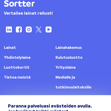
Vertailee lainat reilusti
Lainat
Lainahakemus
Yhdistelylaina
Kulutusluotto
Luottokortit
Yrityslaina
Tietoa meistä
Medialle ja
tutkimuslaitoksille
Yhteystiedot
Lainanantajat
Paranna palveluasi evästeiden avulla.