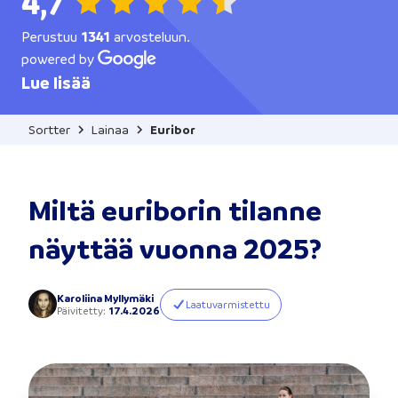
4,7
Perustuu
1341
arvosteluun.
powered by
Lue lisää
Sortter
Lainaa
Euribor
Miltä euriborin tilanne
näyttää vuonna 2025?
Karoliina Myllymäki
Laatuvarmistettu
Päivitetty
:
17.4.2026