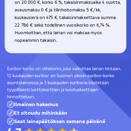
on 20 000 €, korko 6 %, takaisinmaksuaika 4 vuotta,
avausmaksu 0 € ja tilinhoitomaksu 5 €/kk,
kuukausierä on 475 €, takaisinmaksettava summa
22 786 € sekä todellinen vuosikorko on 6,74 %.
Huomioithan, että lainan voi maksaa myös
nopeammin takaisin.
Euribor-korko on viitekorko, joka vaikuttaa lainan hintaan.
12 kuukauden euribor on Suomen yleisin euribor-korko
asuntolainoissa ja 3 kuukauden euriboria käytetään
tyypillisesti luottokorttien ja kulutusluottojen
hinnoitteluun.
Ilmainen hakemus
Et sitoudu mihinkään
Saat lainapäätöksen samana päivänä