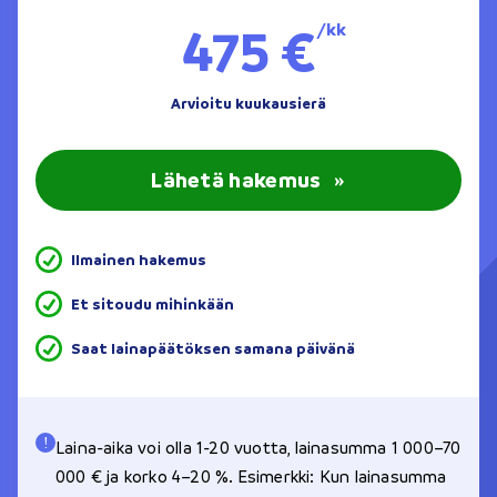
475 €
/kk
Arvioitu kuukausierä
Lähetä hakemus
»
Ilmainen hakemus
Et sitoudu mihinkään
Saat lainapäätöksen samana päivänä
Laina-aika voi olla 1-20 vuotta, lainasumma 1 000–70
000 € ja korko 4–20 %. Esimerkki: Kun lainasumma