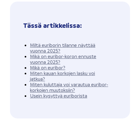
Tässä artikkelissa:
Miltä euriborin tilanne näyttää
vuonna 2025?
Mikä on euribor-koron ennuste
vuonna 2025?
Mikä on euribor?
Miten kauan korkojen lasku voi
jatkua?
Miten kuluttaja voi varautua euribor-
korkojen muutoksiin?
Usein kysyttyä euriborista