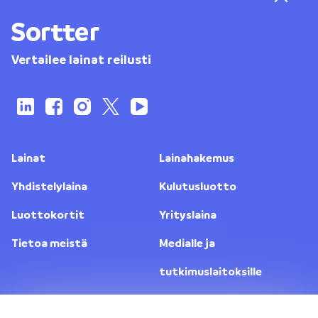
Vertailee lainat reilusti
Lainat
Lainahakemus
Yhdistelylaina
Kulutusluotto
Luottokortit
Yrityslaina
Tietoa meistä
Medialle ja
tutkimuslaitoksille
Yhteystiedot
Lainanantajat