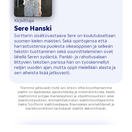
Kirjoittaja
Sere Hanski
Sortterin sisältövastaava Sere on koulutukseltaan
suomen kielen maisteri. Sekä opintojensa että
harrastustensa puolesta oikeaoppisen ja selkeän
tekstin tuottaminen sekä suunnitteleminen ovat
lähellä Seren sydäntä. Pankki- ja rahoitusalaan
liittyvien tekstien parissa hän on työskennellyt
neljän vuoden ajan, mutta oppii mielellään alasta ja
sen aiheista lisää jatkuvasti.
Teemme jatkuvasti töitä sen eteen, että kirjoittamamme
sisältö on laadukasta, ajankohtaista ja mielenkiintoista. Kaikki
sisältömme pohjaa itsenäisyyteen ja objektiivisuuteen sekä
asiantuntijuuteen. Ammattitaitoisten sisällöntuottajiemme
lisäksi Sortterin sisältövastaava, finanssialan ammattilaiset ja
markkinointitiimi tarkistavat sisällöt säännöllisesti.