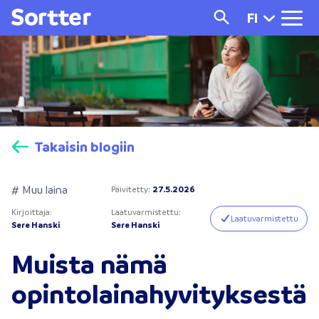
FI
Takaisin blogiin
# Muu laina
Päivitetty
:
27.5.2026
Kirjoittaja
:
Laatuvarmistettu
:
Laatuvarmistettu
Sere Hanski
Sere Hanski
Muista nämä
opintolainahyvityksestä