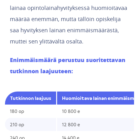
lainaa opintolainahyvityksessä huomioitavaa
määrää enemmän, mutta tällöin opiskelija
saa hyvityksen lainan enimmäismäärästä,
muttei sen ylittävältä osalta.
Enimmäismäärä perustuu suoritettavan
tutkinnon laajuuteen:
Tutkinnon laajuus
Huomioitava lainan enimmäismä
180 op
10 800 e
210 op
12 800 e
240 op
14 400 e