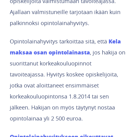
opiskelijoita valmistumaan tavoiteajassa.
Ajallaan valmistuneille tarjotaan ikään kuin
palkinnoksi opintolainahyvitys.
Kela
Opintolainahyvitys tarkoittaa sitä, että
maksaa osan opintolainasta
, jos hakija on
suorittanut korkeakouluopinnot
tavoiteajassa. Hyvitys koskee opiskelijoita,
jotka ovat aloittaneet ensimmäiset
korkeakouluopintonsa 1.8.2014 tai sen
jälkeen. Hakijan on myös täytynyt nostaa
opintolainaa yli 2 500 euroa.
Opintolainahyvitykseen oikeuttavat