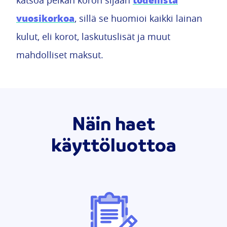
todellista
katsoa pelkän koron sijaan
vuosikorkoa
, sillä se huomioi kaikki lainan
kulut, eli korot, laskutuslisät ja muut
mahdolliset maksut.
Näin haet
käyttöluottoa