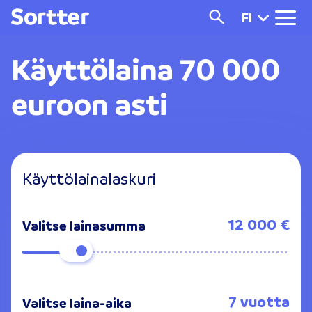
FI
Käyttölaina
70 000
euroon asti
Käyttölainalaskuri
12 000 €
Valitse lainasumma
7 vuotta
Valitse laina-aika