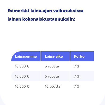
Esimerkki laina-ajan vaikutuksista
lainan kokonaiskustannuksiin:
Lainasumma
Laina-aika
Korko
10 000 €
3 vuotta
7 %
5
10 000 €
5 vuotta
7 %
5
10 000 €
10 vuotta
7 %
5