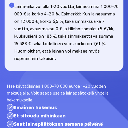
Laina-aika voi olla 1-20 vuotta, lainasumma 1 000–70
000 € ja korko 4–20 %. Esimerkki: Kun lainasumma
on 12 000 €, korko 6,5 %, takaisinmaksuaika 7
vuotta, avausmaksu 0 € ja tilinhoitomaksu 5 €/kk,
kuukausierä on 183 €, takaisinmaksettava summa
15 388 € sekä todellinen vuosikorko on 7,61 %.
Huomioithan, että lainan voi maksaa myös
nopeammin takaisin.
Hae käyttölainaa 1 000–70 000 euroa 1–20 vuoden
maksuajalla. Voit saada useita lainapäätöksiä yhdellä
hakemuksella.
Ilmainen hakemus
Et sitoudu mihinkään
Saat lainapäätöksen samana päivänä