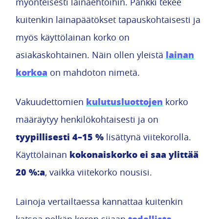
myönteisesti lainaehtoihin. Pankki tekee
kuitenkin lainapäätökset tapauskohtaisesti ja
myös käyttölainan korko on
lainan
asiakaskohtainen. Näin ollen yleistä
korkoa
on mahdoton nimetä.
kulutusluottojen
Vakuudettomien
korko
määräytyy henkilökohtaisesti ja on
tyypillisesti 4–15 %
lisättynä viitekorolla.
kokonaiskorko ei saa ylittää
Käyttölainan
20 %:a
, vaikka viitekorko nousisi.
Lainoja vertailtaessa kannattaa kuitenkin