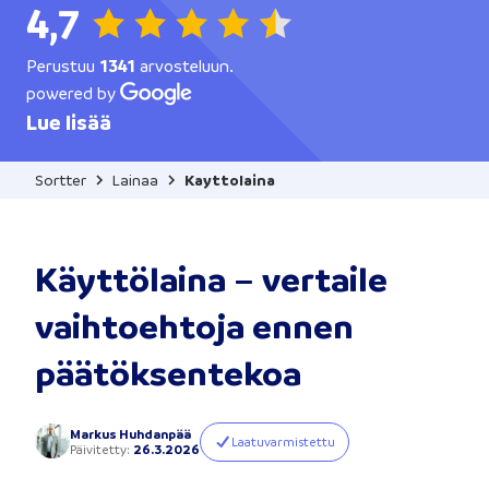
4,7
Perustuu
1341
arvosteluun.
powered by
Lue lisää
Sortter
Lainaa
Kayttolaina
Käyttölaina – vertaile
vaihtoehtoja ennen
päätöksentekoa
Markus Huhdanpää
Laatuvarmistettu
Päivitetty
:
26.3.2026