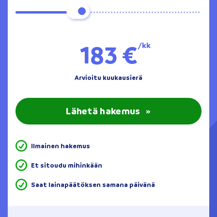
183 €
/kk
Arvioitu kuukausierä
Lähetä hakemus
»
Ilmainen hakemus
Et sitoudu mihinkään
Saat lainapäätöksen samana päivänä