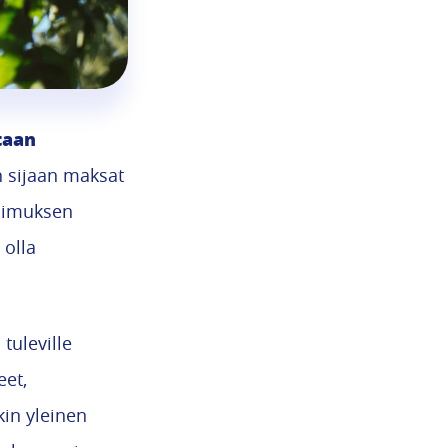
taan
n sijaan maksat
opimuksen
 olla
uleville
eet,
in yleinen