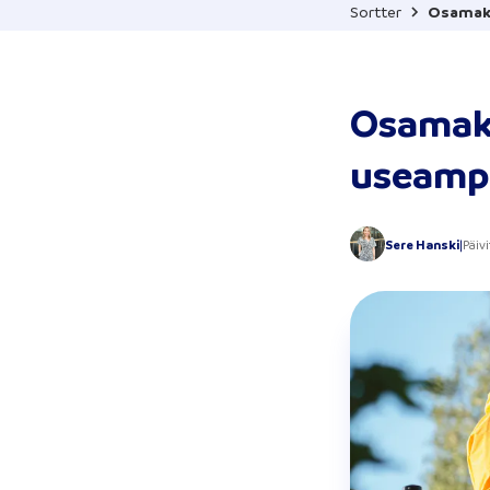
Sortter
Osamak
Osamaks
useamp
Sere Hanski
|
Päiv