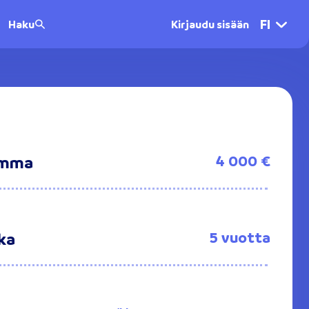
FI
Haku
Kirjaudu sisään
4 000 €
summa
5 vuotta
ika