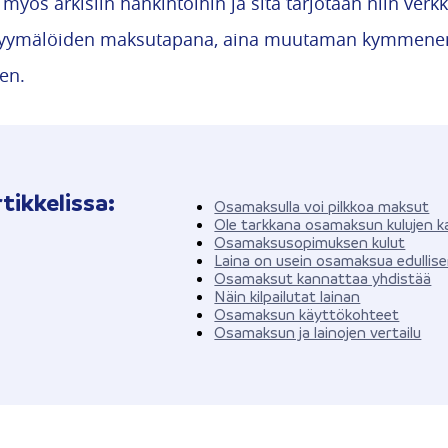
myös arkisiin hankintoihin ja sitä tarjotaan niin ver
amyymälöiden maksutapana, aina muutaman kymmene
ien.
tikkelissa:
Osamaksulla voi pilkkoa maksut
Ole tarkkana osamaksun kulujen 
Osamaksusopimuksen kulut
Laina on usein osamaksua edullis
Osamaksut kannattaa yhdistää
Näin kilpailutat lainan
Osamaksun käyttökohteet
Osamaksun ja lainojen vertailu