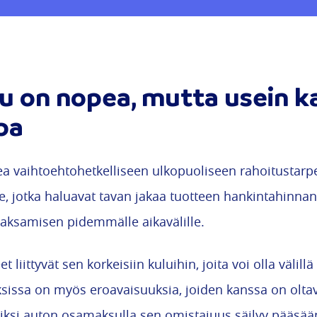
 on nopea, mutta usein ka
pa
 vaihtoehtohetkelliseen ulkopuoliseen rahoitustar
lle, jotka haluavat tavan jakaa tuotteen hankintahin
maksamisen pidemmälle aikavälille.
liittyvät sen korkeisiin kuluihin, joita voi olla välil
ssa on myös eroavaisuuksia, joiden kanssa on oltav
iksi auton osamaksulla sen omistajuus säilyy pääsään