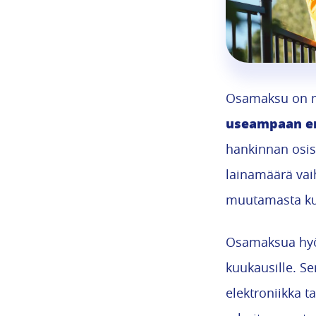
Osamaksu on m
useampaan e
hankinnan osis
lainamäärä vai
muutamasta ku
Osamaksua hyöd
kuukausille. Se
elektroniikka 