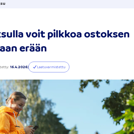
su
ulla voit pilkkoa ostoksen
aan erään
itetty
:
16.4.2026
|
Laatuvarmistettu