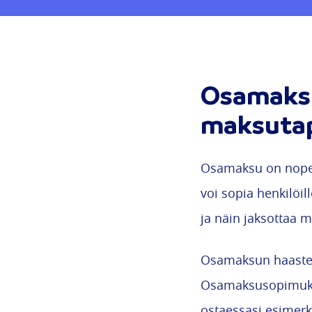
Osamaksu
maksuta
Osamaksu on nopea
voi sopia henkilöi
ja näin jaksottaa 
Osamaksun haasteet 
Osamaksusopimuksi
ostaessasi esimerk