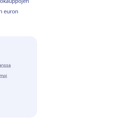
kkokauppojen
n euron
kanssa
empi