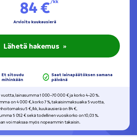
84 €
/kk
Arvioitu kuukausierä
Lähetä hakemus
»
Et sitoudu
Saat lainapäätöksen samana
mihinkään
päivänä
20 vuotta, lainasumma 1 000–70 000 € ja korko 4–20 %.
umma on 4 000 €, korko 7 %, takaisinmaksuaika 5 vuotta,
inhoitomaksu 5 €/kk, kuukausierä on 84 €,
mma 5 052 € sekä todellinen vuosikorko on 10,03 %.
inan voi maksaa myös nopeammin takaisin.