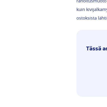
rahoitusmuoto 
kuin kivijalk
ostoksista läht
Tässä ar