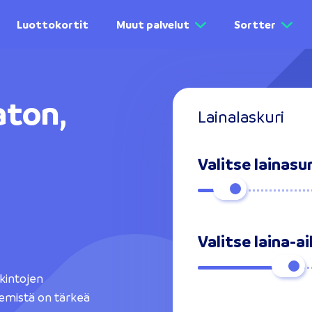
Luottokortit
Muut palvelut
Sortter
ton,
Lainalaskuri
Valitse laina
Valitse laina-a
kintojen
mistä on tärkeä