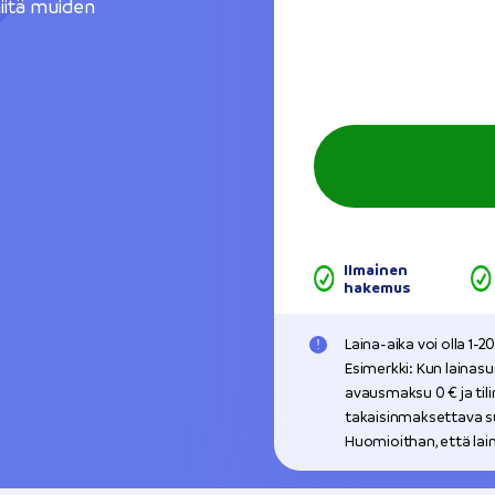
iitä muiden
Ilmainen
hakemus
Laina-aika voi olla 1-
Esimerkki: Kun lainas
avausmaksu 0 € ja til
takaisinmaksettava su
Huomioithan, että la