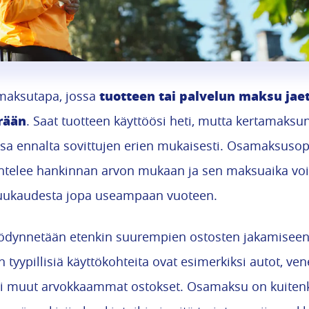
tuotteen tai palvelun maksu jae
aksutapa, jossa
rään
. Saat tuotteen käyttöösi heti, mutta kertamaksu
sa ennalta sovittujen erien mukaisesti. Osamaksus
htelee hankinnan arvon mukaan ja sen maksuaika voi
ukaudesta jopa useampaan vuoteen.
ynnetään etenkin suurempien ostosten jakamiseen t
n tyypillisiä käyttökohteita ovat esimerkiksi autot, ven
tai muut arvokkaammat ostokset. Osamaksu on kuitenk