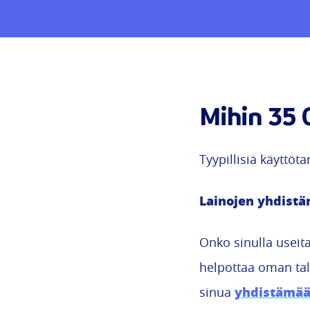
Mihin 35 
Tyypillisiä käyttöta
Lainojen yhdist
Onko sinulla useit
helpottaa oman tal
yhdistämää
sinua