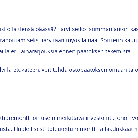
si olla tiensä päässä? Tarvitsetko isomman auton kas
ahoittamiseksi tarvitaan myös lainaa. Sortterin kautt
ailla eri lainatarjouksia ennen päätöksen tekemistä.
lvillä etukäteen, voit tehdä ostopäätöksen omaan talo
ttiöremontti on usein merkittävä investointi, johon vo
usta. Huolellisesti toteutettu remontti ja laadukkaat m