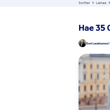
Sortter
Lainaa
Hae 35 
Eevi Laukkanen
|
P