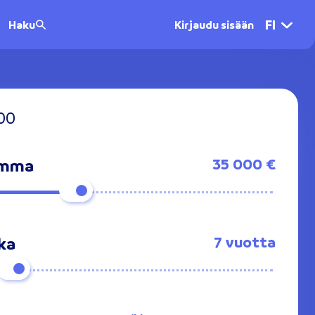
FI
Haku
Kirjaudu sisään
000
35 000 €
summa
7 vuotta
ika