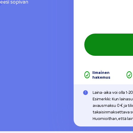
teesi sopivan
Ilmainen
hakemus
Laina-aika voi olla 1-
Esimerkki: Kun lainas
avausmaksu 0 € ja til
takaisinmaksettava su
Huomioithan, että la