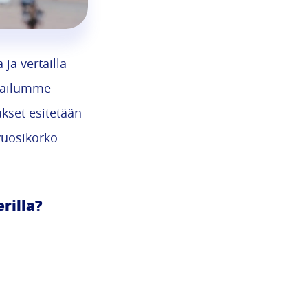
ja vertailla
rtailumme
ukset esitetään
vuosikorko
rilla?