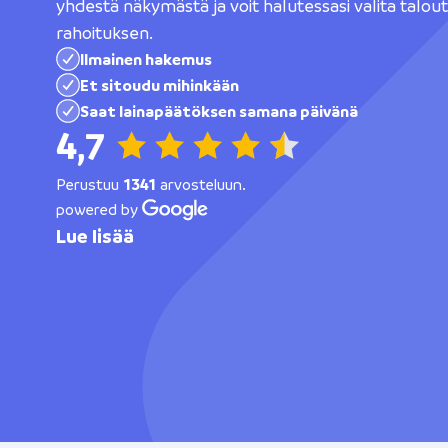
yhdestä näkymästä ja voit halutessasi valita talou
rahoituksen.
Ilmainen hakemus
Et sitoudu mihinkään
Saat lainapäätöksen samana päivänä
4,7
Perustuu
1341
arvosteluun.
powered by
Lue lisää