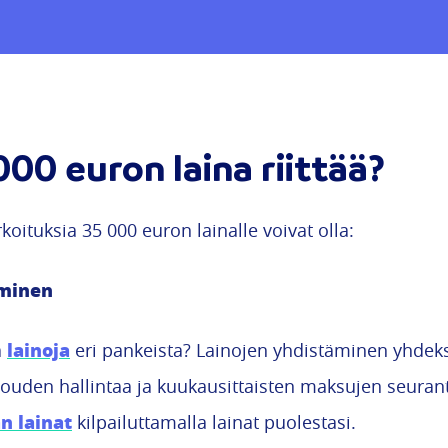
000 euron laina riittää?
rkoituksia 35 000 euron lainalle voivat olla:
äminen
lainoja
a
eri pankeista? Lainojen yhdistäminen yhdeksi
ouden hallintaa ja kuukausittaisten maksujen seurant
n lainat
kilpailuttamalla lainat puolestasi.