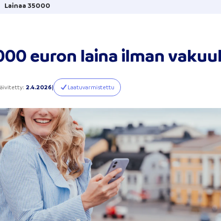
Lainaa 35000
000 euron laina ilman vakuu
äivitetty
:
2.4.2026
|
Laatuvarmistettu