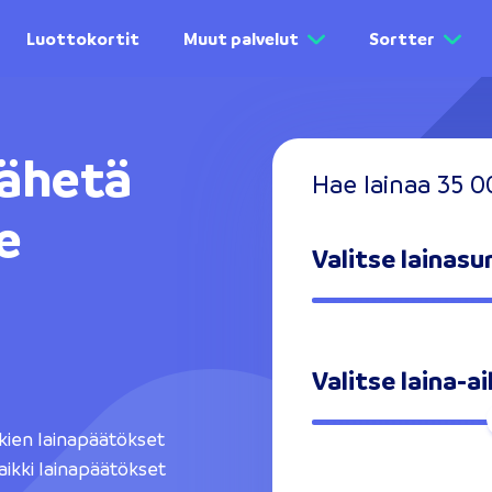
Luottokortit
Muut palvelut
Sortter
lähetä
Hae lainaa 35 
e
Valitse laina
Valitse laina-a
kkien lainapäätökset
aikki lainapäätökset