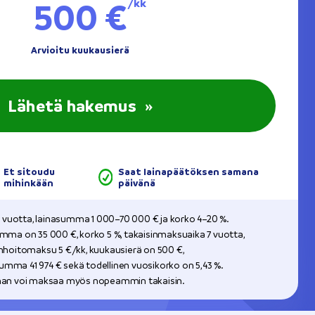
500 €
/kk
Arvioitu kuukausierä
Lähetä hakemus
»
Et sitoudu
Saat lainapäätöksen samana
mihinkään
päivänä
20 vuotta, lainasumma 1 000–70 000 € ja korko 4–20 %.
umma on 35 000 €, korko 5 %, takaisinmaksuaika 7 vuotta,
inhoitomaksu 5 €/kk, kuukausierä on 500 €,
mma 41 974 € sekä todellinen vuosikorko on 5,43 %.
inan voi maksaa myös nopeammin takaisin.