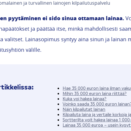
malainen ja turvallinen lainojen kilpailutuspalvelu
en pyytäminen ei sido sinua ottamaan lainaa.
Voi
napäätökset ja päättää itse, minkä mahdollisesti saam
ta valitset. Lainasopimus syntyy aina sinun ja lainan
tusyhtiön välille.
tikkelissa:
Hae 35 000 euron laina ilman vaku
Mihin 35 000 euron laina riittää?
Kuka voi hakea lainaa?
Voinko saada 35 000 euron lainan
Näin kilpailutat lainan
Kilpailuta laina ja vertaile korkoja j
Sortterilta voit hakea lainaa 1 00
Lainaa 35 000 euroa – usein kysy