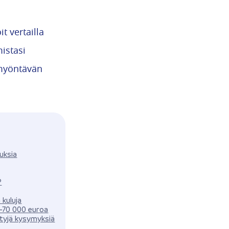
t vertailla
istasi
 myöntävän
uksia
?
a kuluja
0–70 000 euroa
ttyjä kysymyksiä