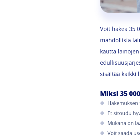
Voit hakea 35 0
mahdollisia la
kautta lainojen 
edullisuusjärj
sisältää kaikki 
Miksi 35 000
Hakemuksen 
Et sitoudu hy
Mukana on laa
Voit saada us