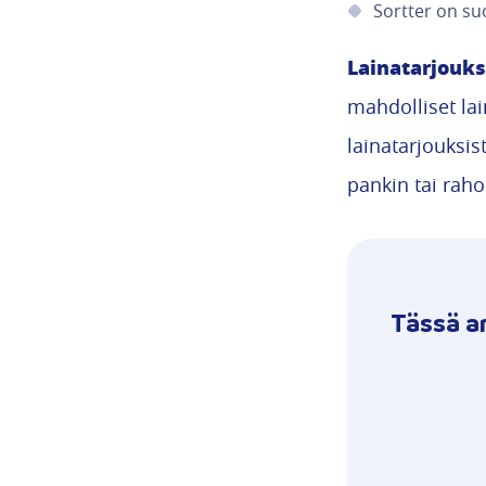
Sortter on suo
Lainatarjouks
mahdolliset lai
lainatarjouksis
pankin tai rahoi
Tässä ar