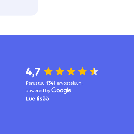
4,7
Perustuu
1341
arvosteluun.
powered by
Lue lisää