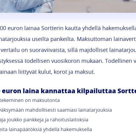
00 euron lainaa Sortterin kautta yhdellä hakemuksella 
inatarjouksia useilta pankeilta. Maksuttoman lainave
vertailu on suoraviivaista, sillä majdolliset lainatarjo
estyksessä todellisen vuosikoron mukaan. Todellinen 
lainaan liittyvät kulut, korot ja maksut.
 euron laina kannattaa kilpailuttaa Sortte
tekeminen on maksutonta
väksymään mahdollisesti saamiasi lainatarjouksia
ja joukko pankkeja ja rahoituslaitoksia
eita lainapäätöksiä yhdellä hakemuksella