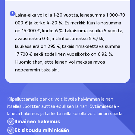
Laina-aika voi olla 1-20 vuotta, lainasumma 1 000–70
000 € ja korko 4–20 %. Esimerkki: Kun lainasumma
on 15 000 €, korko 6 %, takaisinmaksuaika 5 vuotta,
avausmaksu 0 € ja tilinhoitomaksu 5 €/kk,
kuukausierä on 295 €, takaisinmaksettava summa
17 700 € sekä todellinen vuosikorko on 6,92 %.
Huomioithan, että lainan voi maksaa myös
nopeammin takaisin.
Kilpailuttamalla pankit, voit löytää halvimman lainan
itsellesi. Sortter auttaa edullisen lainan löytämisessä -
lähetä hakemus ja tarkista millä korolla voit lainan saada.
Ilmainen hakemus
Et sitoudu mihinkään