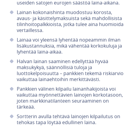
useiden satojen eurojen säästöä laina-aikana.
Lainan kokonaishinta muodostuu korosta,
avaus- ja käsittelymaksuista sekä mahdollisista
tilinhoitopalkkioista, jotka tulee aina huomioida
vertaillessa.
Lainaa voi yleensä lyhentää nopeammin ilman
lisäkustannuksia, mikä vähentää korkokuluja ja
lyhentää laina-aikaa.
Halvan lainan saaminen edellyttää hyvää
maksukykyä, säännöllisiä tuloja ja
luottokelpoisuutta – pankkien tekemä riskiarvio
vaikuttaa lainaehtoihin merkittävästi.
Pankkien välinen kilpailu lainanhakijoista voi
vaikuttaa myönnettävien lainojen korkotasoon,
joten markkinatilanteen seuraaminen on
tärkeää.
Sortterin avulla tehtävä lainojen kilpailutus on
tehokas tapa löytää edullinen laina.