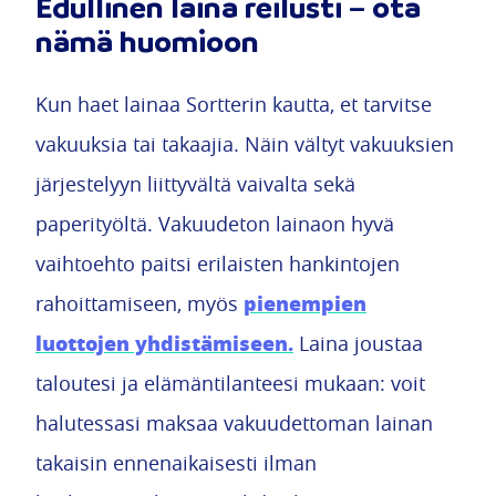
Edullinen laina reilusti – ota
nämä huomioon
Kun haet lainaa Sortterin kautta, et tarvitse
vakuuksia tai takaajia. Näin vältyt vakuuksien
järjestelyyn liittyvältä vaivalta sekä
paperityöltä. Vakuudeton lainaon hyvä
vaihtoehto paitsi erilaisten hankintojen
pienempien
rahoittamiseen, myös
luottojen yhdistämiseen.
Laina joustaa
taloutesi ja elämäntilanteesi mukaan: voit
halutessasi maksaa vakuudettoman lainan
takaisin ennenaikaisesti ilman