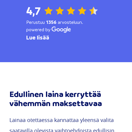
4,7
Perustuu
1356
arvosteluun.
powered by
Lue lisää
Edullinen laina kerryttää
vähemmän maksettavaa
Lainaa otettaessa kannattaa yleensä valita
saatavilla olevista vaihtoehdoista edullisin.