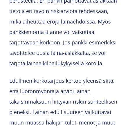
perusteella. Eri pankit painottavat asiakkaan
tietoja eri tavoin riskiarviota tehdessään,
mikä aiheuttaa eroja lainaehdoissa. Myös
pankkien oma tilanne voi vaikuttaa
tarjottavaan korkoon. Jos pankki esimerkiksi
tavoittelee uusia laina-asiakkaita, se voi
tarjota lainaa kilpailukykyisellä korolla.
Edullinen korkotarjous kertoo yleensä siitä,
että luotonmyöntäjä arvioi lainan
takaisinmaksuun liittyvän riskin suhteellisen
pieneksi. Lainan edullisuuteen vaikuttavat
muun muassa hakijan tulot, menot ja muut