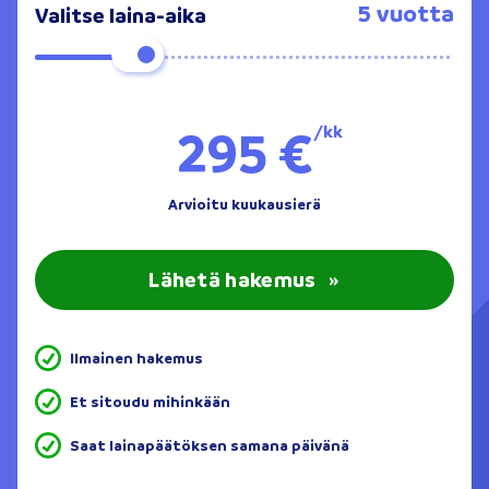
5 vuotta
Valitse laina-aika
295 €
/kk
Arvioitu kuukausierä
Lähetä hakemus
»
Ilmainen hakemus
Et sitoudu mihinkään
Saat lainapäätöksen samana päivänä