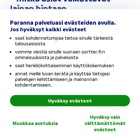
lainan hintaan
Paranna palveluasi evästeiden avulla.
Jos hyväksyt kaikki evästeet
Lainanhakijan taloudellinen tilanne
saat kohdennetumpaa tietoa sinulle tärkeistä
talousasioista
Mitä maksukykyisempänä luotonmyöntäjä pitää
voimme viestiä sinulle suoraan sortter.fi:n
sinua, sitä halvemmalla voit saada lainaa.
ominaisuuksista ja palveluista
saat henkilökohtaisemman käyttökokemuksen
Tyypillisesti saat lainaa halvemmalla, mikäli olet
vakituisessa työsuhteessa ja sinulla on kiinteää
annat meille luvan kerätä ja käyttää tietojasi
omaisuutta, kuten omistuasunto.
palvelujen kehittämiseen ja mainonnan
kohdentamiseen.
Edullisen lainatarjouksen edellytys on, että
pankki arvioi lainan takaisinmaksukyvyn
hyväksi.
Hyväksy evästeet
Siviilisääty
Hyväksy vain
Muokkaa asetuksia
välttämättömät
evästeet
Pankin näkökulmasta avo- tai avioliitossa oleva
henkilö voidaan katsoa varmemmaksi lainan