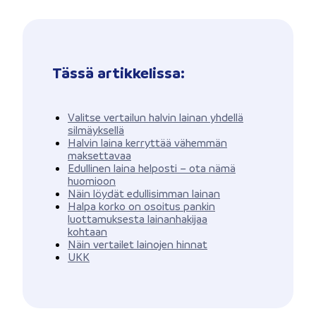
Tässä artikkelissa:
Valitse vertailun halvin lainan yhdellä
silmäyksellä
Halvin laina kerryttää vähemmän
maksettavaa
Edullinen laina helposti – ota nämä
huomioon
Näin löydät edullisimman lainan
Halpa korko on osoitus pankin
luottamuksesta lainanhakijaa
kohtaan
Näin vertailet lainojen hinnat
UKK