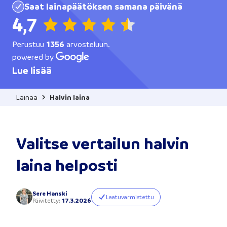
Saat lainapäätöksen samana päivänä
4,7
Perustuu
1356
arvosteluun.
powered by
Lue lisää
Lainaa
Halvin laina
Valitse vertailun halvin
laina helposti
Sere Hanski
Laatuvarmistettu
Päivitetty
:
17.3.2026