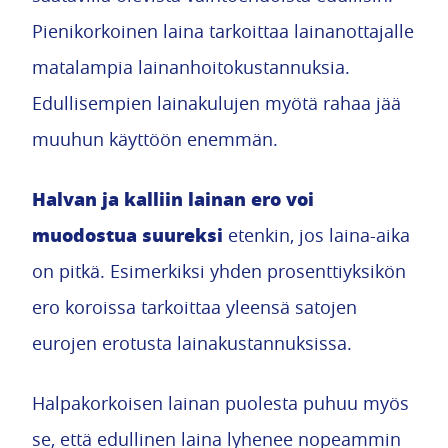
Pienikorkoinen laina tarkoittaa lainanottajalle
matalampia lainanhoitokustannuksia.
Edullisempien lainakulujen myötä rahaa jää
muuhun käyttöön enemmän.
Halvan ja kalliin lainan ero voi
muodostua suureksi
etenkin, jos laina-aika
on pitkä. Esimerkiksi yhden prosenttiyksikön
ero koroissa tarkoittaa yleensä satojen
eurojen erotusta lainakustannuksissa.
Halpakorkoisen lainan puolesta puhuu myös
se, että edullinen laina lyhenee nopeammin