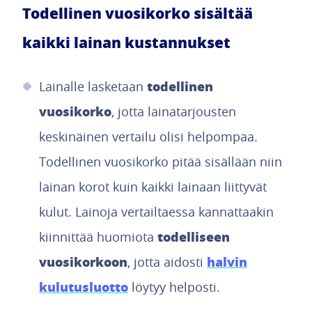
Todellinen vuosikorko sisältää
kaikki lainan kustannukset
todellinen
Lainalle lasketaan
vuosikorko
, jotta lainatarjousten
keskinäinen vertailu olisi helpompaa.
Todellinen vuosikorko pitää sisällään niin
lainan korot kuin kaikki lainaan liittyvät
kulut. Lainoja vertailtaessa kannattaakin
todelliseen
kiinnittää huomiota
vuosikorkoon
halvin
, jotta aidosti
kulutusluotto
löytyy helposti.