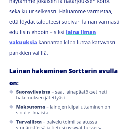
näytämme jokaisen lainatarjouksen korot
sekä kulut selkeästi. Haluamme varmistaa,
että löydät talouteesi sopivan lainan varmasti
laina ilman
edullisin ehdoin – siksi
vakuuksia
kannattaa kilpailuttaa kattavasti
pankkien välillä.
Lainan hakeminen Sortterin avulla
on:
Suoraviivaista
– saat lainapäätökset heti
hakemuksen jätettyäsi
Maksutonta
– lainojen kilpailuttaminen on
sinulle ilmaista
Turvallista
– palvelu toimii salatussa
ympäristössä ja tietosi pysyvät turvassa