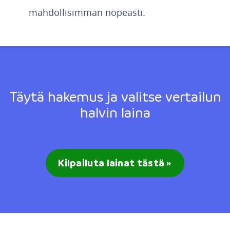
mahdollisimman nopeasti.
Täytä hakemus ja valitse vertailun
halvin laina
Kilpailuta lainat tästä »