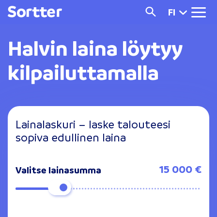
FI
Halvin laina
löytyy
kilpailuttamalla
Lainalaskuri – laske talouteesi
sopiva edullinen laina
15 000 €
Valitse lainasumma