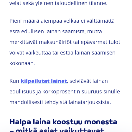
velat sekä yleinen taloudellinen tilanne.
Pieni määrä aiempaa velkaa ei välttämättä
estä edullisen lainan saamista, mutta
merkittävät maksuhäiriöt tai epävarmat tulot
voivat vaikeuttaa tai estää lainan saamisen
kokonaan.
kilpailutat lainat
Kun
, selviävät lainan
edullisuus ja korkoprosentin suuruus sinulle
mahdollisesti tehdyistä lainatarjouksista.
Halpa laina koostuu monesta
– mitkä asiat vaikuttavat