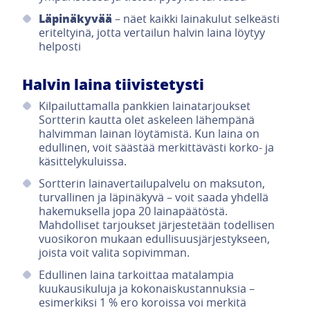
Läpinäkyvää
– näet kaikki lainakulut selkeästi
eriteltyinä, jotta vertailun halvin laina löytyy
helposti
Halvin laina tiivistetysti
Kilpailuttamalla pankkien lainatarjoukset
Sortterin kautta olet askeleen lähempänä
halvimman lainan löytämistä. Kun laina on
edullinen, voit säästää merkittävästi korko- ja
käsittelykuluissa.
Sortterin lainavertailupalvelu on maksuton,
turvallinen ja läpinäkyvä – voit saada yhdellä
hakemuksella jopa 20 lainapäätöstä.
Mahdolliset tarjoukset järjestetään todellisen
vuosikoron mukaan edullisuusjärjestykseen,
joista voit valita sopivimman.
Edullinen laina tarkoittaa matalampia
kuukausikuluja ja kokonaiskustannuksia –
esimerkiksi 1 % ero koroissa voi merkitä