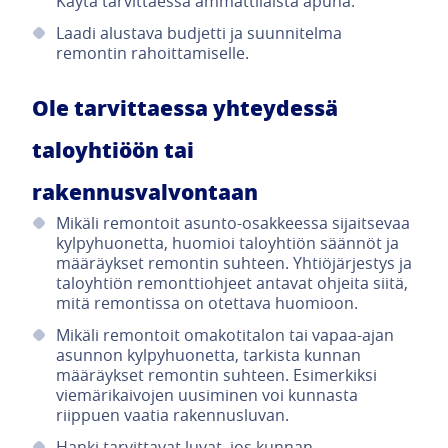
Käytä tarvittaessa ammattilaista apuna.
Laadi alustava budjetti ja suunnitelma
remontin rahoittamiselle.
Ole tarvittaessa yhteydessä
taloyhtiöön tai
rakennusvalvontaan
Mikäli remontoit asunto-osakkeessa sijaitsevaa
kylpyhuonetta, huomioi taloyhtiön säännöt ja
määräykset remontin suhteen. Yhtiöjärjestys ja
taloyhtiön remonttiohjeet antavat ohjeita siitä,
mitä remontissa on otettava huomioon.
Mikäli remontoit omakotitalon tai vapaa-ajan
asunnon kylpyhuonetta, tarkista kunnan
määräykset remontin suhteen. Esimerkiksi
viemärikaivojen uusiminen voi kunnasta
riippuen vaatia rakennusluvan.
Hanki tarvittavat luvat, jos kunnan