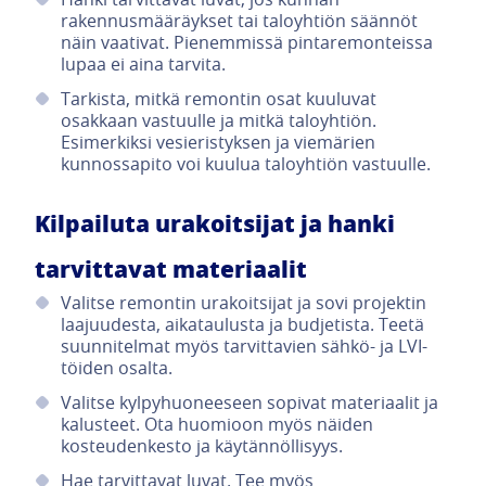
rakennusmääräykset tai taloyhtiön säännöt
näin vaativat. Pienemmissä pintaremonteissa
lupaa ei aina tarvita.
Tarkista, mitkä remontin osat kuuluvat
osakkaan vastuulle ja mitkä taloyhtiön.
Esimerkiksi vesieristyksen ja viemärien
kunnossapito voi kuulua taloyhtiön vastuulle.
Kilpailuta urakoitsijat ja hanki
tarvittavat materiaalit
Valitse remontin urakoitsijat ja sovi projektin
laajuudesta, aikataulusta ja budjetista. Teetä
suunnitelmat myös tarvittavien sähkö- ja LVI-
töiden osalta.
Valitse kylpyhuoneeseen sopivat materiaalit ja
kalusteet. Ota huomioon myös näiden
kosteudenkesto ja käytännöllisyys.
Hae tarvittavat luvat. Tee myös