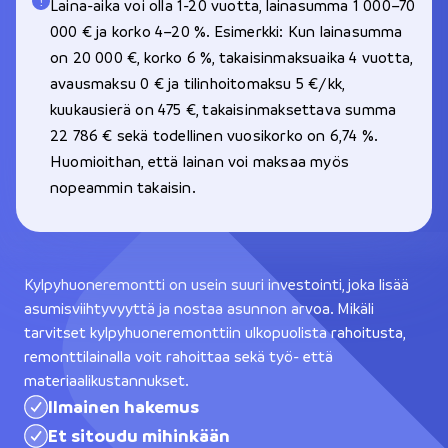
Laina-aika voi olla 1-20 vuotta, lainasumma 1 000–70
000 € ja korko 4–20 %. Esimerkki: Kun lainasumma
on 20 000 €, korko 6 %, takaisinmaksuaika 4 vuotta,
avausmaksu 0 € ja tilinhoitomaksu 5 €/kk,
kuukausierä on 475 €, takaisinmaksettava summa
22 786 € sekä todellinen vuosikorko on 6,74 %.
Huomioithan, että lainan voi maksaa myös
nopeammin takaisin.
Kylpyhuoneremontti on usein suuri investointi, joka lisää
asumisviihtyvyyttä ja nostaa asunnon arvoa. Mikäli
tarvitset kylpyhuoneremonttiin ulkopuolista rahoitusta,
remonttilainalla voit rahoittaa sekä työ- että
materiaalikustannukset.
Ilmainen hakemus
Et sitoudu mihinkään