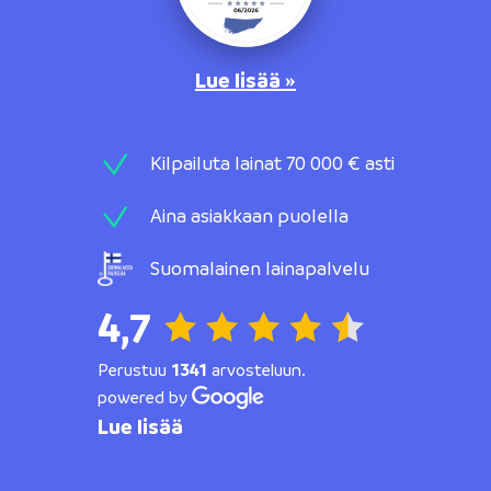
Lue lisää »
Kilpailuta lainat 70 000 € asti
Aina asiakkaan puolella
Suomalainen lainapalvelu
4,7
Perustuu
1341
arvosteluun.
powered by
Lue lisää