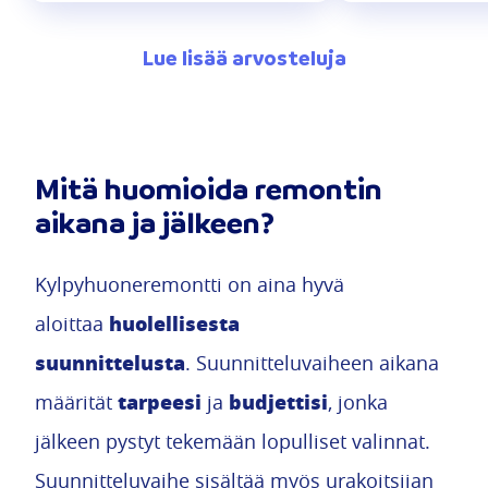
Lue lisää arvosteluja
Mitä huomioida remontin
aikana ja jälkeen?
Kylpyhuoneremontti on aina hyvä
huolellisesta
aloittaa
suunnittelusta
. Suunnitteluvaiheen aikana
tarpeesi
budjettisi
määrität
ja
, jonka
jälkeen pystyt tekemään lopulliset valinnat.
Suunnitteluvaihe sisältää myös urakoitsijan