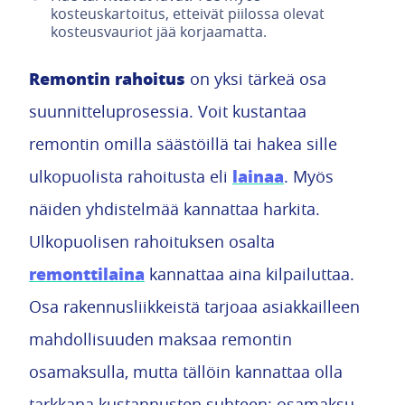
kosteuskartoitus, etteivät piilossa olevat
kosteusvauriot jää korjaamatta.
Remontin rahoitus
on yksi tärkeä osa
suunnitteluprosessia. Voit kustantaa
remontin omilla säästöillä tai hakea sille
lainaa
ulkopuolista rahoitusta eli
. Myös
näiden yhdistelmää kannattaa harkita.
Ulkopuolisen rahoituksen osalta
remonttilaina
kannattaa aina kilpailuttaa.
Osa rakennusliikkeistä tarjoaa asiakkailleen
mahdollisuuden maksaa remontin
osamaksulla, mutta tällöin kannattaa olla
tarkkana kustannusten suhteen: osamaksu