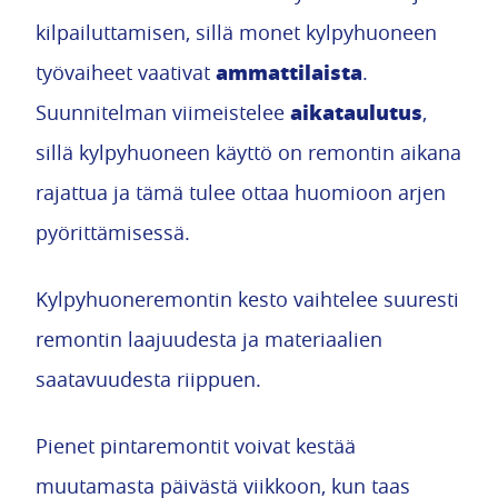
kilpailuttamisen, sillä monet kylpyhuoneen
ammattilaista
työvaiheet vaativat
.
aikataulutus
Suunnitelman viimeistelee
,
sillä kylpyhuoneen käyttö on remontin aikana
rajattua ja tämä tulee ottaa huomioon arjen
pyörittämisessä.
Kylpyhuoneremontin kesto vaihtelee suuresti
remontin laajuudesta ja materiaalien
saatavuudesta riippuen.
Pienet pintaremontit voivat kestää
muutamasta päivästä viikkoon, kun taas