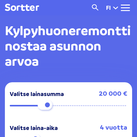
FI
Kylpyhuoneremontti
nostaa asunnon
arvoa
20 000 €
Valitse lainasumma
4 vuotta
Valitse laina-aika