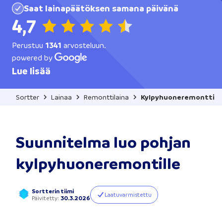
Saat lainapäätöksen samana päivänä
4,7
Perustuu
1341
arvosteluun.
powered by
Lue lisää
Sortter
Lainaa
Remonttilaina
Kylpyhuoneremontti
Suunnitelma luo pohjan
kylpyhuoneremontille
Sortterin tiimi
Laatuvarmistettu
Päivitetty
:
30.3.2026