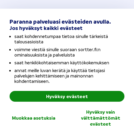
Paranna palveluasi evästeiden avulla.
Jos hyväksyt kaikki evästeet
saat kohdennetumpaa tietoa sinulle tärkeistä
talousasioista
voimme viestiä sinulle suoraan sortter.fi:n
Kylpyhuoneremontin kesto
ominaisuuksista ja palveluista
saat henkilökohtaisemman käyttökokemuksen
annat meille luvan kerätä ja käyttää tietojasi
Kylpyhuoneremontin kesto vaihtelee
palvelujen kehittämiseen ja mainonnan
kohdentamiseen.
toteutustavan ja remontin laajuuden mukaan
noin 3–5 viikon välillä. Mikäli kylpyhuoneesta
Hyväksy evästeet
löytyy kosteutta, voi remontin pituus nousta
Hyväksy vain
jopa kuukausiin.
Muokkaa asetuksia
välttämättömät
evästeet
Avaamme alla erään toteutuneen