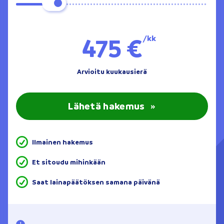
475 €
/kk
Arvioitu kuukausierä
Lähetä hakemus
»
Ilmainen hakemus
Et sitoudu mihinkään
Saat lainapäätöksen samana päivänä