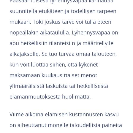
Pääsääntöisesti lyhennysvapaa kannattaa
suunnitella etukäteen ja todellisen tarpeen
mukaan. Toki joskus tarve voi tulla eteen
nopeallakin aikataululla. Lyhennysvapaa on
apu hetkellisiin tilanteisiin ja määritellylle
aikajaksolle. Se tuo turvaa omaa talouteen,
kun voit luottaa siihen, että kykenet
maksamaan kuukausittaiset menot
ylimääräisistä laskuista tai hetkellisestä
elämänmuutoksesta huolimatta.
Viime aikoina elämisen kustannusten kasvu
on aiheuttanut monelle taloudellisia paineita