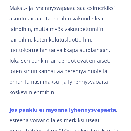
Maksu- ja lyhennysvapaata saa esimerkiksi
asuntolainaan tai muihin vakuudellisiin
lainoihin, mutta myös vakuudettomiin
lainoihin, kuten kulutusluottoihin,
luottokortteihin tai vaikkapa autolainaan.
Jokaisen pankin lainaehdot ovat erilaiset,
joten sinun kannattaa perehtyä huolella
oman lainasi maksu- ja lyhennysvapaita
koskeviin ehtoihin.
Jos pankki ei myönnä lyhennysvapaata
,
esteenä voivat olla esimerkiksi useat
maksuhäiriöt tai myöhässä olevat maksut ja