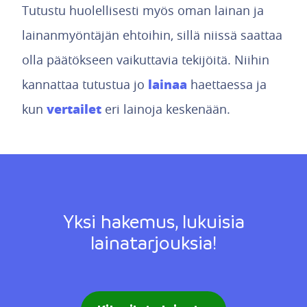
Tutustu huolellisesti myös oman lainan ja
lainanmyöntäjän ehtoihin, sillä niissä saattaa
olla päätökseen vaikuttavia tekijöitä. Niihin
lainaa
kannattaa tutustua jo
haettaessa ja
vertailet
kun
eri lainoja keskenään.
Yksi hakemus, lukuisia
lainatarjouksia!