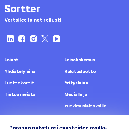
Vertailee lainat reilusti
Lainat
Lainahakemus
Yhdistelylaina
Kulutusluotto
Luottokortit
Yrityslaina
Tietoa meistä
Medialle ja
tutkimuslaitoksille
Yhteystiedot
Lainanantajat
Paranna palveluasi evästeiden avulla.