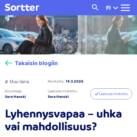
FI
Takaisin blogiin
# Muu laina
Päivitetty
:
19.3.2026
Kirjoittaja
:
Laatuvarmistettu
:
Laatuvarmistettu
Sere Hanski
Sere Hanski
Lyhennysvapaa – uhka
vai mahdollisuus?