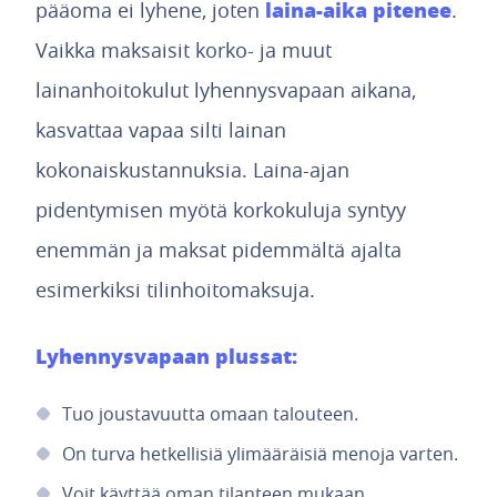
laina-aika pitenee
pääoma ei lyhene, joten
.
Vaikka maksaisit korko- ja muut
lainanhoitokulut lyhennysvapaan aikana,
kasvattaa vapaa silti lainan
kokonaiskustannuksia. Laina-ajan
pidentymisen myötä korkokuluja syntyy
enemmän ja maksat pidemmältä ajalta
esimerkiksi tilinhoitomaksuja.
Lyhennysvapaan plussat:
Tuo joustavuutta omaan talouteen.
On turva hetkellisiä ylimääräisiä menoja varten.
Voit käyttää oman tilanteen mukaan.