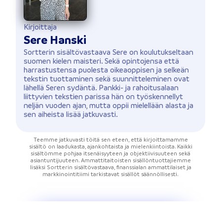
Kirjoittaja
Sere Hanski
Sortterin sisältövastaava Sere on koulutukseltaan
suomen kielen maisteri. Sekä opintojensa että
harrastustensa puolesta oikeaoppisen ja selkeän
tekstin tuottaminen sekä suunnitteleminen ovat
lähellä Seren sydäntä. Pankki- ja rahoitusalaan
liittyvien tekstien parissa hän on työskennellyt
neljän vuoden ajan, mutta oppii mielellään alasta ja
sen aiheista lisää jatkuvasti.
Teemme jatkuvasti töitä sen eteen, että kirjoittamamme
sisältö on laadukasta, ajankohtaista ja mielenkiintoista. Kaikki
sisältömme pohjaa itsenäisyyteen ja objektiivisuuteen sekä
asiantuntijuuteen. Ammattitaitoisten sisällöntuottajiemme
lisäksi Sortterin sisältövastaava, finanssialan ammattilaiset ja
markkinointitiimi tarkistavat sisällöt säännöllisesti.