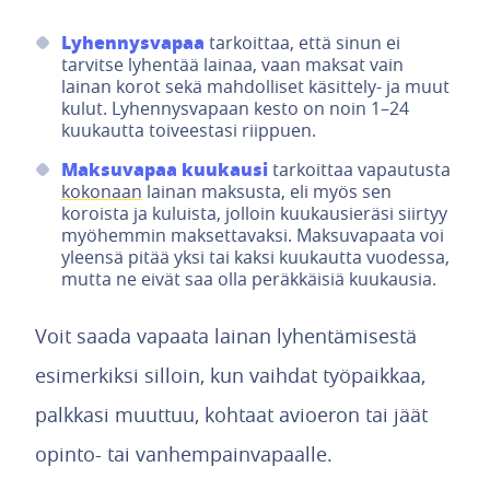
Lyhennysvapaa
tarkoittaa, että sinun ei
tarvitse lyhentää lainaa, vaan maksat vain
lainan korot sekä mahdolliset käsittely- ja muut
kulut. Lyhennysvapaan kesto on noin 1–24
kuukautta toiveestasi riippuen.
Maksuvapaa kuukausi
tarkoittaa vapautusta
kokonaan
lainan maksusta, eli myös sen
koroista ja kuluista, jolloin kuukausieräsi siirtyy
myöhemmin maksettavaksi. Maksuvapaata voi
yleensä pitää yksi tai kaksi kuukautta vuodessa,
mutta ne eivät saa olla peräkkäisiä kuukausia.
Voit saada vapaata lainan lyhentämisestä
esimerkiksi silloin, kun vaihdat työpaikkaa,
palkkasi muuttuu, kohtaat avioeron tai jäät
opinto- tai vanhempainvapaalle.