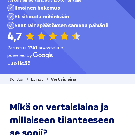
Ilmainen hakemus
Et sitoudu mihinkään
Saat lainapäätöksen samana päivänä
4,7
Perustuu
1341
arvosteluun.
powered by
Lue lisää
Sortter
Lainaa
Vertaislaina
Mikä on vertaislaina ja
millaiseen tilanteeseen
se sopii?