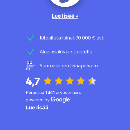
Lue lisää »
Kilpailuta lainat 70 000 € asti
Aina asiakkaan puolella
Suomalainen lainapalvelu
4,7
Perustuu
1341
arvosteluun.
powered by
Lue lisää