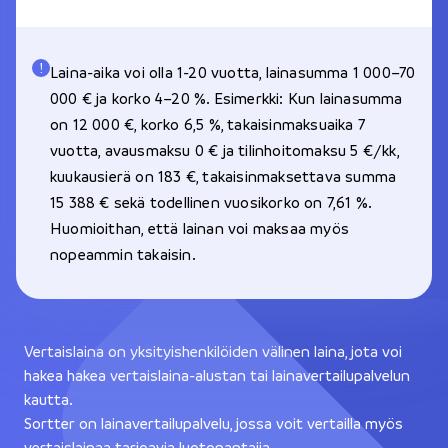
Laina-aika voi olla 1-20 vuotta, lainasumma 1 000–70
000 € ja korko 4–20 %. Esimerkki: Kun lainasumma
on 12 000 €, korko 6,5 %, takaisinmaksuaika 7
vuotta, avausmaksu 0 € ja tilinhoitomaksu 5 €/kk,
kuukausierä on 183 €, takaisinmaksettava summa
15 388 € sekä todellinen vuosikorko on 7,61 %.
Huomioithan, että lainan voi maksaa myös
nopeammin takaisin.
Vertaislaina on yksityishenkilöiden välinen laina, jota voi
hakea hakea vertaislaina-alustan tai lainavertailupalvelun
kautta.
Sortter on lainavertailupalvelu, jossa voit vertailla myös
vertaislainaa tarjoavia luotonantajia.