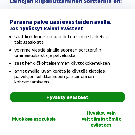
Lainojen kilpailuttaminen Sortterilla on:
Suoraviivaista
– voit saada
Paranna palveluasi evästeiden avulla.
Jos hyväksyt kaikki evästeet
lainapäätökset jopa 20 lainanantajalta ja
saat kohdennetumpaa tietoa sinulle tärkeistä
päätät itse minkä tarjouksista valitset.
talousasioista
voimme viestiä sinulle suoraan sortter.fi:n
Jouhevaa
– saat lainapäätökset eri
ominaisuuksista ja palveluista
saat henkilökohtaisemman käyttökokemuksen
pankeista hakemuksen jätettyäsi
annat meille luvan kerätä ja käyttää tietojasi
palvelujen kehittämiseen ja mainonnan
Maksutonta
– lainojen kilpailuttaminen
kohdentamiseen.
ei maksa sinulle mitään
Hyväksy evästeet
Turvallista
– palvelu toimii suojatussa
Hyväksy vain
ympäristössä
Muokkaa asetuksia
välttämättömät
evästeet
Läpinäkyvää
– näet kaikki lainakulut