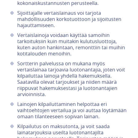
kokonaiskustannusten perusteella.
Sijoittajalle vertaislainaus voi tarjota
mahdollisuuden korkotuottoon ja sijoitusten
hajauttamiseen.
Vertaislainoja voidaan käyttää samoihin
tarkoituksiin kuin muitakin kulutusluottoja,
kuten auton hankintaan, remonttiin tai muihin
kotitalouden menoihin.
Sortterin palvelussa on mukana myös
vertaislainaa tarjoavia luotonantajia, joten voit
kilpailuttaa lainoja yhdellä hakemuksella.
Saatavilla olevat tarjoukset ja niiden määrä
riippuvat hakemuksestasi ja luotonantajien
arvioinnista.
Lainojen kilpailuttaminen helpottaa eri
vaihtoehtojen vertailua ja voi auttaa löytämään
omaan tilanteeseen sopivan lainan.
Kilpailutus on maksutonta, ja voit saada
lainatarjouksia useilta luotonantajilta