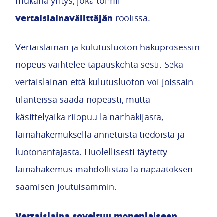
mukana yritys, joka toimii
vertaislainavälittäjän
roolissa.
Vertaislainan ja kulutusluoton hakuprosessin
nopeus vaihtelee tapauskohtaisesti. Sekä
vertaislainan että kulutusluoton voi joissain
tilanteissa saada nopeasti, mutta
käsittelyaika riippuu lainanhakijasta,
lainahakemuksella annetuista tiedoista ja
luotonantajasta. Huolellisesti täytetty
lainahakemus mahdollistaa lainapäätöksen
saamisen joutuisammin.
Vertaislaina soveltuu monenlaiseen