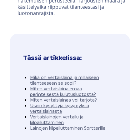
hakemuksen perusteella. Tarjousten määrä ja
käsittelyaika riippuvat tilanteestasi ja
luotonantajista.
Tässä artikkelissa:
Mikä on vertaislaina ja millaiseen
tilanteeseen se sopii?
Miten vertaislaina eroaa
perinteisestä kulutusluotosta?
Miten vertaislainaa voi tarjota?
Usein kysyttyjä kysymyksiä
vertaislainasta
Vertaislainojen vertailu ja
kilpailuttaminen
Lainojen kilpailuttaminen Sortterilla