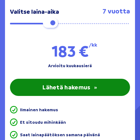
7 vuotta
Valitse laina-aika
183 €
/kk
Arvioitu kuukausierä
Lähetä hakemus
»
Ilmainen hakemus
Et sitoudu mihinkään
Saat lainapäätöksen samana päivänä