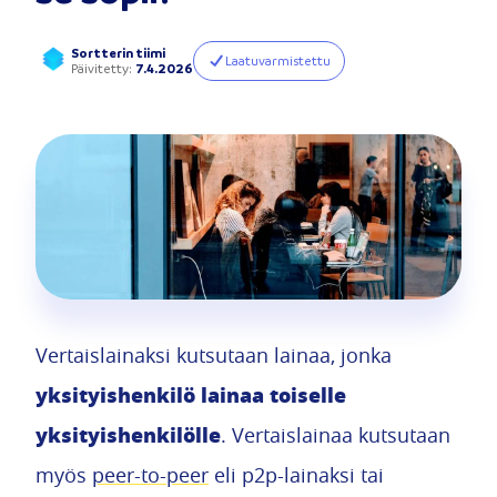
Sortterin tiimi
Laatuvarmistettu
Päivitetty
:
7.4.2026
Vertaislainaksi kutsutaan lainaa, jonka
yksityishenkilö lainaa toiselle
yksityishenkilölle
. Vertaislainaa kutsutaan
myös
peer-to-peer
eli p2p-lainaksi tai