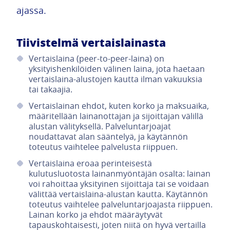
ajassa.
Tiivistelmä vertaislainasta
Vertaislaina (peer-to-peer-laina) on
yksityishenkilöiden välinen laina, jota haetaan
vertaislaina-alustojen kautta ilman vakuuksia
tai takaajia.
Vertaislainan ehdot, kuten korko ja maksuaika,
määritellään lainanottajan ja sijoittajan välillä
alustan välityksellä. Palveluntarjoajat
noudattavat alan sääntelyä, ja käytännön
toteutus vaihtelee palvelusta riippuen.
Vertaislaina eroaa perinteisestä
kulutusluotosta lainanmyöntäjän osalta: lainan
voi rahoittaa yksityinen sijoittaja tai se voidaan
välittää vertaislaina-alustan kautta. Käytännön
toteutus vaihtelee palveluntarjoajasta riippuen.
Lainan korko ja ehdot määräytyvät
tapauskohtaisesti, joten niitä on hyvä vertailla