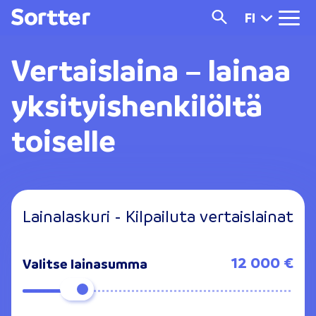
FI
Vertaislaina
– lainaa
yksityishenkilöltä
toiselle
Lainalaskuri - Kilpailuta vertaislainat
12 000 €
Valitse lainasumma