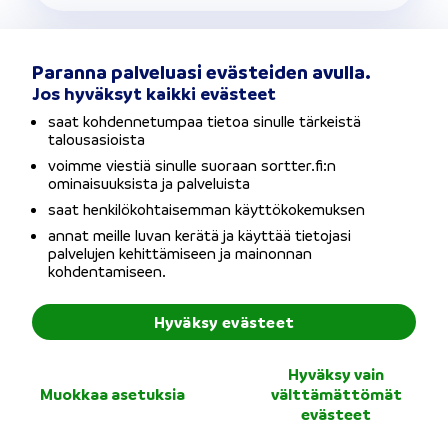
Paranna palveluasi evästeiden avulla.
Jos hyväksyt kaikki evästeet
Mikä on Ferratum?
saat kohdennetumpaa tietoa sinulle tärkeistä
talousasioista
voimme viestiä sinulle suoraan sortter.fi:n
ominaisuuksista ja palveluista
saat henkilökohtaisemman käyttökokemuksen
Miten Ferratumin myöntämän
annat meille luvan kerätä ja käyttää tietojasi
palvelujen kehittämiseen ja mainonnan
lainan korko muodostuu?
kohdentamiseen.
Hyväksy evästeet
Hyväksy vain
Millaisia kokemuksia Ferratumin
Muokkaa asetuksia
välttämättömät
evästeet
asiakkailla on? Onko Ferratum
luotettava lainanantaja?