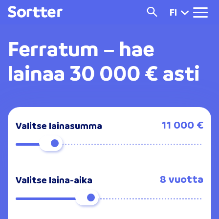
FI
Ferratum – hae
lainaa 30 000 € asti
11 000 €
Valitse lainasumma
8 vuotta
Valitse laina-aika