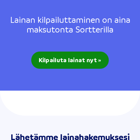
Lainan kilpailuttaminen on aina
maksutonta Sortterilla
Kilpailuta lainat nyt »
Lähetämme lainahakemuksesi