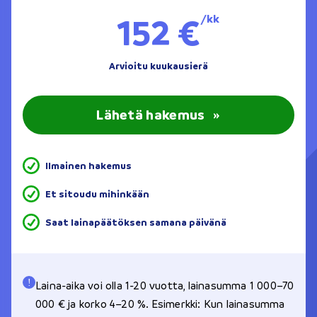
152 €
/kk
Arvioitu kuukausierä
Lähetä hakemus
»
Ilmainen hakemus
Et sitoudu mihinkään
Saat lainapäätöksen samana päivänä
Laina-aika voi olla 1-20 vuotta, lainasumma 1 000–70
000 € ja korko 4–20 %. Esimerkki: Kun lainasumma