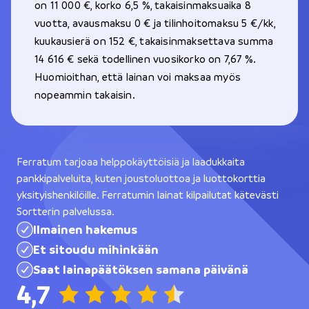
on 11 000 €, korko 6,5 %, takaisinmaksuaika 8
vuotta, avausmaksu 0 € ja tilinhoitomaksu 5 €/kk,
kuukausierä on 152 €, takaisinmaksettava summa
14 616 € sekä todellinen vuosikorko on 7,67 %.
Huomioithan, että lainan voi maksaa myös
nopeammin takaisin.
Ferratum tarjoaa helppokäyttöisiä ja laadukkaita
pankkipalveluita, kuten joustoluottoa ja luottokorttia
yksityishenkilöille. Ferratumin lainat kilpailutat kätevästi
Sortterin palvelussa.
Ilmainen hakemus
Et sitoudu mihinkään
Saat lainapäätöksen samana päivänä
4,7