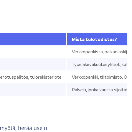
Mistä tulotodistus?
Verkkopankista, palkanlaskijal
Työeläkevakuutusyhtiöt, kute
 verotuspäätös, tulorekisteriote
Verkkopankki, tilitoimisto, O
Palvelu, jonka kautta sijoitat 
 myötä, herää usein