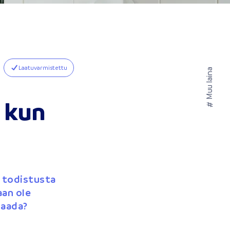
Laatuvarmistettu
Muu laina
, kun
#
a todistusta
aan ole
saada?