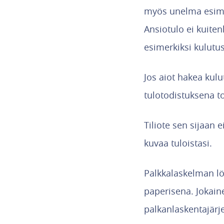
myös unelma esimer
Ansiotulo ei kuiten
esimerkiksi kulutus
Jos aiot hakea kulu
tulotodistuksena to
Tiliote sen sijaan e
kuvaa tuloistasi.
Palkkalaskelman lö
paperisena. Jokain
palkanlaskentajärje