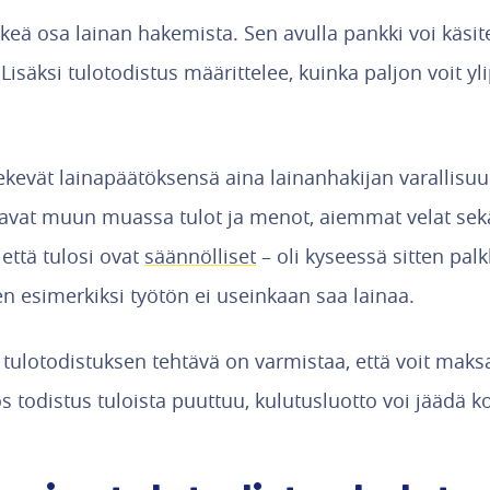
rkeä osa lainan hakemista. Sen avulla pankki voi käs
isäksi tulotodistus määrittelee, kuinka paljon voit y
kevät lainapäätöksensä aina lainanhakijan varallis
avat muun muassa tulot ja menot, aiemmat velat sekä
 että tulosi ovat
säännölliset
– oli kyseessä sitten palk
en esimerkiksi työtön ei useinkaan saa lainaa.
 tulotodistuksen tehtävä on varmistaa, että voit maks
Jos todistus tuloista puuttuu, kulutusluotto voi jäädä