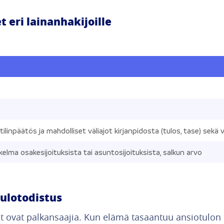
 eri lainanhakijoille
ilinpäätös ja mahdolliset väliajot kirjanpidosta (tulos, tase) sekä
elma osakesijoituksista tai asuntosijoituksista, salkun arvo
ulotodistus
t ovat palkansaajia. Kun elämä tasaantuu ansiotulon