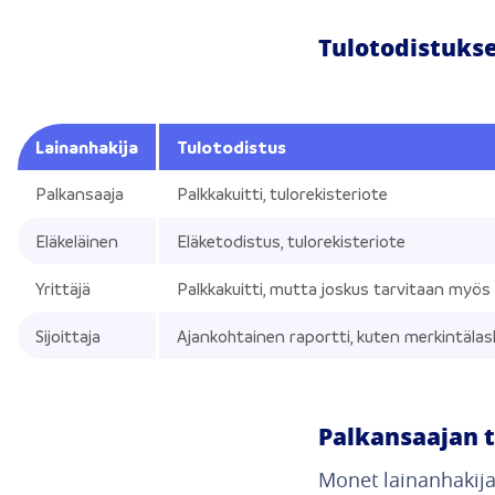
Tulotodistukset
Lainanhakija
Tulotodistus
Palkansaaja
Palkkakuitti, tulorekisteriote
Eläkeläinen
Eläketodistus, tulorekisteriote
Yrittäjä
Palkkakuitti, mutta joskus tarvitaan myös t
Sijoittaja
Ajankohtainen raportti, kuten merkintälask
Palkansaajan t
Monet lainanhakija