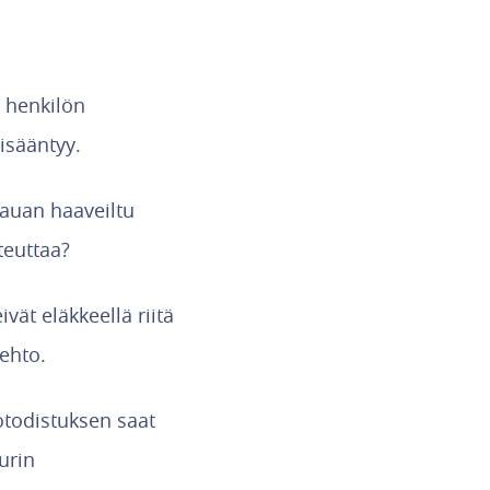
n henkilön
lisääntyy.
kauan haaveiltu
teuttaa?
vät eläkkeellä riitä
ehto.
lotodistuksen saat
urin