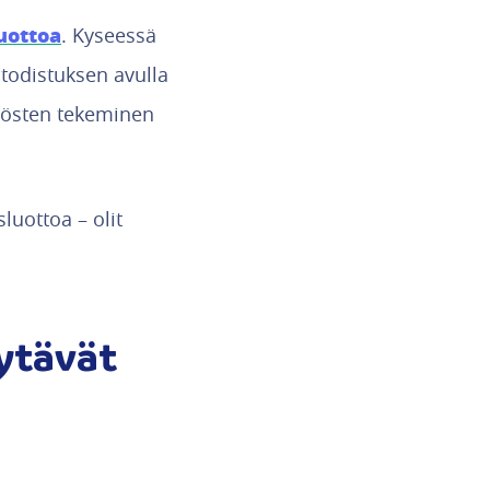
uottoa
. Kyseessä
otodistuksen avulla
ätösten tekeminen
luottoa – olit
yytävät