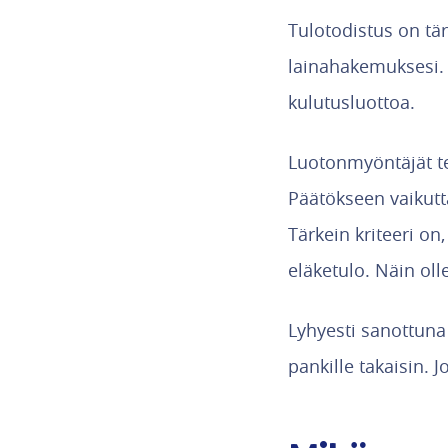
Tulotodistus on tä
lainahakemuksesi. L
kulutusluottoa.
Luotonmyöntäjät te
Päätökseen vaikutt
Tärkein kriteeri on,
eläketulo. Näin oll
Lyhyesti sanottuna
pankille takaisin. 