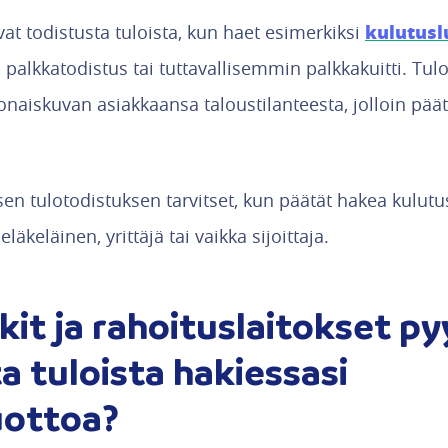
kulutusl
at todistusta tuloista, kun haet esimerkiksi
i palkkatodistus tai tuttavallisemmin palkkakuitti. Tul
konaiskuvan asiakkaansa taloustilanteesta, jolloin pä
sen tulotodistuksen tarvitset, kun päätät hakea kulutus
eläkeläinen, yrittäjä tai vaikka sijoittaja.
kit ja rahoituslaitokset p
a tuloista hakiessasi
uottoa?