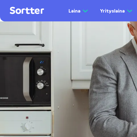
Laina
Yrityslaina