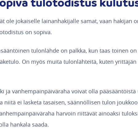
opiva tulotodistus kulutu
vät ole jokaiselle lainanhakijalle samat, vaan hakijan
lotodistus on sopiva.
ääntöinen tulonlähde on palkka, kun taas toinen on j
läketulo. On myös muita tulonlähteitä, kuten yrittäjän t
i ja vanhempainpäiväraha voivat olla pääsääntöistä 
 niitä ei lasketa tasaisen, säännöllisen tulon joukkoo
anhempainpäiväraha harvoin riittävät ainoaksi tuloksi,
olla hankala saada.