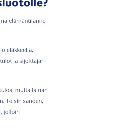
sluotolle?
 oma elämäntilanne
o eläkkeellä,
ulot ja sijoittajan
tuloa, mutta lainan
n. Toisin sanoen,
 jolloin