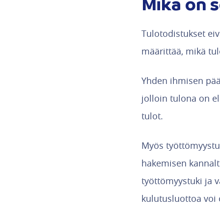
Mikä on s
Tulotodistukset ei
määrittää, mikä tu
Yhden ihmisen pääs
jolloin tulona on e
tulot.
Myös työttömyystuk
hakemisen kannalta
työttömyystuki ja v
kulutusluottoa voi 