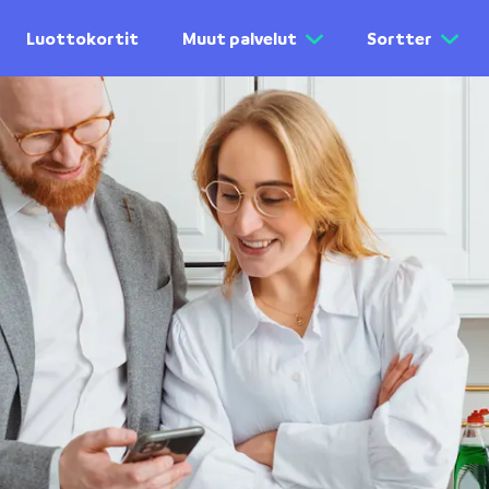
Luottokortit
Muut palvelut
Sortter