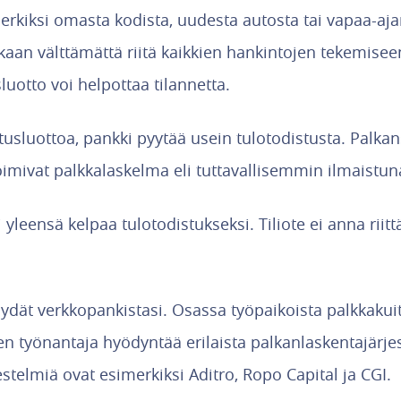
kiksi omasta kodista, uudesta autosta tai vapaa-aj
kaan välttämättä riitä kaikkien hankintojen tekemiseen
luotto voi helpottaa tilannetta.
tusluottoa, pankki pyytää usein tulotodistusta. Palka
imivat palkkalaskelma eli tuttavallisemmin ilmaistuna
i yleensä kelpaa tulotodistukseksi. Tiliote ei anna riit
ydät verkkopankistasi. Osassa työpaikoista palkkakuit
en työnantaja hyödyntää erilaista palkanlaskentajärjes
stelmiä ovat esimerkiksi Aditro, Ropo Capital ja CGI.