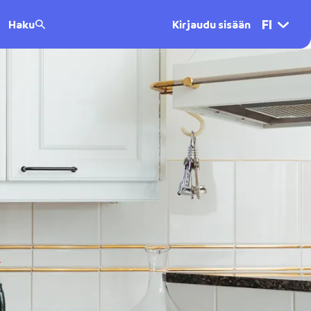
FI
Haku
Kirjaudu sisään