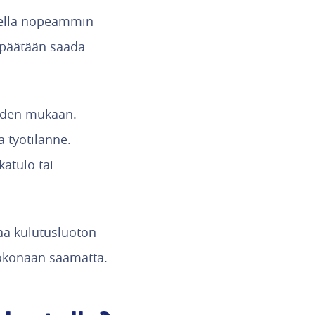
itellä nopeammin
lipäätään saada
uuden mukaan.
 työtilanne.
katulo tai
aa kulutusluoton
 kokonaan saamatta.