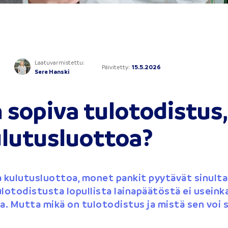
Laatuvarmistettu
:
Päivitetty
:
15.5.2026
Sere Hanski
 sopiva tulotodistus
ulutusluottoa?
 kulutusluottoa, monet pankit pyytävät sinult
ulotodistusta lopullista lainapäätöstä ei useink
a. Mutta mikä on tulotodistus ja mistä sen voi 