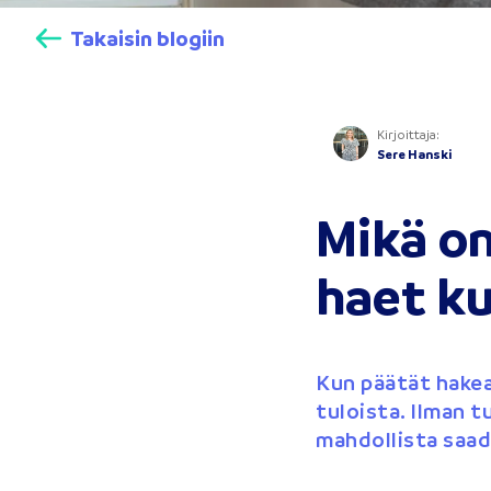
Takaisin blogiin
Kirjoittaja
:
Sere Hanski
Mikä on
haet k
Kun päätät hakea
tuloista. Ilman t
mahdollista saad