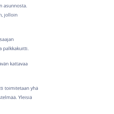
an asunnosta.
, jolloin
nsaajan
 palkkakuitti.
tävän kattavaa
ti toimitetaan yhä
telmää. Yleisiä