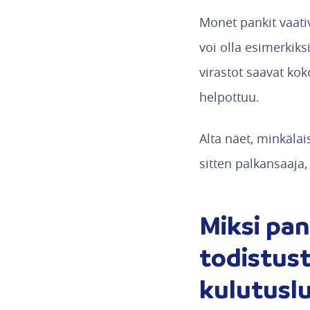
Monet pankit vaativ
voi olla esimerkiks
virastot saavat ko
helpottuu.
Alta näet, minkälai
sitten palkansaaja, 
Miksi pan
todistust
kulutusl