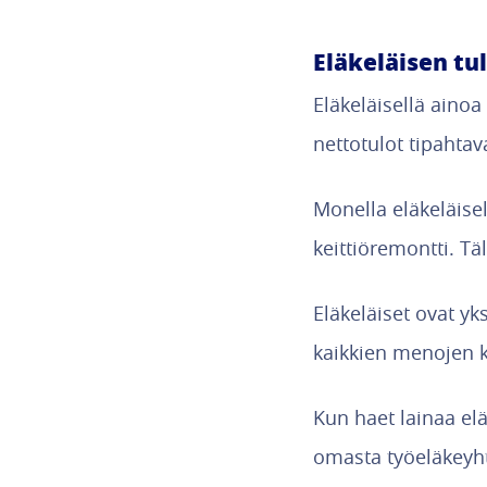
Eläkeläisen tu
Eläkeläisellä aino
nettotulot tipahtav
Monella eläkeläisel
keittiöremontti. Tä
Eläkeläiset ovat yk
kaikkien menojen k
Kun haet lainaa elä
omasta työeläkeyht