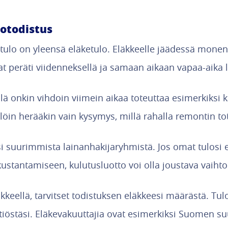
lotodistus
a tulo on yleensä eläketulo. Eläkkeelle jäädessä mone
at peräti viidenneksellä ja samaan aikaan vapaa-aika 
lä onkin vihdoin viimein aikaa toteuttaa esimerkiksi 
llöin herääkin vain kysymys, millä rahalla remontin to
si suurimmista lainanhakijaryhmistä. Jos omat tulosi ei
ustantamiseen, kulutusluotto voi olla joustava vaihto
kkeellä, tarvitset todistuksen eläkkeesi määrästä. Tu
iöstäsi. Eläkevakuuttajia ovat esimerkiksi Suomen su