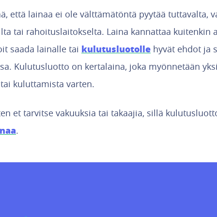
, että lainaa ei ole välttämätöntä pyytää tuttavalta, 
ta tai rahoituslaitokselta. Laina kannattaa kuitenkin 
kulutusluotolle
voit saada lainalle tai
hyvät ehdot ja 
sa. Kulutusluotto on kertalaina, joka myönnetään yksi
tai kuluttamista varten.
en et tarvitse vakuuksia tai takaajia, sillä kulutusluot
inaa
.