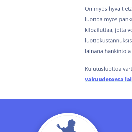
On myös hyvä tietää
luottoa myös pankil
kilpailuttaa, jotta 
luottokustannuksis
lainana hankintoja 
Kulutusluottoa vart
vakuudetonta la