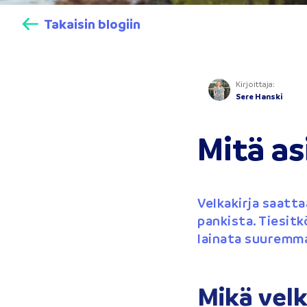
Takaisin blogiin
Kirjoittaja
:
Sere Hanski
Mitä as
Velkakirja saatta
pankista. Tiesitk
lainata suuremma
Mikä velk