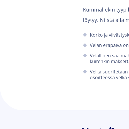
Kummallekin tyypil
löytyy. Niistä all
Korko ja viivästy
Velan eräpäivä on s
Velallinen saa ma
kuitenkin maksett
Velka suoritetaan 
osoitteessa velka 