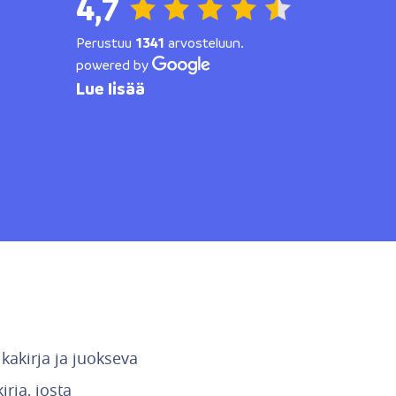
4,7
Perustuu
1341
arvosteluun.
powered by
Lue lisää
lkakirja ja juokseva
rja, josta