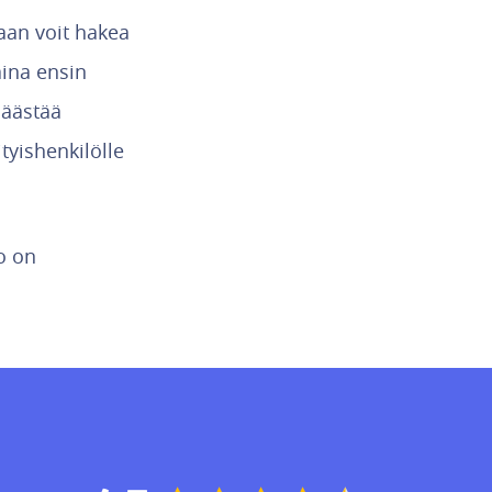
vaan voit hakea
aina ensin
säästää
tyishenkilölle
to on