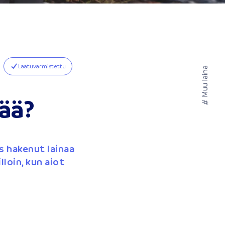
Laatuvarmistettu
Muu laina
tää?
#
us hakenut lainaa
lloin, kun aiot