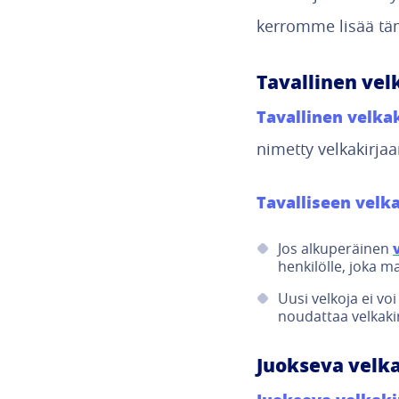
kerromme lisää täm
Tavallinen vel
Tavallinen velkak
nimetty velkakirjaa
Tavalliseen velka
Jos alkuperäinen
henkilölle, joka m
Uusi velkoja ei vo
noudattaa velkakir
Juokseva velka