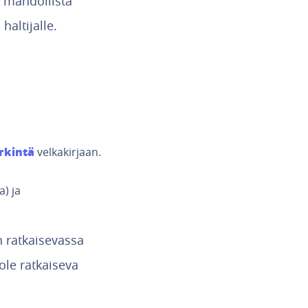
n mahdollista
haltijalle.
rkintä
velkakirjaan.
a) ja
n ratkaisevassa
ole ratkaiseva