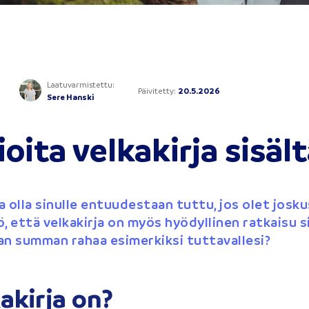
Laatuvarmistettu
:
Päivitetty
:
20.5.2026
Sere Hanski
ioita velkakirja sisäl
a olla sinulle entuudestaan tuttu, jos olet josk
ö, että velkakirja on myös hyödyllinen ratkaisu si
n summan rahaa esimerkiksi tuttavallesi?
akirja on?