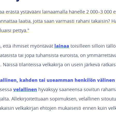
taa erästä ystävääni lainaamalla hänelle 2 000–3 000 e
nnattaa laatia, jotta saan varmasti rahani takaisin? H
uaisi pettyä."
lainaa
a, että ihmiset myöntävät
toisilleen silloin täll
tasista tai jopa tuhansista euroista, on ymmärrettävä
. Näissä tilanteissa velkakirja on usein järkevä ratkais
rjallinen, kahden tai useamman henkilön väline
velallinen
sessa
hyväksyy saaneensa sovitun rahamä
ajalta. Allekirjoitettuaan sopimuksen, velallinen sit
akaisin velkakirjan ehtojen mukaisesti ennen kuin ve