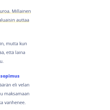
uroa. Millainen
aluaisin auttaa
öin, mutta kun
ä, että laina
u.
n sopimus
ärän eli velan
outuu maksamaan
lka vanhenee.