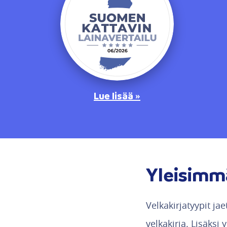
Lue lisää »
Yleisimmä
Velkakirjatyypit ja
velkakirja. Lisäksi