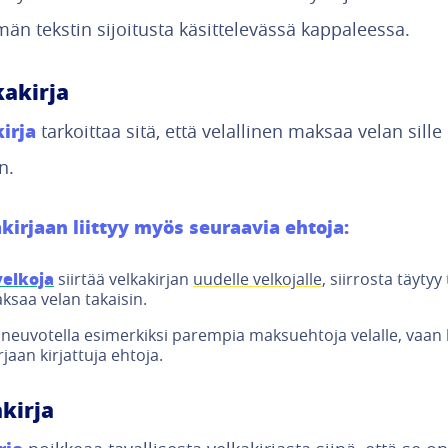
än tekstin sijoitusta käsittelevässä kappaleessa.
kakirja
irja
tarkoittaa sitä, että velallinen maksaa velan sille
n.
kirjaan liittyy myös seuraavia ehtoja:
velkoja
siirtää velkakirjan
uudelle velkojalle
, siirrosta täytyy
aksaa velan takaisin.
i neuvotella esimerkiksi parempia maksuehtoja velalle, vaan
jaan kirjattuja ehtoja.
kirja