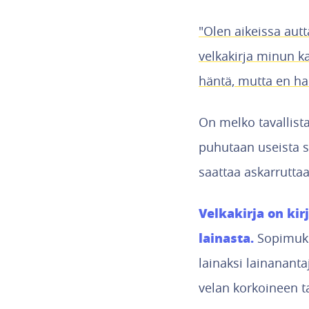
"Olen aikeissa aut
velkakirja minun ka
häntä, mutta en hal
On melko tavallist
puhutaan useista sa
saattaa askarruttaa
Velkakirja on ki
lainasta.
Sopimuk
lainaksi lainanant
velan korkoineen t