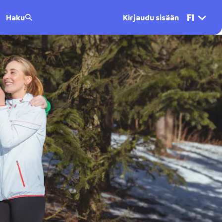
FI
Haku
Kirjaudu sisään