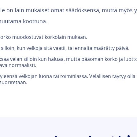
le on lain mukaiset omat säädöksensä, mutta myös y
a muutama koottuna.
skorko muodostuvat korkolain mukaan.
illoin, kun velkoja sitä vaatii, tai ennalta määrätty päivä.
ksaa velan silloin kun haluaa, mutta pääoman korko ja luot
ava normaalisti.
yleensä velkojan luona tai toimitilassa. Velallisen täytyy olla
suoritetaan.