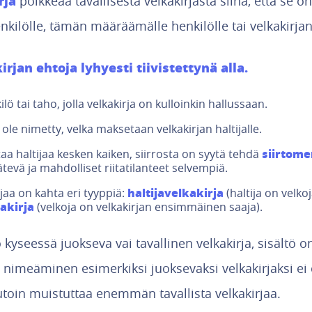
rja
poikkeaa tavallisesta velkakirjasta siinä, että se o
enkilölle, tämän määräämälle henkilölle tai velkakirjan 
rjan ehtoja lyhyesti tiivistettynä alla.
ö tai taho, jolla velkakirja on kulloinkin hallussaan.
 ole nimetty, velka maksetaan velkakirjan haltijalle.
siirtome
htaa haltijaa kesken kaiken, siirrosta on syytä tehdä
ätevä ja mahdolliset riitatilanteet selvempiä.
haltijavelkakirja
jaa on kahta eri tyyppiä:
(haltija on velkoj
akirja
(velkoja on velkakirjan ensimmäinen saaja).
 kyseessä juokseva vai tavallinen velkakirja, sisältö o
 nimeäminen esimerkiksi juoksevaksi velkakirjaksi ei 
uutoin muistuttaa enemmän tavallista velkakirjaa.