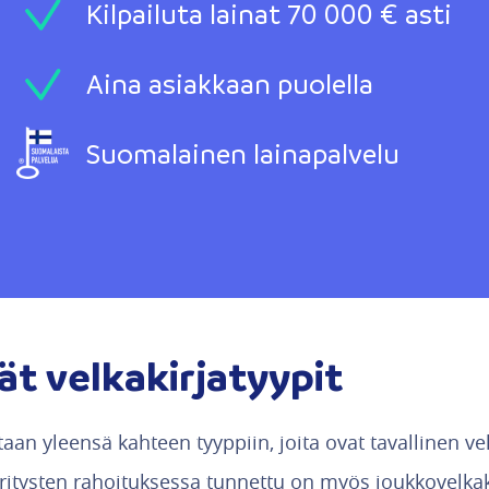
Kilpailuta lainat 70 000 € asti
Aina asiakkaan puolella
Suomalainen lainapalvelu
t velkakirjatyypit
etaan yleensä kahteen tyyppiin, joita ovat tavallinen ve
 yritysten rahoituksessa tunnettu on myös joukkovelkaki