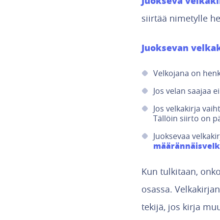
Juokseva velkaki
siirtää nimetylle h
Juoksevan velkaki
Velkojana on henkil
Jos velan saajaa ei
Jos velkakirja vai
Tällöin siirto on p
Juoksevaa velkakir
määrännäisvelk
Kun tulkitaan, onko
osassa. Velkakirjan
tekijä, jos kirja m