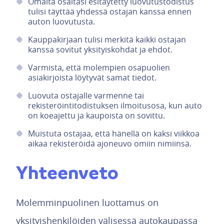
Omalta osaltasi esitäytetty luovutustodistus
tulisi täyttää yhdessä ostajan kanssa ennen
auton luovutusta.
Kauppakirjaan tulisi merkitä kaikki ostajan
kanssa sovitut yksityiskohdat ja ehdot.
Varmista, että molempien osapuolien
asiakirjoista löytyvät samat tiedot.
Luovuta ostajalle varmenne tai
rekisteröintitodistuksen ilmoitusosa, kun auto
on koeajettu ja kaupoista on sovittu.
Muistuta ostajaa, että hänellä on kaksi viikkoa
aikaa rekisteröidä ajoneuvo omiin nimiinsä.
Yhteenveto
Molemminpuolinen luottamus on
yksityishenkilöiden välisessä autokaupassa