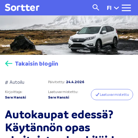
FI
Takaisin blogiin
# Autoilu
Päivitetty
:
24.4.2026
Kirjoittaja
:
Laatuvarmistettu
:
Laatuvarmistettu
Sere Hanski
Sere Hanski
Autokaupat edessä?
Käytännön opas