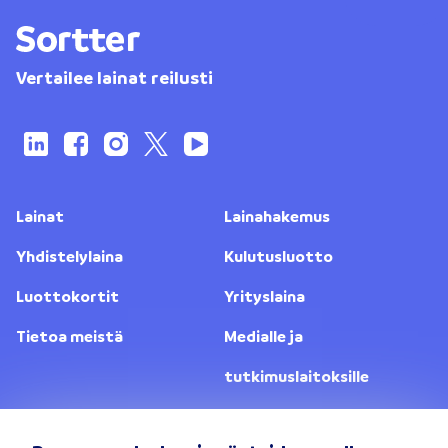
Vertailee lainat reilusti
Lainat
Lainahakemus
Yhdistelylaina
Kulutusluotto
Luottokortit
Yrityslaina
Tietoa meistä
Medialle ja
tutkimuslaitoksille
Yhteystiedot
Lainanantajat