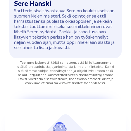
Sere Hanski
Sortterin sisältövastaava Sere on koulutukseltaan
suomen kielen maisteri. Sekä opintojensa että
harrastustensa puolesta oikeaoppisen ja selkeän
tekstin tuottaminen sekä suunnitteleminen ovat
lähellä Seren sydäntä. Pankki- ja rahoitusalaan
liittyvien tekstien parissa hän on työskennellyt
neljän vuoden ajan, mutta oppii mielellään alasta ja
sen aiheista lisää jatkuvasti.
Teemme jatkuvasti töitä sen eteen, että kirjoittamamme
sisältö on laadukasta, ajankohtaista ja mielenkiintoista. Kaikki
sisältömme pohjaa itsenäisyyteen ja objektiivisuuteen sekä
asiantuntijuuteen. Ammattitaitoisten sisällöntuottajiemme
lisäksi Sortterin sisältövastaava, finanssialan ammattilaiset ja
markkinointitiimi tarkistavat sisällöt säännöllisesti.