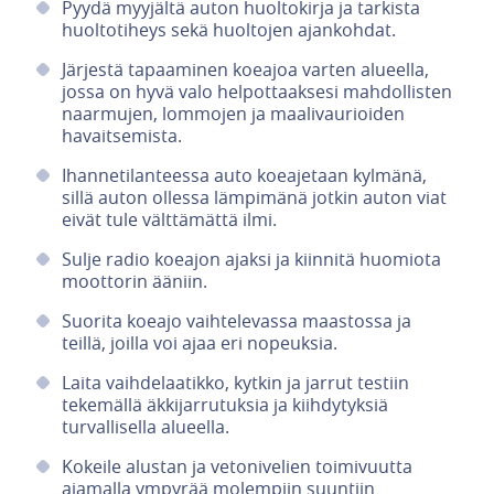
Pyydä myyjältä auton huoltokirja ja tarkista
huoltotiheys sekä huoltojen ajankohdat.
Järjestä tapaaminen koeajoa varten alueella,
jossa on hyvä valo helpottaaksesi mahdollisten
naarmujen, lommojen ja maalivaurioiden
havaitsemista.
Ihannetilanteessa auto koeajetaan kylmänä,
sillä auton ollessa lämpimänä jotkin auton viat
eivät tule välttämättä ilmi.
Sulje radio koeajon ajaksi ja kiinnitä huomiota
moottorin ääniin.
Suorita koeajo vaihtelevassa maastossa ja
teillä, joilla voi ajaa eri nopeuksia.
Laita vaihdelaatikko, kytkin ja jarrut testiin
tekemällä äkkijarrutuksia ja kiihdytyksiä
turvallisella alueella.
Kokeile alustan ja vetonivelien toimivuutta
ajamalla ympyrää molempiin suuntiin