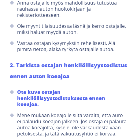
Anna ostajalle myös mahdollisuus tutustua
rauhassa auton huoltokirjaan ja
rekisteriotteeseen.
Ole myyntitilaisuudessa läsnä ja kerro ostajalle,
miksi haluat myydä auton.
Vastaa ostajan kysymyksiin rehellisesti. Älä
pimitä tietoa, äläkä tyrkytä ostajalle autoa.
2. Tarkista ostajan henkilöllisyystodistus
ennen auton koeajoa
Ota kuva ostajan
henkilöllisyystodistuksesta ennen
koeajoa.
Mene mukaan koeajolle siltä varalta, että auto
ei palaudu koeajon jälkeen. Jos ostaja ei palauta
autoa koeajolta, kyse ei ole varkaudesta vaan
petoksesta, ja tätä vakuutusyhtiö ei korvaa.