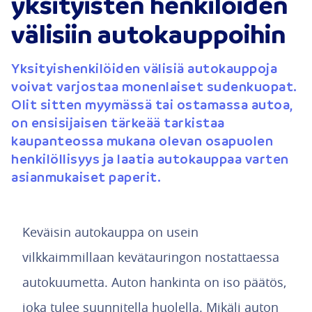
yksityisten henkilöiden
välisiin autokauppoihin
Yksityishenkilöiden välisiä autokauppoja
voivat varjostaa monenlaiset sudenkuopat.
Olit sitten myymässä tai ostamassa autoa,
on ensisijaisen tärkeää tarkistaa
kaupanteossa mukana olevan osapuolen
henkilöllisyys ja laatia autokauppaa varten
asianmukaiset paperit.
Keväisin autokauppa on usein
vilkkaimmillaan kevätauringon nostattaessa
autokuumetta. Auton hankinta on iso päätös,
joka tulee suunnitella huolella. Mikäli auton