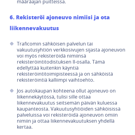
määräajan puitteissa.
6. Rekisteröi ajoneuvo nimiisi ja ota
liikennevakuutus
Traficomin sähköisen palvelun tai
vakuutusyhtiön verkkosivujen sijasta ajoneuvon
voi myös rekisteröidä nimiinsä
rekisteröintitodistuksen II-osalla. Tämä
edellyttää kuitenkin käyntiä
rekisteröintitoimipisteessä ja on sähköistä
rekisteröintiä kalliimpi vaihtoehto.
Jos autokaupan kohteena ollut ajoneuvo on
liikennekäytössä, tulisi sille ottaa
liikennevakuutus seitsemän päivän kuluessa
kaupanteosta. Vakuutusyhtiöiden sähköisissä
palveluissa voi rekisteröidä ajoneuvon omiin
nimiin ja ottaa liikennevakuutuksen yhdellä
kertaa.