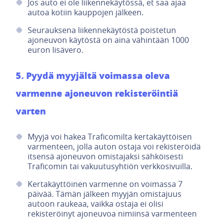
Jos auto ei ole liikennekäytössä, et saa ajaa
autoa kotiin kauppojen jälkeen.
Seurauksena liikennekäytöstä poistetun
ajoneuvon käytöstä on aina vähintään 1000
euron lisävero.
5. Pyydä myyjältä voimassa oleva
varmenne ajoneuvon rekisteröintiä
varten
Myyjä voi hakea Traficomilta kertakäyttöisen
varmenteen, jolla auton ostaja voi rekisteröidä
itsensä ajoneuvon omistajaksi sähköisesti
Traficomin tai vakuutusyhtiön verkkosivuilla.
Kertakäyttöinen varmenne on voimassa 7
päivää. Tämän jälkeen myyjän omistajuus
autoon raukeaa, vaikka ostaja ei olisi
rekisteröinyt ajoneuvoa nimiinsä varmenteen