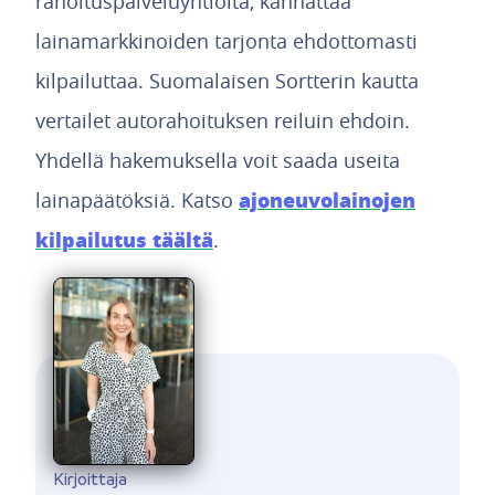
rahoituspalveluyhtiöltä, kannattaa
lainamarkkinoiden tarjonta ehdottomasti
kilpailuttaa. Suomalaisen Sortterin kautta
vertailet autorahoituksen reiluin ehdoin.
Yhdellä hakemuksella voit saada useita
ajoneuvolainojen
lainapäätöksiä. Katso
kilpailutus täältä
.
Kirjoittaja