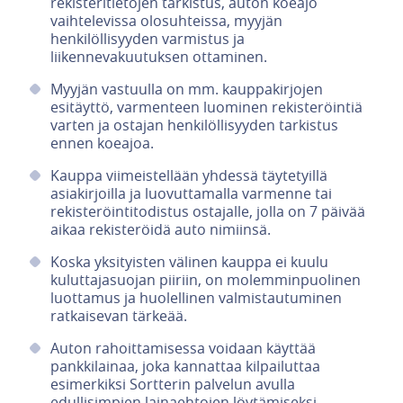
rekisteritietojen tarkistus, auton koeajo
vaihtelevissa olosuhteissa, myyjän
henkilöllisyyden varmistus ja
liikennevakuutuksen ottaminen.
Myyjän vastuulla on mm. kauppakirjojen
esitäyttö, varmenteen luominen rekisteröintiä
varten ja ostajan henkilöllisyyden tarkistus
ennen koeajoa.
Kauppa viimeistellään yhdessä täytetyillä
asiakirjoilla ja luovuttamalla varmenne tai
rekisteröintitodistus ostajalle, jolla on 7 päivää
aikaa rekisteröidä auto nimiinsä.
Koska yksityisten välinen kauppa ei kuulu
kuluttajasuojan piiriin, on molemminpuolinen
luottamus ja huolellinen valmistautuminen
ratkaisevan tärkeää.
Auton rahoittamisessa voidaan käyttää
pankkilainaa, joka kannattaa kilpailuttaa
esimerkiksi Sortterin palvelun avulla
edullisimpien lainaehtojen löytämiseksi.