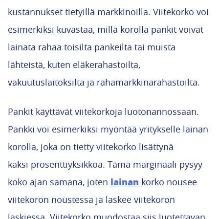
kustannukset tietyillä markkinoilla. Viitekorko voi
esimerkiksi kuvastaa, millä korolla pankit voivat
lainata rahaa toisilta pankeilta tai muista
lähteistä, kuten eläkerahastoilta,
vakuutuslaitoksilta ja rahamarkkinarahastoilta.
Pankit käyttävät viitekorkoja luotonannossaan.
Pankki voi esimerkiksi myöntää yritykselle lainan
korolla, joka on tietty viitekorko lisättynä
kaksi prosenttiyksikköä. Tämä marginaali pysyy
lainan
koko ajan samana, joten
korko nousee
viitekoron noustessa ja laskee viitekoron
laskiessa. Viitekorko muodostaa siis luotettavan