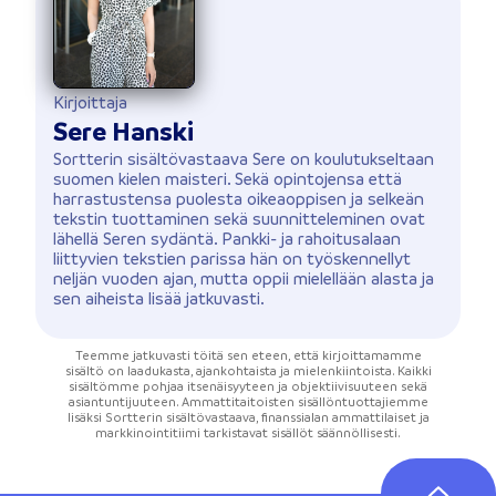
Kirjoittaja
Sere Hanski
Sortterin sisältövastaava Sere on koulutukseltaan
suomen kielen maisteri. Sekä opintojensa että
harrastustensa puolesta oikeaoppisen ja selkeän
tekstin tuottaminen sekä suunnitteleminen ovat
lähellä Seren sydäntä. Pankki- ja rahoitusalaan
liittyvien tekstien parissa hän on työskennellyt
neljän vuoden ajan, mutta oppii mielellään alasta ja
sen aiheista lisää jatkuvasti.
Teemme jatkuvasti töitä sen eteen, että kirjoittamamme
sisältö on laadukasta, ajankohtaista ja mielenkiintoista. Kaikki
sisältömme pohjaa itsenäisyyteen ja objektiivisuuteen sekä
asiantuntijuuteen. Ammattitaitoisten sisällöntuottajiemme
lisäksi Sortterin sisältövastaava, finanssialan ammattilaiset ja
markkinointitiimi tarkistavat sisällöt säännöllisesti.