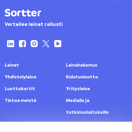
Vertailee lainat reilusti
Lainat
Lainahakemus
Yhdistelylaina
Kulutusluotto
Luottokortit
Yrityslaina
Tietoa meistä
Medialle ja
tutkimuslaitoksille
Yhteystiedot
Lainanantajat