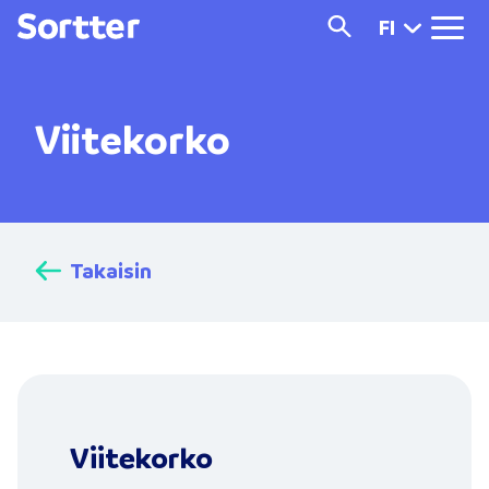
FI
Viitekorko
Takaisin
Viitekorko