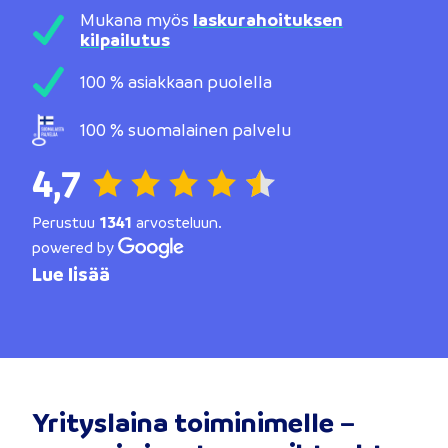
Mukana myös
laskurahoituksen
kilpailutus
100 % asiakkaan puolella
100 % suomalainen palvelu
4,7
Perustuu
1341
arvosteluun.
powered by
Lue lisää
Yrityslaina toiminimelle –