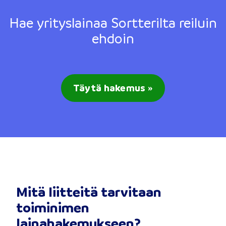
Hae yrityslainaa Sortterilta reiluin
ehdoin
Täytä hakemus »
Mitä liitteitä tarvitaan
toiminimen
lainahakemukseen?