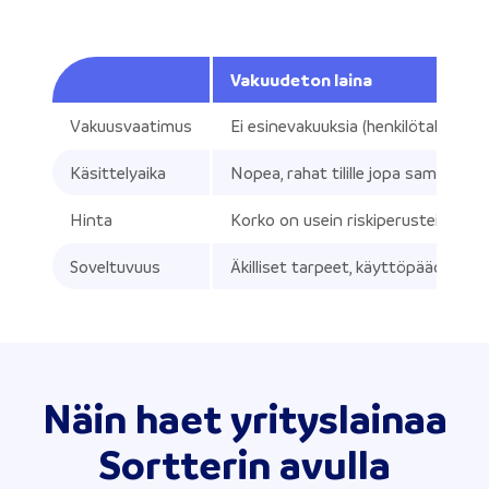
Vakuudeton laina
Kategoria
Vakuusvaatimus
Ei esinevakuuksia (henkilötakaus yl
Käsittelyaika
Nopea, rahat tilille jopa samana p
Hinta
Korko on usein riskiperusteinen
Soveltuvuus
Äkilliset tarpeet, käyttöpääoma, p
Näin haet yrityslainaa
Sortterin avulla