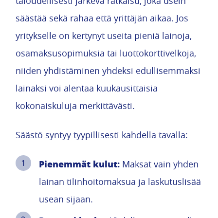
taloudellisesti järkevä ratkaisu, joka usein
säästää sekä rahaa että yrittäjän aikaa. Jos
yritykselle on kertynyt useita pieniä lainoja,
osamaksusopimuksia tai luottokorttivelkoja,
niiden yhdistäminen yhdeksi edullisemmaksi
lainaksi voi alentaa kuukausittaisia
kokonaiskuluja merkittävästi.
Säästö syntyy tyypillisesti kahdella tavalla:
Pienemmät kulut:
Maksat vain yhden
lainan tilinhoitomaksua ja laskutuslisää
usean sijaan.