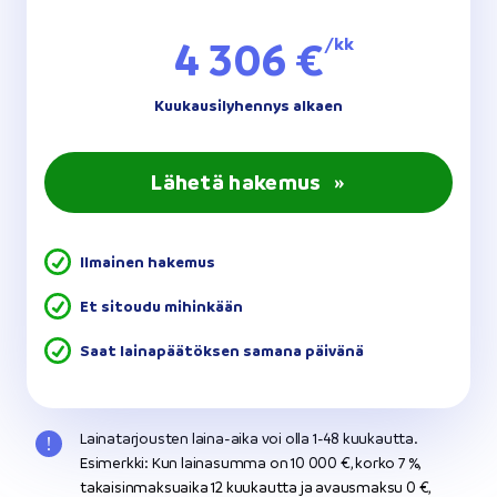
4 306 €
/kk
Kuukausilyhennys alkaen
Lähetä hakemus
»
Ilmainen hakemus
Et sitoudu mihinkään
Saat lainapäätöksen samana päivänä
Lainatarjousten laina-aika voi olla 1-48 kuukautta.
Esimerkki: Kun lainasumma on 10 000 €, korko 7 %,
takaisinmaksuaika 12 kuukautta ja avausmaksu 0 €,