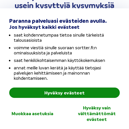
usein kysyttyjä kysymyksiä
Paranna palveluasi evästeiden avulla.
Jos hyväksyt kaikki evästeet
saat kohdennetumpaa tietoa sinulle tärkeistä
talousasioista
Vaatiiko pankki henkilötakausta
voimme viestiä sinulle suoraan sortter.fi:n
toiminimen lainalle?
ominaisuuksista ja palveluista
saat henkilökohtaisemman käyttökokemuksen
annat meille luvan kerätä ja käyttää tietojasi
palvelujen kehittämiseen ja mainonnan
kohdentamiseen.
Miksi lainahakemus hylättiin?
Hyväksy evästeet
Hyväksy vain
Muokkaa asetuksia
välttämättömät
evästeet