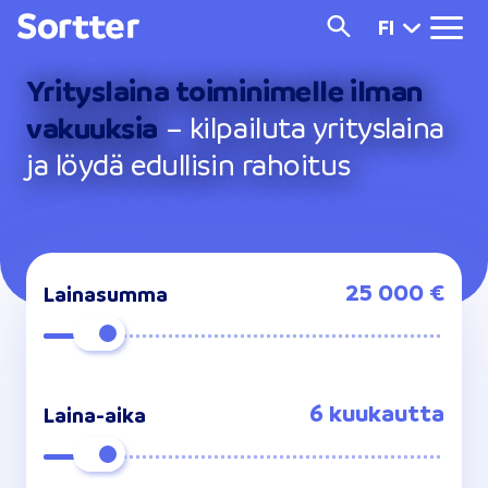
FI
Yrityslaina toiminimelle ilman
vakuuksia
– kilpailuta yrityslaina
ja löydä edullisin rahoitus
25 000 €
Lainasumma
6 kuukautta
Laina-aika