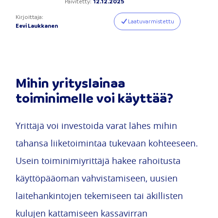
Päivitetty
:
12.12.2025
Kirjoittaja
:
Laatuvarmistettu
Eevi Laukkanen
Mihin yrityslainaa
toiminimelle voi käyttää?
Yrittäjä voi investoida varat lähes mihin
tahansa liiketoimintaa tukevaan kohteeseen.
Usein toiminimiyrittäjä hakee rahoitusta
käyttöpääoman vahvistamiseen, uusien
laitehankintojen tekemiseen tai äkillisten
kulujen kattamiseen kassavirran