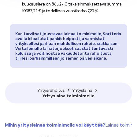
kuukausierä on 865,27 €, takaisinmaksettava summa
10383,24 € ja todellinen vuosikorko 7,23 %.
Kun tarvitset joustavaa lainaa toiminimelle, Sortterin
avulla kilpailutat pankit helposti ja varmistat
yrityksellesi parhaan mahdollisen rahoitusratkaisun.
Vertailemalla lainatarjoukset säästät tuntuvasti
kuluissa ja voit nostaa vakuudetonta rahoitusta
tilillesi parhaimmillaan jo saman päivän aikana.
Yritysrahoitus
Yrityslaina
Yrityslaina toiminimelle
Mihin yrityslainaa toiminimelle voi käyttää?
Lainaa toiminim