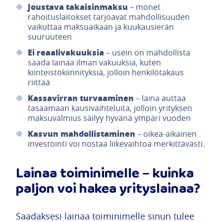
Joustava takaisinmaksu
– monet
rahoituslaitokset tarjoavat mahdollisuuden
vaikuttaa maksuaikaan ja kuukausierän
suuruuteen
Ei reaalivakuuksia
– usein on mahdollista
saada lainaa ilman vakuuksia, kuten
kiinteistökiinnityksiä, jolloin henkilötakaus
riittää
Kassavirran turvaaminen
– laina auttaa
tasaamaan kausivaihteluita, jolloin yrityksen
maksuvalmius säilyy hyvänä ympäri vuoden
Kasvun mahdollistaminen
– oikea-aikainen
investointi voi nostaa liikevaihtoa merkittävästi.
Lainaa toiminimelle – kuinka
paljon voi hakea yrityslainaa?
Saadaksesi lainaa toiminimelle sinun tulee