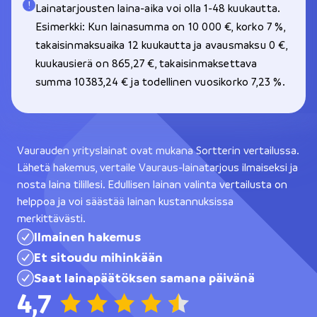
Lainatarjousten laina-aika voi olla 1-48 kuukautta.
Esimerkki: Kun lainasumma on 10 000 €, korko 7 %,
takaisinmaksuaika 12 kuukautta ja avausmaksu 0 €,
kuukausierä on 865,27 €, takaisinmaksettava
summa 10383,24 € ja todellinen vuosikorko 7,23 %.
Vaurauden yrityslainat ovat mukana Sortterin vertailussa.
Lähetä hakemus, vertaile Vauraus-lainatarjous ilmaiseksi ja
nosta laina tilillesi. Edullisen lainan valinta vertailusta on
helppoa ja voi säästää lainan kustannuksissa
merkittävästi.
Ilmainen hakemus
Et sitoudu mihinkään
Saat lainapäätöksen samana päivänä
4,7