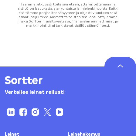
Teemme jatkuvasti töitä sen eteen, että kirjoittamamme
sisältö on laadukasta, ajankohtaista ja mielenkiintoista. Kaikki
sisältömme pohjaa itsenäisyyteen ja objektiivisuuteen sekä
asiantuntijuuteen. Ammattitaitoisten sisällöntuottajiemme
lisäksi Sortterin sisältövastaava, finanssialan ammattilaiset ja
markkinointitiimi tarkistavat sisällöt säännöllisesti.
Vertailee lainat reilusti
Lainat
Lainahakemus