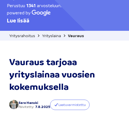
Perustuu
1341
arvosteluun.
powered by
Lue lisää
Yritysrahoitus
Yrityslaina
Vauraus
Vauraus tarjoaa
yrityslainaa vuosien
kokemuksella
Sere Hanski
Laatuvarmistettu
Päivitetty
:
7.8.2025