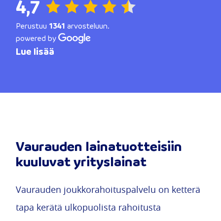
4,7
Perustuu
1341
arvosteluun.
powered by
Lue lisää
Vaurauden lainatuotteisiin
kuuluvat yrityslainat
Vaurauden joukkorahoituspalvelu on ketterä
tapa kerätä ulkopuolista rahoitusta