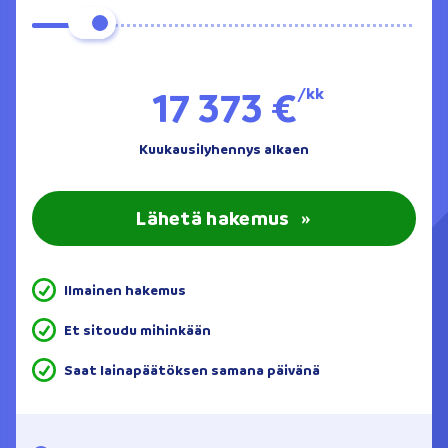
17 373 €
/kk
Kuukausilyhennys alkaen
Lähetä hakemus
»
Ilmainen hakemus
Et sitoudu mihinkään
Saat lainapäätöksen samana päivänä