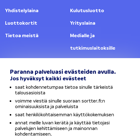
Yhdistelylaina
Kulutusluotto
Luottokortit
Yrityslaina
Tietoa meistä
Medialle ja
tutkimuslaitoksille
Yhteystiedot
Lainanantajat
Paranna palveluasi evästeiden avulla.
Jos hyväksyt kaikki evästeet
Vaihda sijaintia
saat kohdennetumpaa tietoa sinulle tärkeistä
talousasioista
Tietosuojaseloste
voimme viestiä sinulle suoraan sortter.fi:n
ominaisuuksista ja palveluista
Käyttöehdot
saat henkilökohtaisemman käyttökokemuksen
annat meille luvan kerätä ja käyttää tietojasi
Evästeet
palvelujen kehittämiseen ja mainonnan
kohdentamiseen.