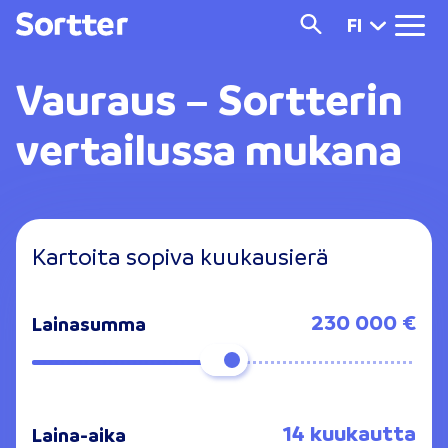
FI
Vauraus – Sortterin
vertailussa mukana
Kartoita sopiva kuukausierä
230 000 €
Lainasumma
14 kuukautta
Laina-aika