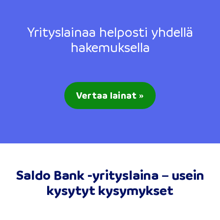
Yrityslainaa helposti yhdellä
hakemuksella
Vertaa lainat »
Saldo Bank -yrityslaina – usein
kysytyt kysymykset