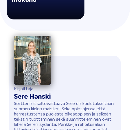
Kirjoittaja
Sere Hanski
Sortterin sisältövastaava Sere on koulutukseltaan
suomen kielen maisteri. Sekä opintojensa että
harrastustensa puolesta oikeaoppisen ja selkeän
tekstin tuottaminen sekä suunnitteleminen ovat
lähellä Seren sydäntä. Pankki- ja rahoitusalaan
liittyvien tekstien parissa hän on työskennellyt