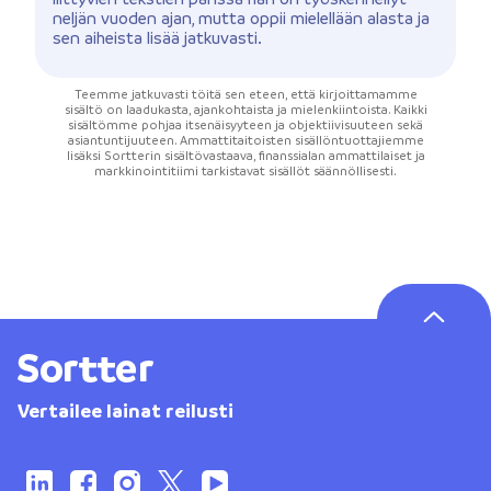
neljän vuoden ajan, mutta oppii mielellään alasta ja
sen aiheista lisää jatkuvasti.
Teemme jatkuvasti töitä sen eteen, että kirjoittamamme
sisältö on laadukasta, ajankohtaista ja mielenkiintoista. Kaikki
sisältömme pohjaa itsenäisyyteen ja objektiivisuuteen sekä
asiantuntijuuteen. Ammattitaitoisten sisällöntuottajiemme
lisäksi Sortterin sisältövastaava, finanssialan ammattilaiset ja
markkinointitiimi tarkistavat sisällöt säännöllisesti.
Vertailee lainat reilusti