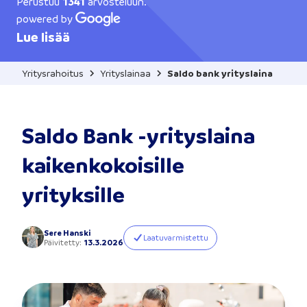
Perustuu
1341
arvosteluun.
powered by
Lue lisää
Yritysrahoitus
Yrityslainaa
Saldo bank yrityslaina
Saldo Bank -yrityslaina
kaikenkokoisille
yrityksille
Sere Hanski
Laatuvarmistettu
Päivitetty
:
13.3.2026