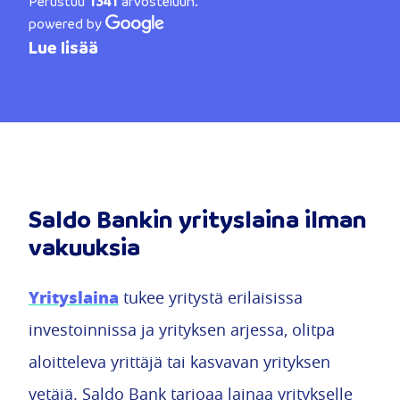
Perustuu
1341
arvosteluun.
powered by
Lue lisää
Saldo Bankin yrityslaina ilman
vakuuksia
Yrityslaina
tukee yritystä erilaisissa
investoinnissa ja yrityksen arjessa, olitpa
aloitteleva yrittäjä tai kasvavan yrityksen
vetäjä. Saldo Bank tarjoaa lainaa yritykselle