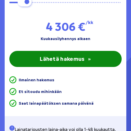
4 306 €
/kk
Kuukausilyhennys alkaen
Lähetä hakemus
»
Ilmainen hakemus
Et sitoudu mihinkään
Saat lainapäätöksen samana päivänä
Lainatarjousten laina-aika voi olla 1-48 kuukautta.