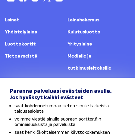
Lainat
Lainahakemus
Yhdistelylaina
Kulutusluotto
Luottokortit
Yrityslaina
Tietoa meistä
Medialle ja
tutkimuslaitoksille
Yhteystiedot
Lainanantajat
Paranna palveluasi evästeiden avulla.
Jos hyväksyt kaikki evästeet
Vaihda sijaintia
saat kohdennetumpaa tietoa sinulle tärkeistä
talousasioista
Tietosuojaseloste
voimme viestiä sinulle suoraan sortter.fi:n
ominaisuuksista ja palveluista
Käyttöehdot
saat henkilökohtaisemman käyttökokemuksen