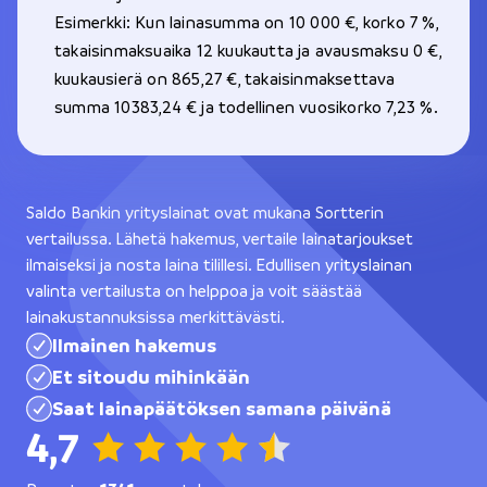
Esimerkki: Kun lainasumma on 10 000 €, korko 7 %,
takaisinmaksuaika 12 kuukautta ja avausmaksu 0 €,
kuukausierä on 865,27 €, takaisinmaksettava
summa 10383,24 € ja todellinen vuosikorko 7,23 %.
Saldo Bankin yrityslainat ovat mukana Sortterin
vertailussa. Lähetä hakemus, vertaile lainatarjoukset
ilmaiseksi ja nosta laina tilillesi. Edullisen yrityslainan
valinta vertailusta on helppoa ja voit säästää
lainakustannuksissa merkittävästi.
Ilmainen hakemus
Et sitoudu mihinkään
Saat lainapäätöksen samana päivänä
4,7