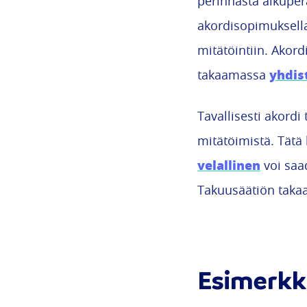
perinnästä alkuper
akordisopimuksella
mitätöintiin. Akord
yhdis
takaamassa
Tavallisesti akordi
mitätöimistä. Tätä
velallinen
voi saa
Takuusäätiön taka
Esimerkki