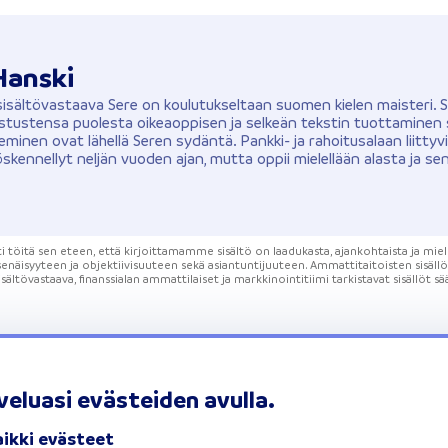
Hanski
sisältövastaava Sere on koulutukseltaan suomen kielen maisteri. 
stustensa puolesta oikeaoppisen ja selkeän tekstin tuottaminen
eminen ovat lähellä Seren sydäntä. Pankki- ja rahoitusalaan liittyv
skennellyt neljän vuoden ajan, mutta oppii mielellään alasta ja sen 
.
töitä sen eteen, että kirjoittamamme sisältö on laadukasta, ajankohtaista ja miele
enäisyyteen ja objektiivisuuteen sekä asiantuntijuuteen. Ammattitaitoisten sisäll
sältövastaava, finanssialan ammattilaiset ja markkinointitiimi tarkistavat sisällöt sä
veluasi evästeiden avulla.
Lainahakemus
Yhdistelylaina
Kulutusluotto
aikki evästeet