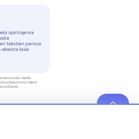
Sekä opintojensa
 sekä
ien tekstien parissa
aiheista lisää
nkiintoista. Kaikki
öntuottajiemme lisäksi
ännöllisesti.
Luottokortit
Yrityslaina
Tietoa meistä