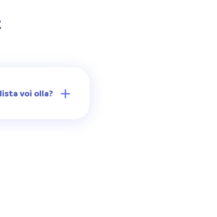
t
sta voi olla?