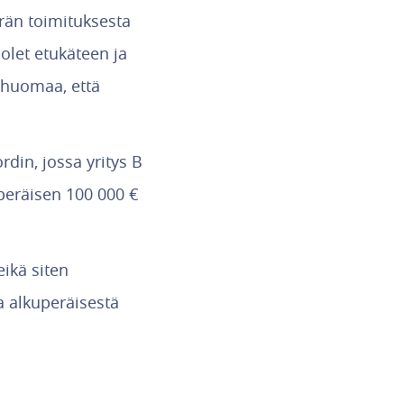
erän toimituksesta
olet etukäteen ja
B huomaa, että
rdin, jossa yritys B
peräisen 100 000 €
eikä siten
a alkuperäisestä