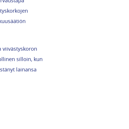
orvaustapa
styskorkojen
akuusäätiön
n viivästyskoron
linen silloin, kun
stänyt lainansa