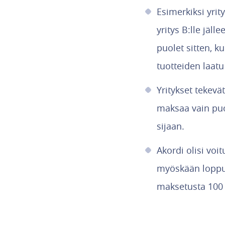
Esimerkiksi yrit
yritys B:lle jäl
puolet sitten, k
tuotteiden laatu
Yritykset tekevä
maksaa vain puo
sijaan.
Akordi olisi voi
myöskään loppum
maksetusta 100 