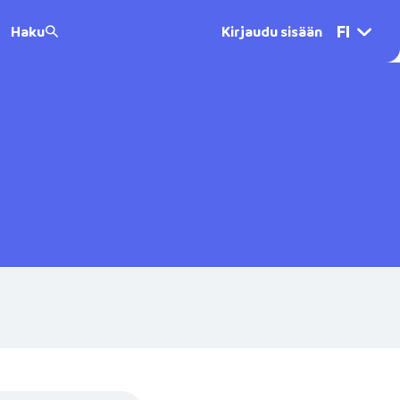
FI
Haku
Kirjaudu sisään