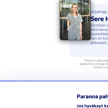
Kirjoittaja
Sere 
Sortterin 
että harra
suunnittel
hän on työ
jatkuvasti
Teemme jatkuvasti 
sisältömme pohjaa its
Sortterin si
Paranna pal
Lainat
Jos hyväksyt k