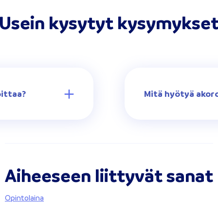
Usein kysytyt kysymykse
oittaa?
Mitä hyötyä akordi
Aiheeseen liittyvät sanat
Opintolaina