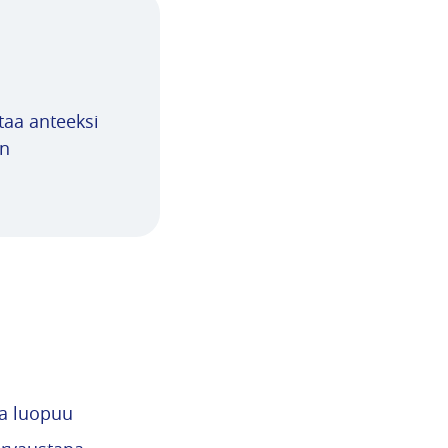
ntaa anteeksi
en
ja luopuu