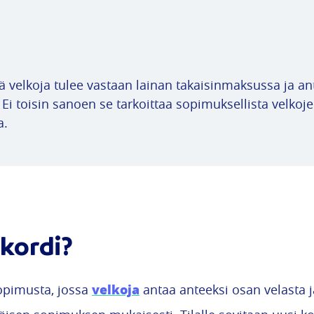
ttä velkoja tulee vastaan lainan takaisinmaksussa ja a
 Ei toisin sanoen se tarkoittaa sopimuksellista velkoj
a.
kordi?
velkoja
sopimusta, jossa
antaa anteeksi osan velasta 