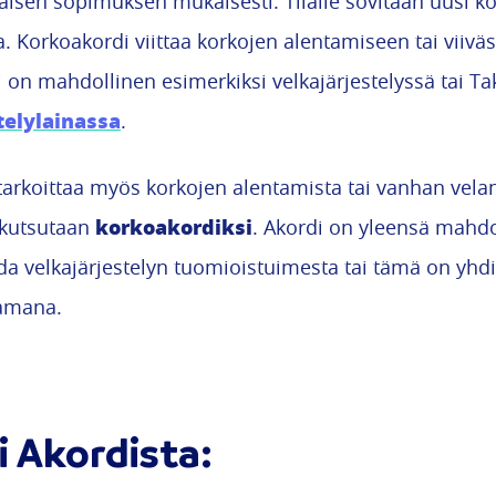
äisen sopimuksen mukaisesti. Tilalle sovitaan uusi k
. Korkoakordi viittaa korkojen alentamiseen tai viivä
i on mahdollinen esimerkiksi velkajärjestelyssä tai T
telylainassa
.
 tarkoittaa myös korkojen alentamista tai vanhan vela
korkoakordiksi
 kutsutaan
. Akordi on yleensä mahdol
da velkajärjestelyn tuomioistuimesta tai tämä on yhdi
amana.
 Akordista: