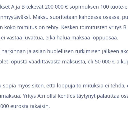
ykset A ja B tekevät 200 000 € sopimuksen 100 tuote-
leenmyytäväksi. Maksu suoritetaan kahdessa osassa, pu
un koko toimitus on tehty. Kesken toimitusten yritys 
 ei vastaa luvattua, eikä halua maksaa loppuosaa.
t harkinnan ja asian huolellisen tutkimisen jälkeen ako
let lopusta vaadittavasta maksusta, eli 50 000 € alku
tu sopia myös siten, että loppuja toimituksia ei tehdä, 
aksua. Yritys A:n olisi kenties täytynyt palauttaa os
000 eurosta takaisin.