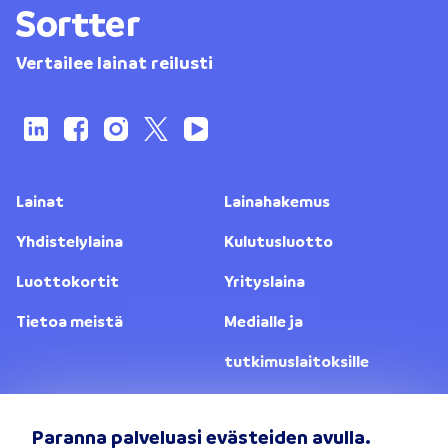
Vertailee lainat reilusti
Lainat
Lainahakemus
Yhdistelylaina
Kulutusluotto
Luottokortit
Yrityslaina
Tietoa meistä
Medialle ja
tutkimuslaitoksille
Yhteystiedot
Lainanantajat
Paranna palveluasi evästeiden avulla.