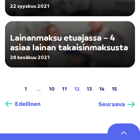
22 syyskuu 2021
Lainanmaksu etuajassa – 4
asiaa lainan takaisinmaksusta
28 kesäkuu 2021
1
...
10
11
12
13
14
15
Edellinen
Seuraava