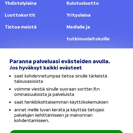
Yhdistelylaina
Kulutusluotto
Luottokortit
Yrityslaina
Tietoa meistä
Medialle ja
tutkimuslaitoksille
Yhteystiedot
Lainanantajat
Paranna palveluasi evästeiden avulla.
Jos hyväksyt kaikki evästeet
Vaihda sijaintia
saat kohdennetumpaa tietoa sinulle tärkeistä
talousasioista
Tietosuojaseloste
voimme viestiä sinulle suoraan sortter.fi:n
ominaisuuksista ja palveluista
Käyttöehdot
saat henkilökohtaisemman käyttökokemuksen
annat meille luvan kerätä ja käyttää tietojasi
Evästeet
palvelujen kehittämiseen ja mainonnan
kohdentamiseen.
Saavutettavuusseloste