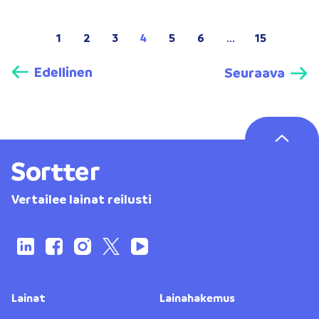
1
2
3
4
5
6
...
15
Edellinen
Seuraava
Vertailee lainat reilusti
Lainat
Lainahakemus