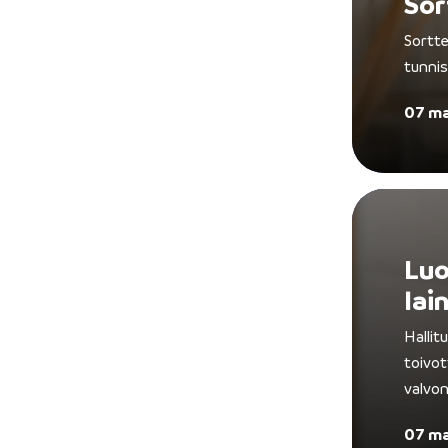
Sor
Sortte
tunnis
07 ma
Luo
lai
Hallit
toivot
valvon
07 ma