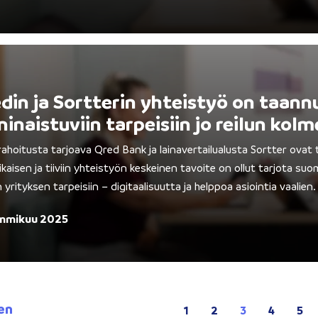
din ja Sortterin yhteistyö on taann
inaistuviin tarpeisiin jo reilun kol
rahoitusta tarjoava Qred Bank ja lainavertailualusta Sortter ovat
ikaisen ja tiiviin yhteistyön keskeinen tavoite on ollut tarjota suom
in yrityksen tarpeisiin – digitaalisuutta ja helppoa asiointia vaalien.
mmikuu 2025
en
1
2
3
4
5