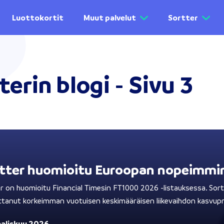
Luottokortit
Muut palvelut
Sortter
terin blogi - Sivu 3
tter huomioitu Euroopan nopeimmin 
r on huomioitu Financial Timesin FT1000 2026 -listauksessa. Sortt
tanut korkeimman vuotuisen keskimääräisen liikevaihdon kasvup
aliskuu 2026