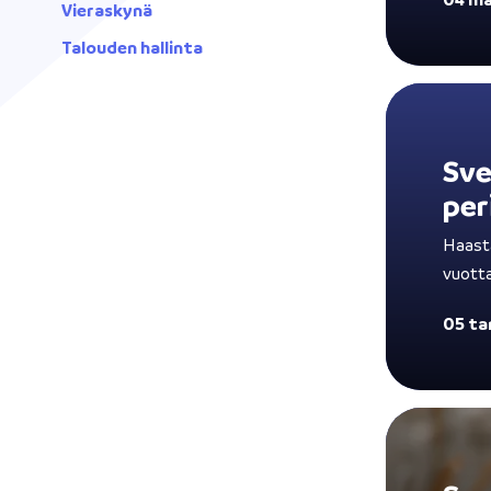
Vieraskynä
Talouden hallinta
Sve
per
Haasta
vuotta
05 t