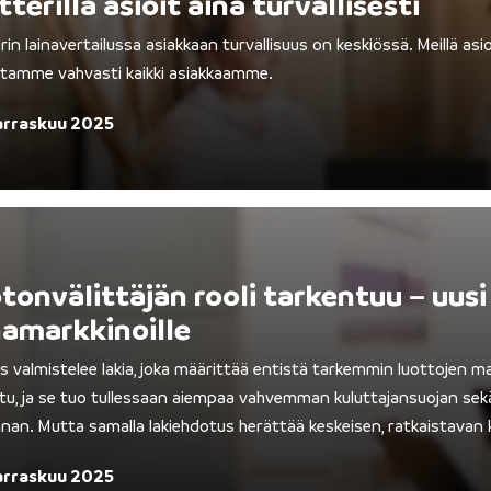
tterilla asioit aina turvallisesti
rin lainavertailussa asiakkaan turvallisuus on keskiössä. Meillä asioi
tamme vahvasti kaikki asiakkaamme.
rraskuu 2025
tonvälittäjän rooli tarkentuu – uusi
namarkkinoille
us valmistelee lakia, joka määrittää entistä tarkemmin luottojen mark
tu, ja se tuo tullessaan aiempaa vahvemman kuluttajansuojan se
nan. Mutta samalla lakiehdotus herättää keskeisen, ratkaistavan 
rraskuu 2025