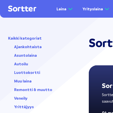
Laina
Yrityslaina
Sort
Kaikki kategoriat
Ajankohtaista
Asuntolaina
Autoilu
Luottokortti
Muu laina
Sor
Remontti & muutto
Sortte
Veneily
saavut
Yrittäjyys
04 ma