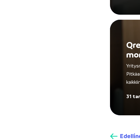
Qre
mon
Yritys
Pitkäa
kaikki
31 ta
Edellin