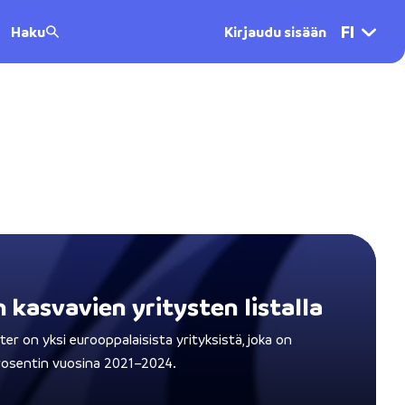
FI
Haku
Kirjaudu sisään
kasvavien yritysten listalla
er on yksi eurooppalaisista yrityksistä, joka on
rosentin vuosina 2021–2024.