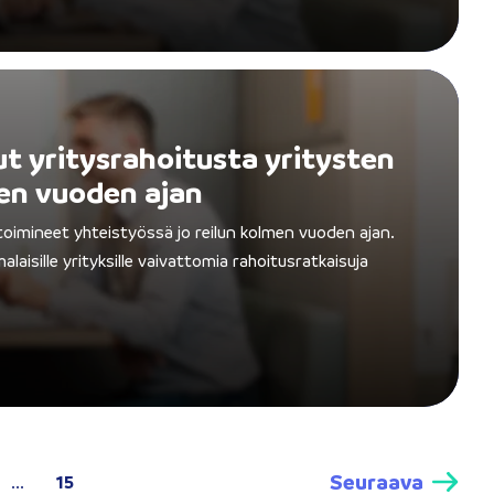
ut yritysrahoitusta yritysten
men vuoden ajan
 toimineet yhteistyössä jo reilun kolmen vuoden ajan.
alaisille yrityksille vaivattomia rahoitusratkaisuja
Seuraava
...
15