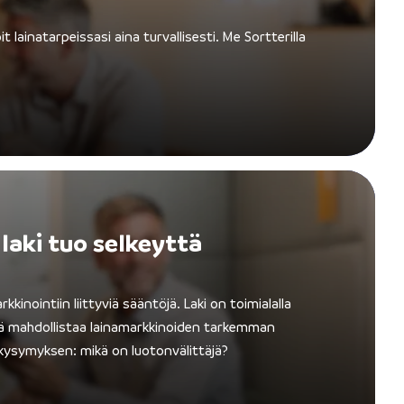
t lainatarpeissasi aina turvallisesti. Me Sortterilla
 laki tuo selkeyttä
kinointiin liittyviä sääntöjä. Laki on toimialalla
kä mahdollistaa lainamarkkinoiden tarkemman
kysymyksen: mikä on luotonvälittäjä?