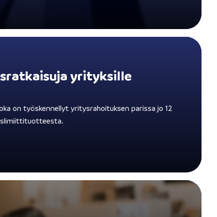
ratkaisuja yrityksille
ka on työskennellyt yritysrahoituksen parissa jo 12
limiittituotteesta.