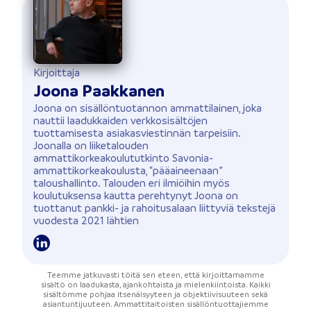
Kirjoittaja
Joona Paakkanen
Joona on sisällöntuotannon ammattilainen, joka
nauttii laadukkaiden verkkosisältöjen
tuottamisesta asiakasviestinnän tarpeisiin.
Joonalla on liiketalouden
ammattikorkeakoulututkinto Savonia-
ammattikorkeakoulusta, “pääaineenaan”
taloushallinto. Talouden eri ilmiöihin myös
koulutuksensa kautta perehtynyt Joona on
tuottanut pankki- ja rahoitusalaan liittyviä tekstejä
vuodesta 2021 lähtien
Teemme jatkuvasti töitä sen eteen, että kirjoittamamme
sisältö on laadukasta, ajankohtaista ja mielenkiintoista. Kaikki
sisältömme pohjaa itsenäisyyteen ja objektiivisuuteen sekä
asiantuntijuuteen. Ammattitaitoisten sisällöntuottajiemme