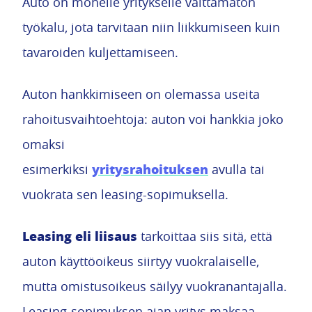
Auto on monelle yritykselle välttämätön
työkalu, jota tarvitaan niin liikkumiseen kuin
tavaroiden kuljettamiseen.
Auton hankkimiseen on olemassa useita
rahoitusvaihtoehtoja: auton voi hankkia joko
omaksi
yritysrahoituksen
esimerkiksi
avulla tai
vuokrata sen leasing-sopimuksella.
Leasing eli liisaus
tarkoittaa siis sitä, että
auton käyttöoikeus siirtyy vuokralaiselle,
mutta omistusoikeus säilyy vuokranantajalla.
Leasing-sopimuksen ajan yritys maksaa