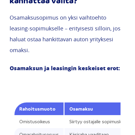
kannattaa valita?
Osamaksusopimus on yksi vaihtoehto
leasing-sopimukselle – erityisesti silloin, jos
haluat ostaa hankittavan auton yrityksesi
omaksi.
Osamaksun ja leasingin keskeiset erot:
Rahoitusmuoto
Osamaksu
Omistusoikeus
Siirtyy ostajalle sopimuskauden 
Omarahoitusosuus
Käsiraha vaaditaan