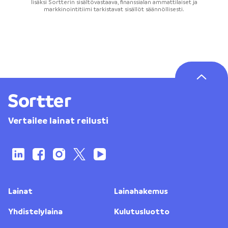
lisäksi Sortterin sisältövastaava, finanssialan ammattilaiset ja
markkinointitiimi tarkistavat sisällöt säännöllisesti.
Vertailee lainat reilusti
Lainat
Lainahakemus
Yhdistelylaina
Kulutusluotto