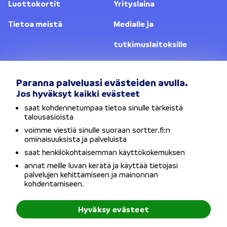
Luottokortit
Yrityslaina
Tietoa meistä
Medialle ja
tutkimuslaitoksille
Yhteystiedot
Lainanantajat
Paranna palveluasi evästeiden avulla.
Jos hyväksyt kaikki evästeet
Vaihda sijaintia
saat kohdennetumpaa tietoa sinulle tärkeistä
talousasioista
Tietosuojaseloste
voimme viestiä sinulle suoraan sortter.fi:n
ominaisuuksista ja palveluista
Käyttöehdot
saat henkilökohtaisemman käyttökokemuksen
annat meille luvan kerätä ja käyttää tietojasi
Evästeet
palvelujen kehittämiseen ja mainonnan
kohdentamiseen.
Saavutettavuusseloste
Hyväksy evästeet