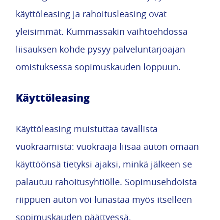
käyttöleasing ja rahoitusleasing ovat
yleisimmät. Kummassakin vaihtoehdossa
liisauksen kohde pysyy palveluntarjoajan
omistuksessa sopimuskauden loppuun.
Käyttöleasing
Käyttöleasing muistuttaa tavallista
vuokraamista: vuokraaja liisaa auton omaan
käyttöönsä tietyksi ajaksi, minkä jälkeen se
palautuu rahoitusyhtiölle. Sopimusehdoista
riippuen auton voi lunastaa myös itselleen
sopimuskauden päättyessä.