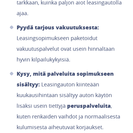
tarkkaan, kuinka paljon aiot leasingautolla
ajaa.
Pyydä tarjous vakuutuksesta:
Leasingsopimukseen paketoidut
vakuutuspalvelut ovat usein hinnaltaan
hyvin kilpailukykyisiä.
Kysy, mitä palveluita sopimukseen
sisältyy:
Leasingauton kiinteään
kuukausihintaan sisältyy auton käytön
peruspalveluita
lisäksi usein tiettyjä
,
kuten renkaiden vaihdot ja normaalisesta
kulumisesta aiheutuvat korjaukset.