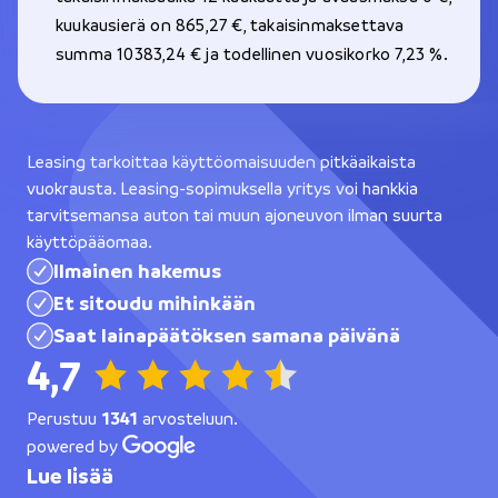
kuukausierä on 865,27 €, takaisinmaksettava
summa 10383,24 € ja todellinen vuosikorko 7,23 %.
Leasing tarkoittaa käyttöomaisuuden pitkäaikaista
vuokrausta. Leasing-sopimuksella yritys voi hankkia
tarvitsemansa auton tai muun ajoneuvon ilman suurta
käyttöpääomaa.
Ilmainen hakemus
Et sitoudu mihinkään
Saat lainapäätöksen samana päivänä
4,7
Perustuu
1341
arvosteluun.
powered by
Lue lisää