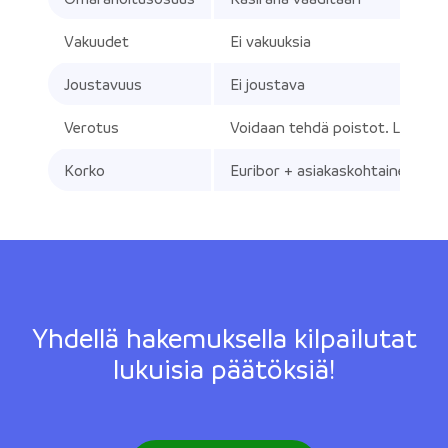
Vakuudet
Ei vakuuksia
Joustavuus
Ei joustava
Verotus
Voidaan tehdä poistot. Laina, j
Korko
Euribor + asiakaskohtainen marg
Yhdellä hakemuksella kilpailutat
lukuisia päätöksiä!