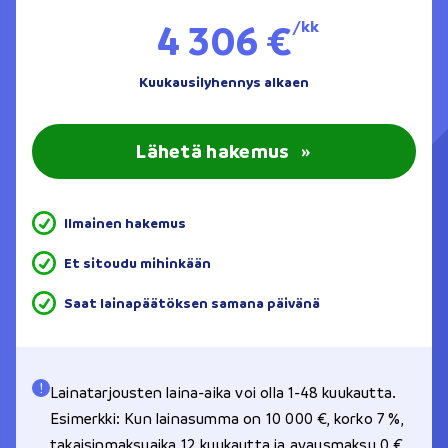
4 306 €
/kk
Kuukausilyhennys alkaen
Lähetä hakemus
»
Ilmainen hakemus
Et sitoudu mihinkään
Saat lainapäätöksen samana päivänä
Lainatarjousten laina-aika voi olla 1-48 kuukautta.
Esimerkki: Kun lainasumma on 10 000 €, korko 7 %,
takaisinmaksuaika 12 kuukautta ja avausmaksu 0 €,