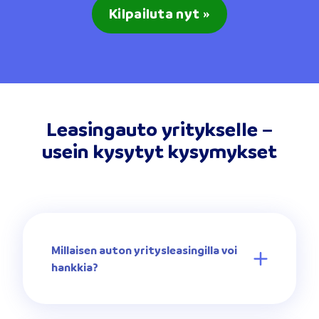
Kilpailuta nyt »
Leasingauto yritykselle –
usein kysytyt kysymykset
Millaisen auton yritysleasingilla voi
hankkia?