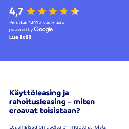
4,7
Perustuu
1341
arvosteluun.
powered by
Lue lisää
Käyttöleasing ja
rahoitusleasing – miten
eroavat toisistaan?
Leasingissa on useita eri muotoja, joista