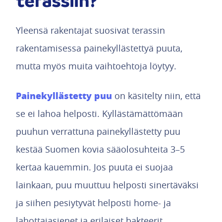
terassiin?
Yleensä rakentajat suosivat terassin
rakentamisessa painekyllästettyä puuta,
mutta myös muita vaihtoehtoja löytyy.
Painekyllästetty puu
on käsitelty niin, että
se ei lahoa helposti. Kyllästämättömään
puuhun verrattuna painekyllästetty puu
kestää Suomen kovia sääolosuhteita 3–5
kertaa kauemmin. Jos puuta ei suojaa
lainkaan, puu muuttuu helposti sinertäväksi
ja siihen pesiytyvät helposti home- ja
lahottajasienet ja erilaiset bakteerit.