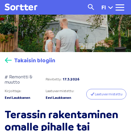
FI
Takaisin blogiin
# Remontti &
Päivitetty
:
17.3.2026
muutto
Kirjoittaja
:
Laatuvarmistettu
:
Laatuvarmistettu
Eevi Laukkanen
Eevi Laukkanen
Terassin rakentaminen
omalle pihalle tai