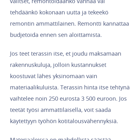
valitset, remontoidaanko vanhaa vai
tehdäänkö kokonaan uutta ja tekeekö
remontin ammattilainen. Remontti kannattaa
budjetoida ennen sen aloittamista.
Jos teet terassin itse, et joudu maksamaan
rakennuskuluja, jolloin kustannukset
koostuvat lähes yksinomaan vain
materiaalikuluista. Terassin hinta itse tehtynä
vaihtelee noin 250 eurosta 3 500 euroon. Jos
teetät työsi ammattilaisella, voit saada
käytettyyn työhön kotitalousvähennyksiä.
Materiaaleissa on mahdollista säästää