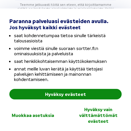
Teemme jatkuvasti töitä sen eteen, että kirjoittamamme
sisältö on laadukasta, ajankohtaista ja mielenkiintoista. Kaikki
sisältömme pohjaa itsenäisyyteen ja objektiivisuuteen sekä
asiantuntijuuteen. Ammattitaitoisten sisällöntuottajiemme
Paranna palveluasi evästeiden avulla.
lisäksi Sortterin sisältövastaava, finanssialan ammattilaiset ja
markkinointitiimi tarkistavat sisällöt säännöllisesti.
Jos hyväksyt kaikki evästeet
saat kohdennetumpaa tietoa sinulle tärkeistä
talousasioista
voimme viestiä sinulle suoraan sortter.fi:n
ominaisuuksista ja palveluista
saat henkilökohtaisemman käyttökokemuksen
annat meille luvan kerätä ja käyttää tietojasi
palvelujen kehittämiseen ja mainonnan
kohdentamiseen.
Hyväksy evästeet
Kilpailuta lainat ilmaiseksi
Hyväksy vain
Sortterin vertailupalvelussa
Muokkaa asetuksia
välttämättömät
evästeet
Yksi hakemus – monta reilua lainatarjousta