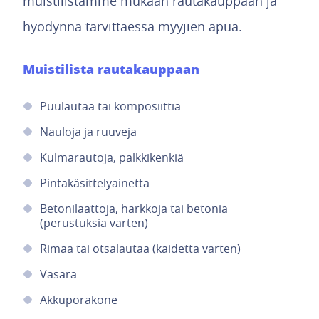
muistilistamme mukaan rautakauppaan ja
hyödynnä tarvittaessa myyjien apua.
Muistilista rautakauppaan
Puulautaa tai komposiittia
Nauloja ja ruuveja
Kulmarautoja, palkkikenkiä
Pintakäsittelyainetta
Betonilaattoja, harkkoja tai betonia
(perustuksia varten)
Rimaa tai otsalautaa (kaidetta varten)
Vasara
Akkuporakone