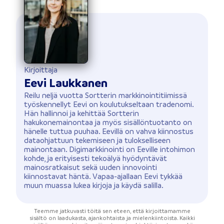
Kirjoittaja
Eevi Laukkanen
Reilu neljä vuotta Sortterin markkinointitiimissä
työskennellyt Eevi on koulutukseltaan tradenomi.
Hän hallinnoi ja kehittää Sortterin
hakukonemainontaa ja myös sisällöntuotanto on
hänelle tuttua puuhaa. Eevillä on vahva kiinnostus
dataohjattuun tekemiseen ja tulokselliseen
mainontaan. Digimarkkinointi on Eeville intohimon
kohde, ja erityisesti tekoälyä hyödyntävät
mainosratkaisut sekä uuden innovointi
kiinnostavat häntä. Vapaa-ajallaan Eevi tykkää
muun muassa lukea kirjoja ja käydä salilla.
Teemme jatkuvasti töitä sen eteen, että kirjoittamamme
sisältö on laadukasta, ajankohtaista ja mielenkiintoista. Kaikki