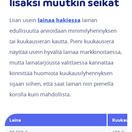
lisäksi muutkin seikat
lainaa hakiessa
Liian usein
lainan
edullisuutta arvioidaan minimilyhennyksen
tai kuukausierän kautta. Pieni kuukausierä
näyttää usein hyvältä lainaa markkinoitaessa,
mutta lainatarjousta valittaessa kannattaa
kiinnittää huomiota kuukausilyhennyksen
sijaan siihen, että saat lainan niin pienellä
korolla kuin mahdollista.
Laina
Kuukausi