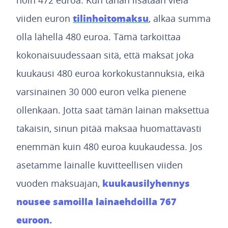
noin 472 euroa. Kun tähän lisätään vielä
tilinhoitomaksu
viiden euron
, alkaa summa
olla lähellä 480 euroa. Tämä tarkoittaa
kokonaisuudessaan sitä, että maksat joka
kuukausi 480 euroa korkokustannuksia, eikä
varsinainen 30 000 euron velka pienene
ollenkaan. Jotta saat tämän lainan maksettua
takaisin, sinun pitää maksaa huomattavasti
enemmän kuin 480 euroa kuukaudessa. Jos
asetamme lainalle kuvitteellisen viiden
kuukausilyhennys
vuoden maksuajan,
nousee samoilla lainaehdoilla 767
euroon.