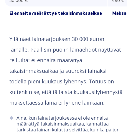
30 000 €
480 €
Ei ennalta määrättyä takaisinmaksuaikaa
Maksat v
Yllä näet lainatarjouksen 30 000 euron
lainalle. Päällisin puolin lainaehdot näyttävät
reiluilta: ei ennalta määrättyä
takaisinmaksuaikaa ja suureksi lainaksi
todella pieni kuukausilyhennys. Totuus on
kuitenkin se, että tällaista kuukausilyhennystä
maksettaessa laina ei lyhene lainkaan.
Aina, kun lainatarjouksessa ei ole ennalta
määrättyä takaisinmaksuaikaa, kannattaa
tarkistaa lainan kulut ja selvittää, kuinka paljon