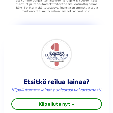
sisältömme pohjaa itsenäisyyteen ja objektiivisuuteen sekä
asiantuntijuuteen. Ammattitaitoisten sisällöntuottajiemme
lisäksi Sortterin sisältövastaava, finanssialan ammattilaiset ja
markkinointitiimi tarkistavat sisällöt säännöllisesti.
Etsitkö reilua lainaa?
Kilpailutamme lainat puolestasi vaivattomasti.
Kilpailuta nyt »