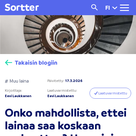
FI
Takaisin blogiin
# Muu laina
Päivitetty
:
17.3.2026
Kirjoittaja
:
Laatuvarmistettu
:
Laatuvarmistettu
Eevi Laukkanen
Eevi Laukkanen
Onko mahdollista, ettei
lainaa saa koskaan