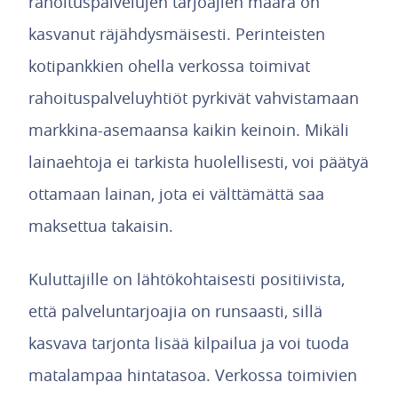
rahoituspalvelujen tarjoajien määrä on
kasvanut räjähdysmäisesti. Perinteisten
kotipankkien ohella verkossa toimivat
rahoituspalveluyhtiöt pyrkivät vahvistamaan
markkina-asemaansa kaikin keinoin. Mikäli
lainaehtoja ei tarkista huolellisesti, voi päätyä
ottamaan lainan, jota ei välttämättä saa
maksettua takaisin.
Kuluttajille on lähtökohtaisesti positiivista,
että palveluntarjoajia on runsaasti, sillä
kasvava tarjonta lisää kilpailua ja voi tuoda
matalampaa hintatasoa. Verkossa toimivien