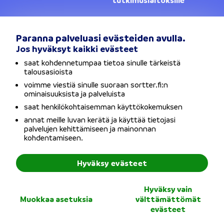
tutkimuslaitoksille
Yhteystiedot
Lainanantajat
Paranna palveluasi evästeiden avulla.
Jos hyväksyt kaikki evästeet
Vaihda sijaintia
saat kohdennetumpaa tietoa sinulle tärkeistä
talousasioista
Tietosuojaseloste
voimme viestiä sinulle suoraan sortter.fi:n
ominaisuuksista ja palveluista
Käyttöehdot
saat henkilökohtaisemman käyttökokemuksen
annat meille luvan kerätä ja käyttää tietojasi
Evästeet
palvelujen kehittämiseen ja mainonnan
kohdentamiseen.
Saavutettavuusseloste
Hyväksy evästeet
Copyright © Sortter Oy / Y-tunnus: 2954352-7 / Osoite:
Hyväksy vain
Bulevardi 21, 00180 Helsinki
Muokkaa asetuksia
välttämättömät
evästeet