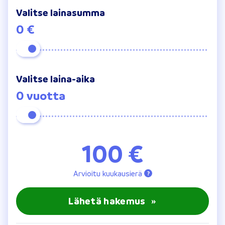
Valitse lainasumma
0 €
Valitse laina-aika
0 vuotta
100 €
Arvioitu kuukausierä
Lähetä hakemus
»