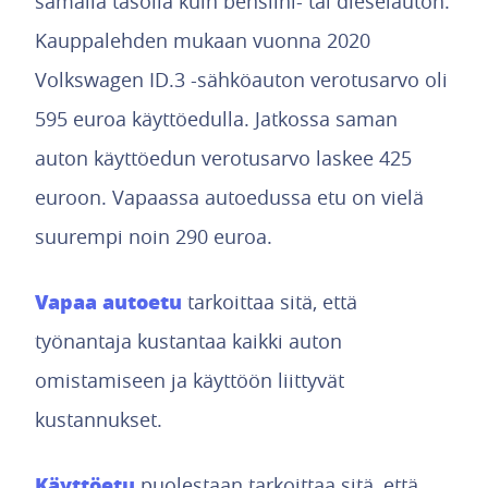
samalla tasolla kuin bensiini- tai dieselauton.
Kauppalehden mukaan vuonna 2020
Volkswagen ID.3 -sähköauton verotusarvo oli
595 euroa käyttöedulla. Jatkossa saman
auton käyttöedun verotusarvo laskee 425
euroon. Vapaassa autoedussa etu on vielä
suurempi noin 290 euroa.
Vapaa autoetu
tarkoittaa sitä, että
työnantaja kustantaa kaikki auton
omistamiseen ja käyttöön liittyvät
kustannukset.
Käyttöetu
puolestaan tarkoittaa sitä, että