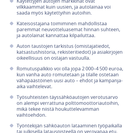
Käytettyjen autojen markkinat ovat
vilkkaammat kuin uusien, ja autolainaa voi
saada myös käytettyihin autoihin.
Käteisostajana toimiminen mahdollistaa
paremmat neuvotteluasemat hinnan suhteen,
ja autolainat kannattaa kilpailuttaa.
Auton taustojen tarkistus (omistajatiedot,
katsastushistoria, rekisteritiedot) ja asiakirjojen
oikeellisuus on ostajan vastuulla.
Romutuspalkkio voi olla jopa 2 000–4 500 euroa,
kun vanha auto romutetaan ja tilalle ostetaan
vähäpäästöinen uusi auto – ehdot ja kampanja-
aika vaihtelevat.
Työsuhteisten täyssähköautojen verotusarvo
on alempi verrattuna polttomoottoriautoihin,
mikä tekee niistä houkuttelevamman
vaihtoehdon.
Työntekijän sähköauton lataaminen työpaikalla
tai julkisella latauspisteellä on verovapaa etu.