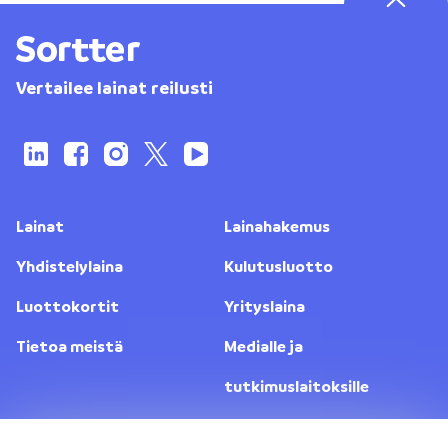
Vertailee lainat reilusti
Lainat
Lainahakemus
Yhdistelylaina
Kulutusluotto
Luottokortit
Yrityslaina
Tietoa meistä
Medialle ja
tutkimuslaitoksille
Yhteystiedot
Lainanantajat