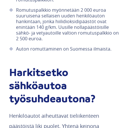
Romutuspalkkio myönnetään 2 000 euroa
suuruisena sellaisen uuden henkilöauton
hankintaan, jonka hiilidioksidipäästöt ovat
enintään 140 g/km. Uusille nollapäästöisille
sähkö- ja vetyautoille valtion romutuspalkkio on
2 500 euroa.
Auton romuttaminen on Suomessa ilmaista.
Harkitsetko
sähköautoa
työsuhdeautona?
Henkilöautot aiheuttavat tieliikenteen
päästöistä liki puolet. Yhtenä keinona