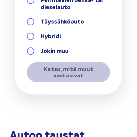
Perinteinen bensa- tai
dieselauto
Täyssähköauto
Hybridi
Jokin muu
Katso, mitä muut
vastasivat
Auton taustat