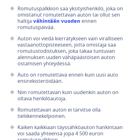
Romutuspalkkion saa yksityishenkilö, joka on
omistanut romutettavan auton tai ollut sen
vähintään vuoden
haltija
ennen
romutuspäivää.
Auton voi viedä kierrätykseen vain viralliseen
vastaanottopisteeseen, jotta omistaja saa
romutustodistuksen, joka takaa tuntuvan
alennuksen uuden vähäpäästöisen auton
ostamisen yhteydessä.
Auto on romutettava ennen kuin uusi auto
ensirekisteröidään.
Niin romutettavan kuin uudenkin auton on
oltava henkilöautoja.
Romutettavan auton ei tarvitse olla
tieliikennekelpoinen.
Kaiken kaikkiaan täyssähköauton hankintaan
voi saada yhteensä jopa 4 500 euron
romutuspalkkion.