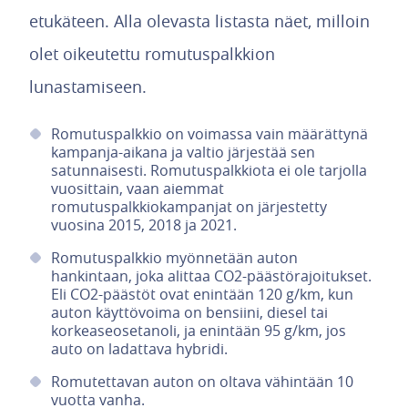
etukäteen. Alla olevasta listasta näet, milloin
olet oikeutettu romutuspalkkion
lunastamiseen.
Romutuspalkkio on voimassa vain määrättynä
kampanja-aikana ja valtio järjestää sen
satunnaisesti. Romutuspalkkiota ei ole tarjolla
vuosittain, vaan aiemmat
romutuspalkkiokampanjat on järjestetty
vuosina 2015, 2018 ja 2021.
Romutuspalkkio myönnetään auton
hankintaan, joka alittaa CO2-päästörajoitukset.
Eli CO2-päästöt ovat enintään 120 g/km, kun
auton käyttövoima on bensiini, diesel tai
korkeaseosetanoli, ja enintään 95 g/km, jos
auto on ladattava hybridi.
Romutettavan auton on oltava vähintään 10
vuotta vanha.