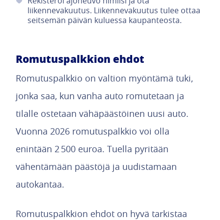
Rekisteröi ajoneuvo nimiisi ja ota
liikennevakuutus. Liikennevakuutus tulee ottaa
seitsemän päivän kuluessa kaupanteosta.
Romutuspalkkion ehdot
Romutuspalkkio on valtion myöntämä tuki,
jonka saa, kun vanha auto romutetaan ja
tilalle ostetaan vähäpäästöinen uusi auto.
Vuonna 2026 romutuspalkkio voi olla
enintään 2 500 euroa. Tuella pyritään
vähentämään päästöjä ja uudistamaan
autokantaa.
Romutuspalkkion ehdot on hyvä tarkistaa