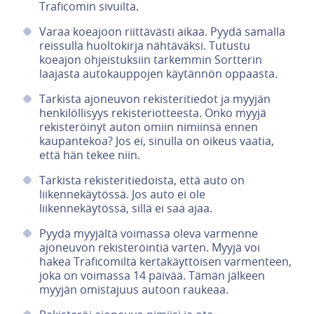
Traficomin sivuilta.
Varaa koeajoon riittävästi aikaa. Pyydä samalla
reissulla huoltokirja nähtäväksi. Tutustu
koeajon ohjeistuksiin tarkemmin Sortterin
laajasta autokauppojen käytännön oppaasta.
Tarkista ajoneuvon rekisteritiedot ja myyjän
henkilöllisyys rekisteriotteesta. Onko myyjä
rekisteröinyt auton omiin nimiinsä ennen
kaupantekoa? Jos ei, sinulla on oikeus vaatia,
että hän tekee niin.
Tarkista rekisteritiedoista, että auto on
liikennekäytössä. Jos auto ei ole
liikennekäytössä, sillä ei saa ajaa.
Pyydä myyjältä voimassa oleva varmenne
ajoneuvon rekisteröintiä varten. Myyjä voi
hakea Traficomilta kertakäyttöisen varmenteen,
joka on voimassa 14 päivää. Tämän jälkeen
myyjän omistajuus autoon raukeaa.