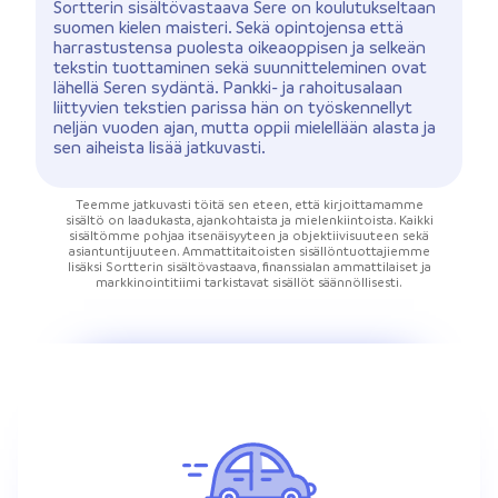
Sortterin sisältövastaava Sere on koulutukseltaan
suomen kielen maisteri. Sekä opintojensa että
harrastustensa puolesta oikeaoppisen ja selkeän
tekstin tuottaminen sekä suunnitteleminen ovat
lähellä Seren sydäntä. Pankki- ja rahoitusalaan
liittyvien tekstien parissa hän on työskennellyt
neljän vuoden ajan, mutta oppii mielellään alasta ja
sen aiheista lisää jatkuvasti.
Teemme jatkuvasti töitä sen eteen, että kirjoittamamme
sisältö on laadukasta, ajankohtaista ja mielenkiintoista. Kaikki
sisältömme pohjaa itsenäisyyteen ja objektiivisuuteen sekä
asiantuntijuuteen. Ammattitaitoisten sisällöntuottajiemme
lisäksi Sortterin sisältövastaava, finanssialan ammattilaiset ja
markkinointitiimi tarkistavat sisällöt säännöllisesti.