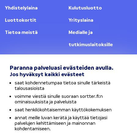
Yhdistelylaina
Kulutusluotto
Luottokortit
Yrityslaina
Tietoa meistä
Medialle ja
tutkimuslaitoksille
Yhteystiedot
Lainanantajat
Paranna palveluasi evästeiden avulla.
Jos hyväksyt kaikki evästeet
Vaihda sijaintia
saat kohdennetumpaa tietoa sinulle tärkeistä
talousasioista
Tietosuojaseloste
voimme viestiä sinulle suoraan sortter.fi:n
ominaisuuksista ja palveluista
Käyttöehdot
saat henkilökohtaisemman käyttökokemuksen
annat meille luvan kerätä ja käyttää tietojasi
Evästeet
palvelujen kehittämiseen ja mainonnan
kohdentamiseen.
Saavutettavuusseloste