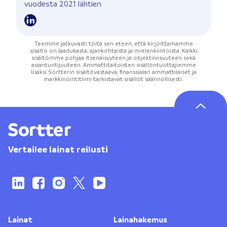
vuodesta 2021 lähtien
Teemme jatkuvasti töitä sen eteen, että kirjoittamamme
sisältö on laadukasta, ajankohtaista ja mielenkiintoista. Kaikki
sisältömme pohjaa itsenäisyyteen ja objektiivisuuteen sekä
asiantuntijuuteen. Ammattitaitoisten sisällöntuottajiemme
lisäksi Sortterin sisältövastaava, finanssialan ammattilaiset ja
markkinointitiimi tarkistavat sisällöt säännöllisesti.
Vertailee lainat reilusti
Lainat
Lainahakemus