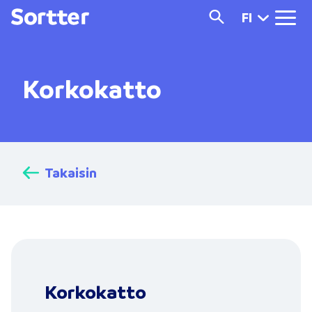
FI
Korkokatto
Takaisin
Korkokatto