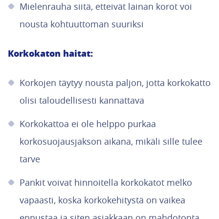
Mielenrauha siitä, etteivät lainan korot voi
nousta kohtuuttoman suuriksi
Korkokaton haitat:
Korkojen täytyy nousta paljon, jotta korkokatto
olisi taloudellisesti kannattava
Korkokattoa ei ole helppo purkaa
korkosuojausjakson aikana, mikäli sille tulee
tarve
Pankit voivat hinnoitella korkokatot melko
vapaasti, koska korkokehitystä on vaikea
ennustaa ja siten asiakkaan on mahdotonta