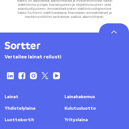
sisältö on laadukasta, ajankohtaista ja mielenkiintoista. Kaikki
sisältömme pohjaa itsenäisyyteen ja objektiivisuuteen sekä
asiantuntijuuteen. Ammattitaitoisten sisällöntuottajiemme
lisäksi Sortterin sisältövastaava, finanssialan ammattilaiset ja
markkinointitiimi tarkistavat sisällöt säännöllisesti.
Vertailee lainat reilusti
Lainat
Lainahakemus
Yhdistelylaina
Kulutusluotto
Luottokortit
Yrityslaina