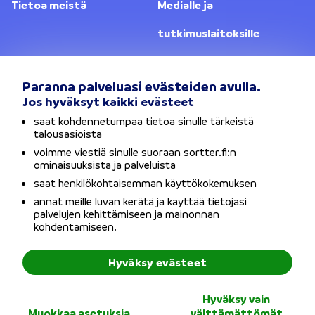
Tietoa meistä
Medialle ja
tutkimuslaitoksille
Yhteystiedot
Lainanantajat
Paranna palveluasi evästeiden avulla.
Jos hyväksyt kaikki evästeet
Vaihda sijaintia
saat kohdennetumpaa tietoa sinulle tärkeistä
talousasioista
Tietosuojaseloste
voimme viestiä sinulle suoraan sortter.fi:n
ominaisuuksista ja palveluista
Käyttöehdot
saat henkilökohtaisemman käyttökokemuksen
annat meille luvan kerätä ja käyttää tietojasi
Evästeet
palvelujen kehittämiseen ja mainonnan
kohdentamiseen.
Saavutettavuusseloste
Hyväksy evästeet
Copyright © Sortter Oy / Y-tunnus: 2954352-7 / Osoite:
Hyväksy vain
Bulevardi 21, 00180 Helsinki
Muokkaa asetuksia
välttämättömät