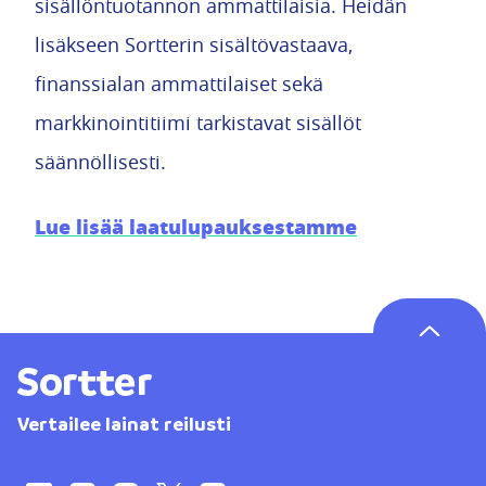
sisällöntuotannon ammattilaisia. Heidän
lisäkseen Sortterin sisältövastaava,
finanssialan ammattilaiset sekä
markkinointitiimi tarkistavat sisällöt
säännöllisesti.
Lue lisää laatulupauksestamme
Vertailee lainat reilusti