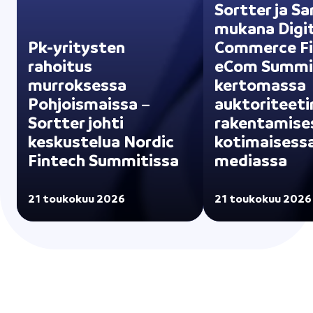
Sortter ja S
mukana Digit
Pk-yritysten
Commerce Fi
rahoitus
eCom Summi
murroksessa
kertomassa
Pohjoismaissa –
auktoriteeti
Sortter johti
rakentamise
keskustelua Nordic
kotimaisess
Fintech Summitissa
mediassa
21 toukokuu 2026
21 toukokuu 2026