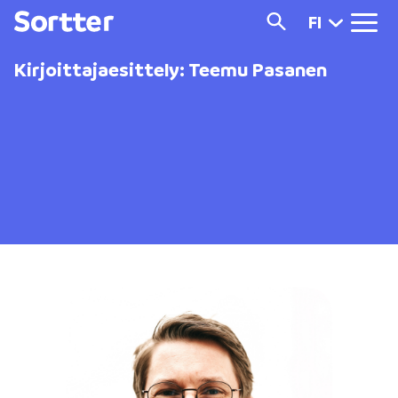
FI
Kirjoittajaesittely: Teemu Pasanen