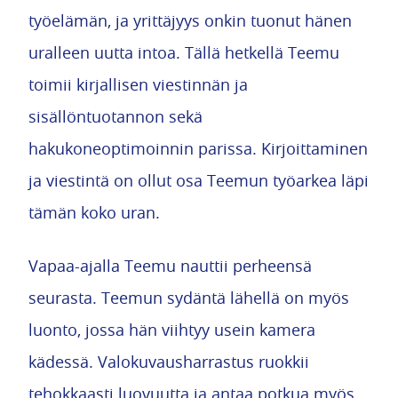
työelämän, ja yrittäjyys onkin tuonut hänen
uralleen uutta intoa. Tällä hetkellä Teemu
toimii kirjallisen viestinnän ja
sisällöntuotannon sekä
hakukoneoptimoinnin parissa. Kirjoittaminen
ja viestintä on ollut osa Teemun työarkea läpi
tämän koko uran.
Vapaa-ajalla Teemu nauttii perheensä
seurasta. Teemun sydäntä lähellä on myös
luonto, jossa hän viihtyy usein kamera
kädessä. Valokuvausharrastus ruokkii
tehokkaasti luovuutta ja antaa potkua myös