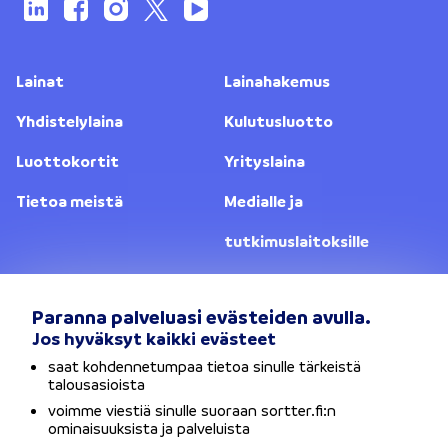
Lainat
Lainahakemus
Yhdistelylaina
Kulutusluotto
Luottokortit
Yrityslaina
Tietoa meistä
Medialle ja
tutkimuslaitoksille
Yhteystiedot
Lainanantajat
Paranna palveluasi evästeiden avulla.
Jos hyväksyt kaikki evästeet
Vaihda sijaintia
saat kohdennetumpaa tietoa sinulle tärkeistä
talousasioista
Tietosuojaseloste
voimme viestiä sinulle suoraan sortter.fi:n
ominaisuuksista ja palveluista
Käyttöehdot