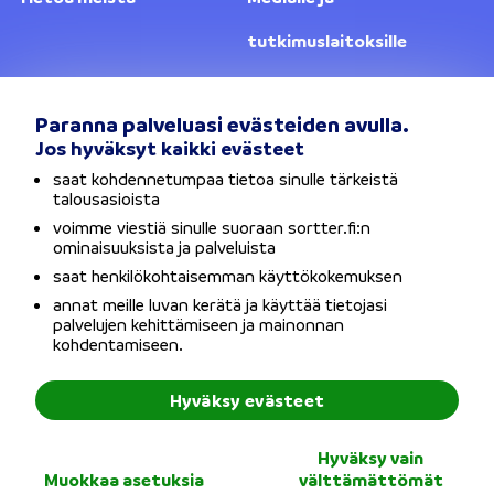
tutkimuslaitoksille
Yhteystiedot
Lainanantajat
Paranna palveluasi evästeiden avulla.
Jos hyväksyt kaikki evästeet
Vaihda sijaintia
saat kohdennetumpaa tietoa sinulle tärkeistä
talousasioista
Tietosuojaseloste
voimme viestiä sinulle suoraan sortter.fi:n
ominaisuuksista ja palveluista
Käyttöehdot
saat henkilökohtaisemman käyttökokemuksen
annat meille luvan kerätä ja käyttää tietojasi
Evästeet
palvelujen kehittämiseen ja mainonnan
kohdentamiseen.
Saavutettavuusseloste
Hyväksy evästeet
Copyright © Sortter Oy / Y-tunnus: 2954352-7 / Osoite:
Hyväksy vain
Bulevardi 21, 00180 Helsinki
Muokkaa asetuksia
välttämättömät