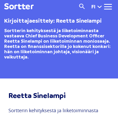
FI
Kirjoittajaesittely: Reetta Sinelampi
Sortterin kehityksestä ja liiketoiminnasta
vastaava Chief Business Development Officer
Reetta Sinelampi on liiketoiminnan moniosaaja.
Reetta on finanssisektorilla jo kokenut konkari:
hän on liiketoiminnan johtaja, visionääri ja
vaikuttaja.
Reetta Sinelampi
Sortterin kehityksestä ja liiketoiminnasta