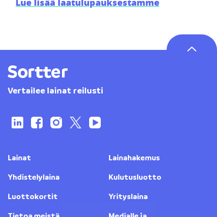
Lue lisää laatulupauksestamme
Vertailee lainat reilusti
Lainat
Lainahakemus
Yhdistelylaina
Kulutusluotto
Luottokortit
Yrityslaina
Tietoa meistä
Medialle ja