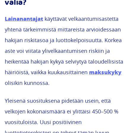
väliä?
Lainanantajat
käyttävät velkaantumisastetta
yhtenä tärkeimmistä mittareista arvioidessaan
hakijan riskitasoa ja luottokelpoisuutta. Korkea
aste voi viitata ylivelkaantumisen riskiin ja
heikentää hakijan kykyä selviytyä taloudellisista
maksukyky
häiriöistä, vaikka kuukausittainen
olisikin kunnossa.
Yleisenä suosituksena pidetään usein, että
velkojen kokonaismäärä ei ylittäisi 450–500 %
vuosituloista. Uusi positiivinen
luottotietorekisteri on tehnyt tämän luvun