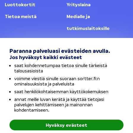
Luottokortit
Yrityslaina
Tietoa meistä
Medialle ja
tutkimuslaitoksille
Yhteystiedot
Lainanantajat
Paranna palveluasi evästeiden avulla.
Jos hyväksyt kaikki evästeet
Vaihda sijaintia
saat kohdennetumpaa tietoa sinulle tärkeistä
talousasioista
Tietosuojaseloste
voimme viestiä sinulle suoraan sortter.fi:n
ominaisuuksista ja palveluista
Käyttöehdot
saat henkilökohtaisemman käyttökokemuksen
annat meille luvan kerätä ja käyttää tietojasi
Evästeet
palvelujen kehittämiseen ja mainonnan
kohdentamiseen.
Saavutettavuusseloste
Hyväksy evästeet