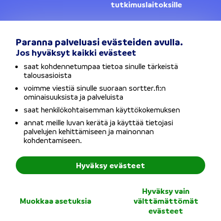
tutkimuslaitoksille
Yhteystiedot
Lainanantajat
Paranna palveluasi evästeiden avulla.
Jos hyväksyt kaikki evästeet
Vaihda sijaintia
saat kohdennetumpaa tietoa sinulle tärkeistä
talousasioista
Tietosuojaseloste
voimme viestiä sinulle suoraan sortter.fi:n
ominaisuuksista ja palveluista
Käyttöehdot
saat henkilökohtaisemman käyttökokemuksen
annat meille luvan kerätä ja käyttää tietojasi
Evästeet
palvelujen kehittämiseen ja mainonnan
kohdentamiseen.
Saavutettavuusseloste
Hyväksy evästeet
Copyright © Sortter Oy / Y-tunnus: 2954352-7 / Osoite:
Hyväksy vain
Bulevardi 21, 00180 Helsinki
Muokkaa asetuksia
välttämättömät
evästeet