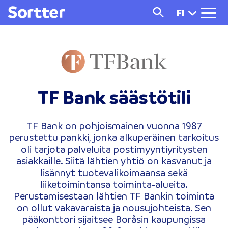
FI
TF Bank säästötili
TF Bank on pohjoismainen vuonna 1987
perustettu pankki, jonka alkuperäinen tarkoitus
oli tarjota palveluita postimyyntiyritysten
asiakkaille. Siitä lähtien yhtiö on kasvanut ja
lisännyt tuotevalikoimaansa sekä
liiketoimintansa toiminta-alueita.
Perustamisestaan lähtien TF Bankin toiminta
on ollut vakavaraista ja nousujohteista. Sen
pääkonttori sijaitsee Boråsin kaupungissa