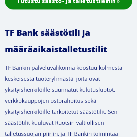
Tutustu säästö- ja talletustileihin »
TF Bank säästötili ja
määräaikaistalletustilit
TF Bankin palveluvalikoima koostuu kolmesta
keskeisestä tuoteryhmästä, joita ovat
yksityishenkilöille suunnatut kulutusluotot,
verkkokauppojen ostorahoitus sekä
yksityishenkilöille tarkoitetut säästötilit. Sen
säästötilit kuuluvat Ruotsin valtiollisen
talletussuojan piiriin, ja TF Bankin toimintaa