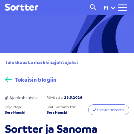
FI
Tulokkaasta markkinajohtajaksi
Takaisin blogiin
# Ajankohtaista
Päivitetty
:
26.5.2026
Kirjoittaja
:
Laatuvarmistettu
:
Laatuvarmistettu
Sere Hanski
Sere Hanski
Sortter ja Sanoma