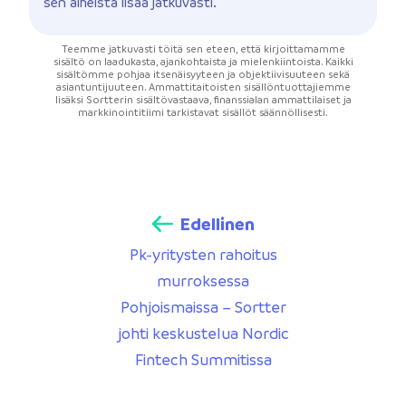
sen aiheista lisää jatkuvasti.
Teemme jatkuvasti töitä sen eteen, että kirjoittamamme
sisältö on laadukasta, ajankohtaista ja mielenkiintoista. Kaikki
sisältömme pohjaa itsenäisyyteen ja objektiivisuuteen sekä
asiantuntijuuteen. Ammattitaitoisten sisällöntuottajiemme
lisäksi Sortterin sisältövastaava, finanssialan ammattilaiset ja
markkinointitiimi tarkistavat sisällöt säännöllisesti.
Edellinen
Pk-yritysten rahoitus
murroksessa
Pohjoismaissa – Sortter
johti keskustelua Nordic
Fintech Summitissa