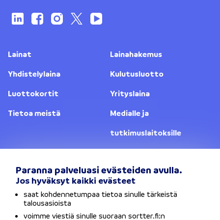
Lainat
Lainahakemus
Yhdistelylaina
Kulutusluotto
Luottokortit
Yrityslaina
Tietoa meistä
Medialle ja
tutkimuslaitoksille
Yhteystiedot
Lainanantajat
Paranna palveluasi evästeiden avulla.
Jos hyväksyt kaikki evästeet
Vaihda sijaintia
saat kohdennetumpaa tietoa sinulle tärkeistä
talousasioista
Tietosuojaseloste
voimme viestiä sinulle suoraan sortter.fi:n