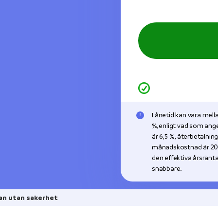
Lånetid kan vara mell
%, enligt vad som ang
är 6,5 % , återbetalning
månadskostnad är 201 
den effektiva årsränta
snabbare.
an utan sakerhet