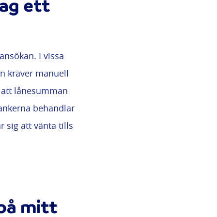
jag ett
 ansökan. I vissa
an kräver manuell
å att lånesumman
 Bankerna behandlar
 sig att vänta tills
på mitt