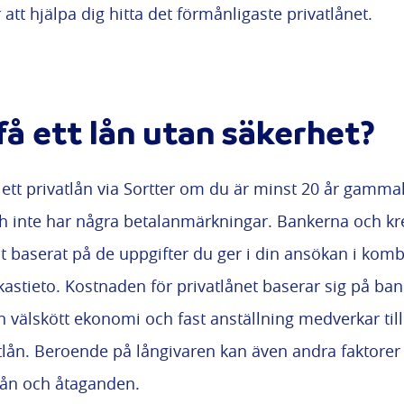
 att hjälpa dig hitta det förmånligaste privatlånet.
å ett lån utan säkerhet?
tt privatlån via Sortter om du är minst 20 år gammal,
ch inte har några betalanmärkningar. Bankerna och kre
lut baserat på de uppgifter du ger i din ansökan i ko
kastieto. Kostnaden för privatlånet baserar sig på ba
välskött ekonomi och fast anställning medverkar till 
tlån. Beroende på långivaren kan även andra faktorer 
lån och åtaganden.