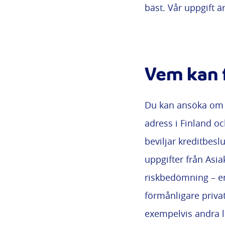
bäst. Vår uppgift är
Vem kan f
Du kan ansöka om e
adress i Finland o
beviljar kreditbes
uppgifter från Asia
riskbedömning – en 
förmånligare priva
exempelvis andra 