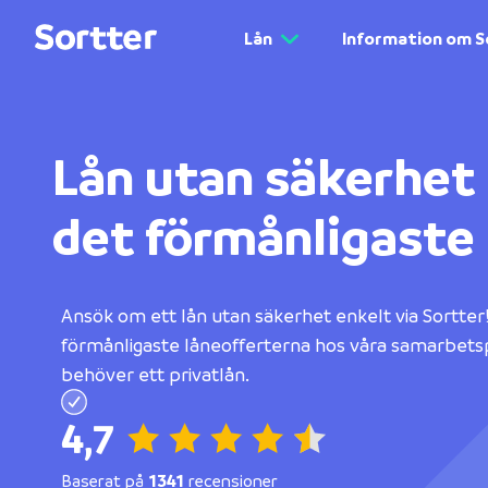
Lån
Information om S
Lån utan säkerhet 
det förmånligaste 
Ansök om ett lån utan säkerhet enkelt via Sortter!
förmånligaste låneofferterna hos våra samarbets
behöver ett privatlån.
4,7
Baserat på
1341
recensioner