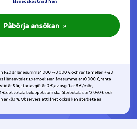
Månadskostnad från
Påbörja ansökan
»
an 1-20 år, lånesumma 1 000 –70 000 € och ränta mellan 4–20
es i låneavtalet. Exempel: När lånesumma är 10 000 €, ränta
stid är 5 år, startavgift är 0 €, aviavgift är 5 €/mån,
€, det totala beloppet som ska återbetalas är 12 040 € och
n är 7,83 %. Observera att lånet också kan återbetalas