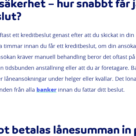
säkerhet – hur snabbt får 
lut?
ftast ett kreditbeslut genast efter att du skickat in din
gra timmar innan du får ett kreditbeslut, om din ansök
sökan kräver manuell behandling beror det oftast p
 en tidsbunden anställning eller att du är företagare.
er låneansökningar under helger eller kvällar. Det lönar
banker
anden från alla
innan du fattar ditt beslut.
bt betalas lånesumman in 