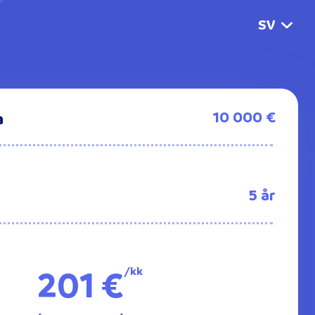
SV
10 000 €
a
5 år
201 €
/kk