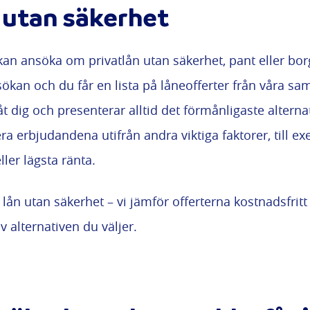
 utan säkerhet
 kan ansöka om privatlån utan säkerhet, pant eller bo
ansökan och du får en lista på låneofferter från våra sa
åt dig och presenterar alltid det förmånligaste alternat
a erbjudandena utifrån andra viktiga faktorer, till e
ler lägsta ränta.
lån utan säkerhet – vi jämför offerterna kostnadsfrit
 alternativen du väljer.