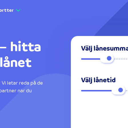
ortter
– hitta
Välj lånesumm
lånet
Välj lånetid
 Vi letar reda på de
partner när du