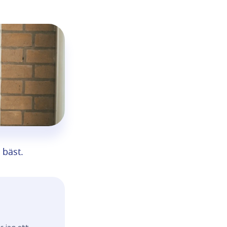
 bäst.
r jag ett