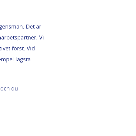
rgensman. Det är
marbetspartner. Vi
ivet först. Vid
xempel lägsta
t och du