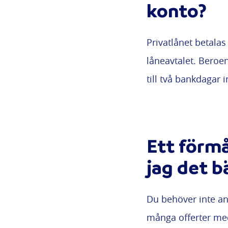
konto?
Privatlånet betala
låneavtalet. Beroe
till två bankdagar
Ett förmå
jag det b
Du behöver inte ans
många offerter me