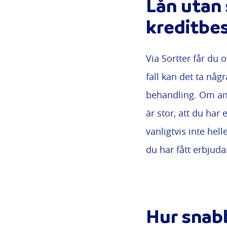
Lån utan 
kreditbes
Via Sortter får du o
fall kan det ta nå
behandling. Om an
är stor, att du har
vanligtvis inte hell
du har fått erbjud
Hur snab