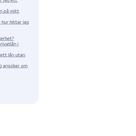
n på mitt
 hur hittar jag
kerhet?
rivatlån i
 ett lån utan
ag ansöker om