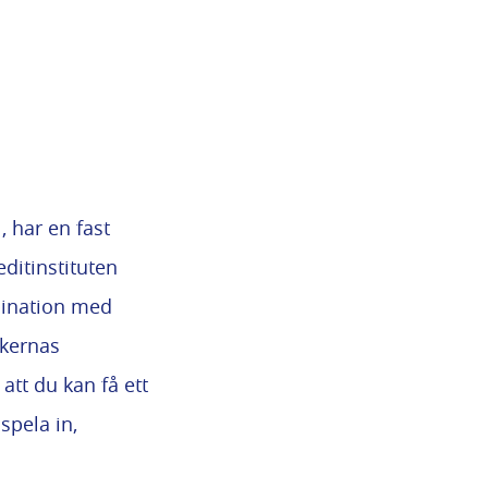
 har en fast
ditinstituten
mbination med
nkernas
att du kan få ett
spela in,