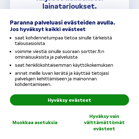
lainatarjoukset.
Paranna palveluasi evästeiden avulla.
Jos hyväksyt kaikki evästeet
Kirjaudu
saat kohdennetumpaa tietoa sinulle tärkeistä
talousasioista
voimme viestiä sinulle suoraan sortter.fi:n
ominaisuuksista ja palveluista
saat henkilökohtaisemman käyttökokemuksen
annat meille luvan kerätä ja käyttää tietojasi
palvelujen kehittämiseen ja mainonnan
kohdentamiseen.
Hyväksy evästeet
Hyväksy vain
Muokkaa asetuksia
välttämättömät
evästeet